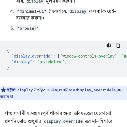
যায়,
display
মূল্যায়ন করুন।)
"minimal-ui"
(অবশেষে,
display
ফলব্যাক চেইন
ব্যবহার করুন।)
"browser"
{
"display_override"
:
[
"window-controls-overlay"
,
"m
"display"
:
"standalone"
,
}
দ্রষ্টব্য:
উপস্থিত না থাকলে ব্রাউজার
বিবেচনা
display
display_override
করবে না।
পশ্চাদগামী সামঞ্জস্যপূর্ণ থাকার জন্য, ভবিষ্যতের যেকোনো
প্রদর্শন মোড শুধুমাত্র
display_override
এর মান হিসাবে