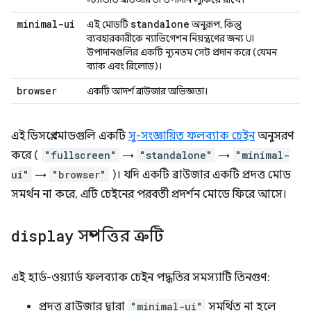
minimal-ui
standalone
এই মোডটি
অনুরূপ, কিন্তু
ব্যবহারকারীকে ন্যাভিগেশন নিয়ন্ত্রণের জন্য UI
উপাদানগুলির একটি ন্যূনতম সেট প্রদান করে (যেমন
ব্যাক এবং রিলোড)।
browser
একটি আদর্শ ব্রাউজার অভিজ্ঞতা।
এই ডিসপ্লে মোডগুলি একটি
সু-সংজ্ঞায়িত ফলব্যাক চেইন
অনুসরণ
করে (
"fullscreen"
→
"standalone"
→
"minimal-
ui"
→
"browser"
)। যদি একটি ব্রাউজার একটি প্রদত্ত মোড
সমর্থন না করে, এটি চেইনের পরবর্তী প্রদর্শন মোডে ফিরে আসে।
display
সম্পত্তির ত্রুটি
এই হার্ড-ওয়্যার্ড ফলব্যাক চেইন পদ্ধতির সমস্যাটি তিনগুণ:
প্রদত্ত ব্রাউজার দ্বারা
"minimal-ui"
সমর্থিত না হলে