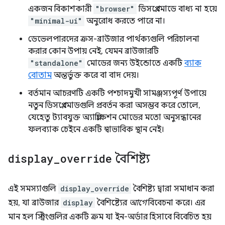
একজন বিকাশকারী
"browser"
ডিসপ্লে মোডে বাধ্য না হয়ে
"minimal-ui"
অনুরোধ করতে পারে না।
ডেভেলপারদের ক্রস-ব্রাউজার পার্থক্যগুলি পরিচালনা
করার কোন উপায় নেই, যেমন ব্রাউজারটি
"standalone"
মোডের জন্য উইন্ডোতে একটি
ব্যাক
বোতাম
অন্তর্ভুক্ত করে বা বাদ দেয়।
বর্তমান আচরণটি একটি পশ্চাদমুখী সামঞ্জস্যপূর্ণ উপায়ে
নতুন ডিসপ্লে মোডগুলি প্রবর্তন করা অসম্ভব করে তোলে,
যেহেতু ট্যাবযুক্ত অ্যাপ্লিকেশন মোডের মতো অনুসন্ধানের
ফলব্যাক চেইনে একটি স্বাভাবিক স্থান নেই।
display
_
override
বৈশিষ্ট্য
এই সমস্যাগুলি
display_override
বৈশিষ্ট্য দ্বারা সমাধান করা
হয়, যা ব্রাউজার
display
বৈশিষ্ট্যের
আগে
বিবেচনা করে। এর
মান হল স্ট্রিংগুলির একটি ক্রম যা ইন-অর্ডার হিসাবে বিবেচিত হয়