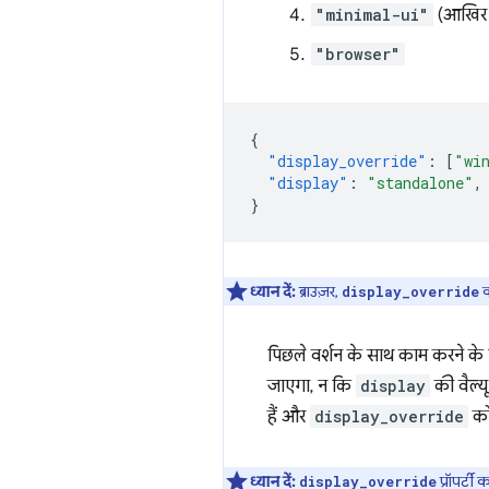
"minimal-ui"
(आखिर म
"browser"
{
"display_override"
:
[
"wi
"display"
:
"standalone"
,
}
ध्यान दें:
ब्राउज़र,
क
display_override
पिछले वर्शन के साथ काम करने के ल
जाएगा, न कि
display
की वैल्यू
हैं और
display_override
को 
ध्यान दें:
प्रॉपर्टी
display_override