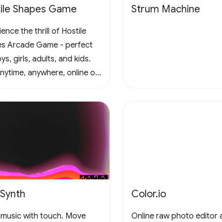
ile Shapes Game
Strum Machine
ence the thrill of Hostile
s Arcade Game - perfect
ys, girls, adults, and kids.
anytime, anywhere, online or
e, in this captivating retro
al scrolling adventure. Join
un and conquer the
enges! 🚀 #Gaming
adeFun
eSynth
Color.io
music with touch. Move
Online raw photo editor 