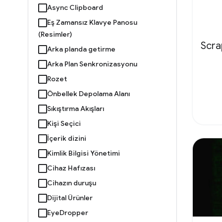
Async Clipboard
Eş Zamansız Klavye Panosu
(Resimler)
Scr
Arka planda getirme
Arka Plan Senkronizasyonu
Rozet
Önbellek Depolama Alanı
Sıkıştırma Akışları
Kişi Seçici
İçerik dizini
Kimlik Bilgisi Yönetimi
Cihaz Hafızası
Cihazın duruşu
Dijital Ürünler
EyeDropper