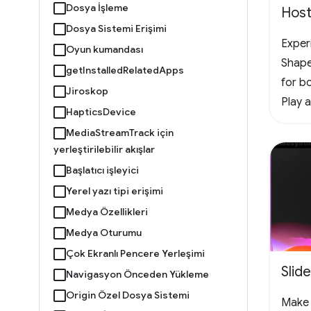
Dosya İşleme
Host
Dosya Sistemi Erişimi
Experi
Oyun kumandası
Shape
getInstalledRelatedApps
for bo
Jiroskop
Play 
HapticsDevice
offlin
MediaStreamTrack için
vertic
yerleştirilebilir akışlar
the f
Başlatıcı işleyici
chall
Yerel yazı tipi erişimi
#Arc
Medya Özellikleri
Medya Oturumu
Çok Ekranlı Pencere Yerleşimi
Slid
Navigasyon Önceden Yükleme
Origin Özel Dosya Sistemi
Make 