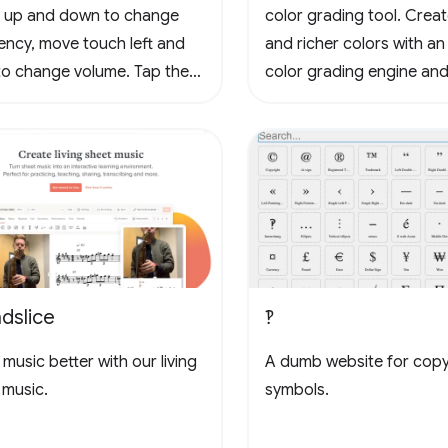
 up and down to change
color grading tool. Crea
ency, move touch left and
and richer colors with an
 to change volume. Tap the
color grading engine and
to loop, tap again to stop
3D LUTs for cinema and
g, tap yet again to cancel
photography workflows.
oop. Tap the waveform icons
ange the waveform.
dslice
‽
music better with our living
A dumb website for cop
 music.
symbols.