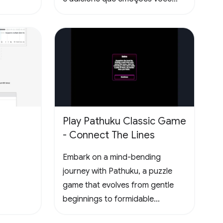
sentiu lendo as páginas. Todas
essas informações ficam
disponíveis no seu perfil público.
Play Pathuku Classic Game
- Connect The Lines
Embark on a mind-bending
journey with Pathuku, a puzzle
game that evolves from gentle
beginnings to formidable
challenges. The final level present