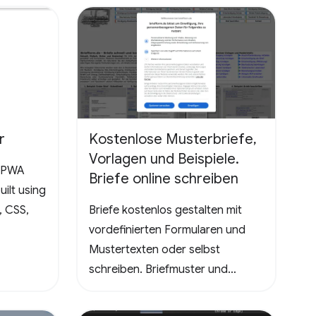
the ultimate test, promising a
rewarding and mentally
stimulating gaming experience.
Dive into the world of Pathuku,
where every tap counts. Unleash
your puzzle-solving skills and
explore the captivating
r
Kostenlose Musterbriefe,
challenges that lie ahead!
Vorlagen und Beispiele.
a PWA
Briefe online schreiben
ilt using
, CSS,
Briefe kostenlos gestalten mit
vordefinierten Formularen und
Mustertexten oder selbst
schreiben. Briefmuster und
Vorlagen - Kündigungen
Handyvertrag, DSL