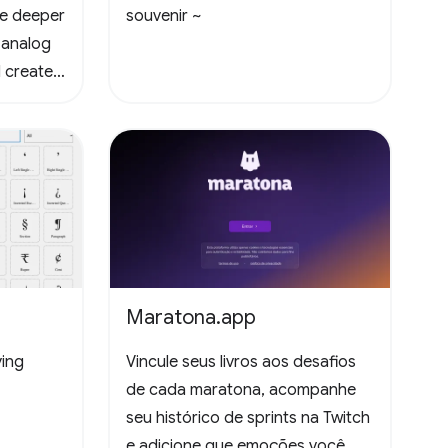
te deeper
souvenir ~
 analog
 create
Maratona.app
ying
Vincule seus livros aos desafios
de cada maratona, acompanhe
seu histórico de sprints na Twitch
e adicione que emoções você