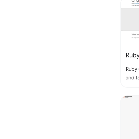
Rub
Ruby (
and fa