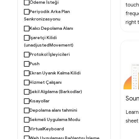
Ödeme İsteği
touch
Periyodik Arka Plan
frequ
Senkronizasyonu
right
Kalıcı Depolama Alanı
logo 
İşaretçi Kilidi
loopin
(unadjustedMovement)
the l
Protokol İşleyicileri
to ch
Push
Ekran Uyanık Kalma Kilidi
Hizmet Çalışanı
Şekil Algılama (Barkodlar)
Soun
Kısayollar
Depolama alanı tahmini
Learn 
Sekmeli Uygulama Modu
sheet
VirtualKeyboard
Web Uygulaması Bağlantısı İşleme