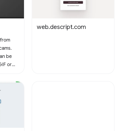
web.descript.com
 from
cams.
can be
GIF or