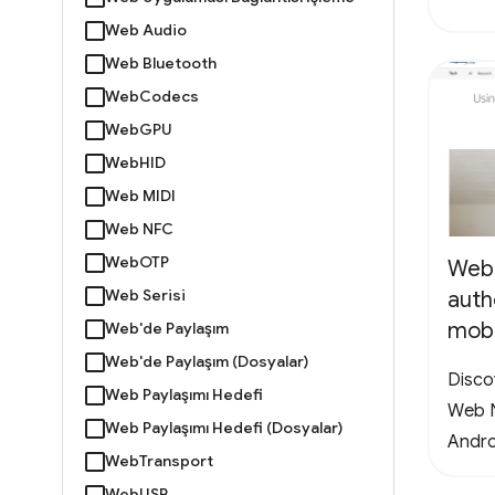
Web Audio
Web Bluetooth
WebCodecs
WebGPU
WebHID
Web MIDI
Web NFC
WebOTP
Web
Web Serisi
auth
mobi
Web'de Paylaşım
Web'de Paylaşım (Dosyalar)
Disco
Web Paylaşımı Hedefi
Web N
Web Paylaşımı Hedefi (Dosyalar)
Andro
WebTransport
WebUSB