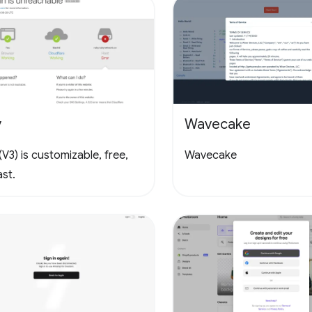
y
Wavecake
V3) is customizable, free,
Wavecake
st.