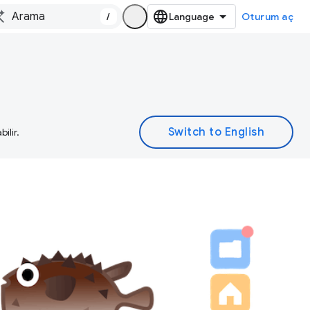
/
Oturum aç
ilir.