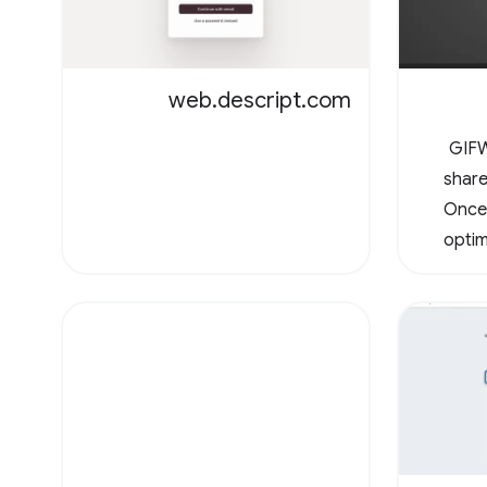
web.descript.com
GIFW
shar
Once 
optim