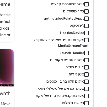
 Game
גישה למערכת קבצים
בקר משחקים
Hostile
getInstalledRelatedApps
erfect
ג'ירוסקופ
d kids.
HapticsDevice
ine or
מקורות נתונים שאפשר להוסיף ל-
g retro
MediaStreamTrack
e. Join
Launch Handler
er the
גישה לגופנים מקומיים
Gaming
יכולות מדיה
deFun
סשן מדיה
מיקום חלון בריבוי מסכים
טעינה מראש של מסלולי ניווט
Synth
מערכת קבצים פרטית של מקור
בקשת תשלום
. Move