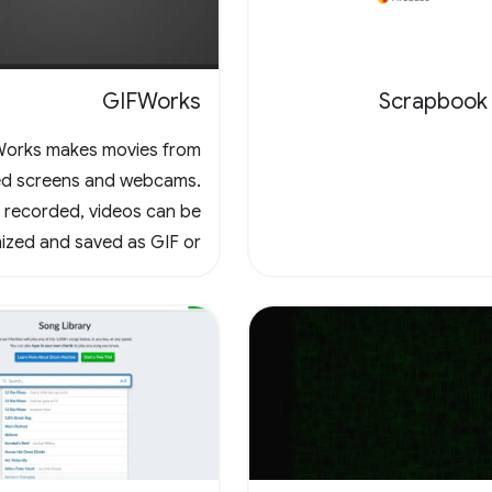
GIFWorks
Scrapbook
orks makes movies from
ed screens and webcams.
recorded, videos can be
ized and saved as GIF or
downloaded as WebM.