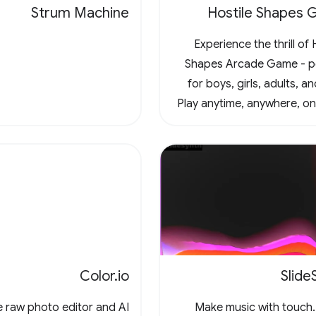
Strum Machine
Hostile Shapes
Experience the thrill of 
Shapes Arcade Game - p
for boys, girls, adults, an
Play anytime, anywhere, onl
offline, in this captivatin
vertical scrolling adventur
the fun and conqu
challenges! 🚀 #
#Arca
Color.io
Slide
e raw photo editor and AI
Make music with touch