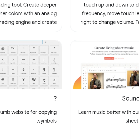
ading tool. Create deeper
touch up and down to 
cher colors with an analog
frequency, move touch le
grading engine and create
right to change volume. T
3D LUTs for cinema and
logo to loop, tap again t
photography workflows.
looping, tap yet again to
the loop. Tap the waveform
to change the wav
‽
Sound
umb website for copying
Learn music better with our
symbols.
sheet 