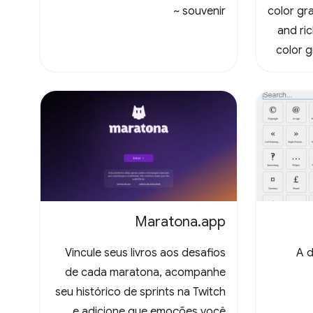
souvenir ~
color gr
and ri
color 
Maratona.app
Vincule seus livros aos desafios
A d
de cada maratona, acompanhe
seu histórico de sprints na Twitch
e adicione que emoções você