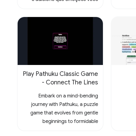
sentiu lendo as páginas. Todas
essas informações ficam
disponíveis no seu perfil público.
Play Pathuku Classic Game
- Connect The Lines
Embark on a mind-bending
journey with Pathuku, a puzzle
game that evolves from gentle
beginnings to formidable
challenges. The final level present