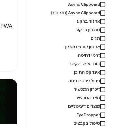
Async Clipboard
Async Clipboard‏ (תמונות)
אחזור ברקע
 PWA
סנכרון ברקע
תגים
אחסון קובצי מטמון
זרמי דחיסה
בורר אנשי הקשר
אינדקס התוכן
ניהול פרטי כניסה
זיכרון המכשיר
מצב המכשיר
מוצרים דיגיטליים
EyeDropper
טיפול בקבצים