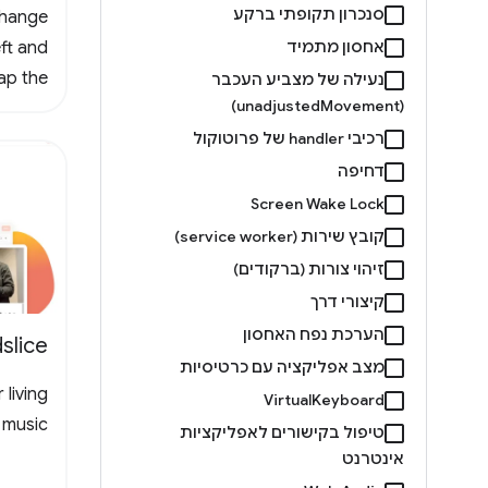
סנכרון תקופתי ברקע
change
אחסון מתמיד
ft and
ap the
נעילה של מצביע העכבר
(unadjustedMovement)
o stop
רכיבי handler של פרוטוקול
 cancel
 icons
דחיפה
eform.
Screen Wake Lock
קובץ שירות (service worker)
זיהוי צורות (ברקודים)
קיצורי דרך
הערכת נפח האחסון
slice
מצב אפליקציה עם כרטיסיות
 living
VirtualKeyboard
music.
טיפול בקישורים לאפליקציות
אינטרנט