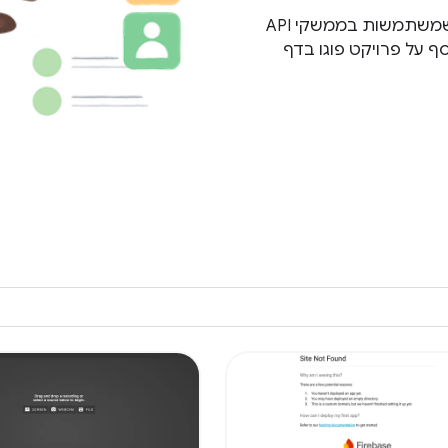
Project Fugu API Showcase הוא אוסף של אפליקציות שמשתמשות בממשקי API
למצוא מידע נוסף על פרויקט פוגו בדף