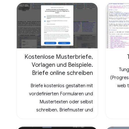
the ultimate test, promising a
rewarding and mentally
stimulating gaming experience.
Dive into the world of Pathuku,
where every tap counts. Unleash
your puzzle-solving skills and
explore the captivating
Kostenlose Musterbriefe,
challenges that lie ahead!
Vorlagen und Beispiele.
Tung
Briefe online schreiben
(Progres
Briefe kostenlos gestalten mit
web t
vordefinierten Formularen und
Mustertexten oder selbst
schreiben. Briefmuster und
Vorlagen - Kündigungen
Handyvertrag, DSL