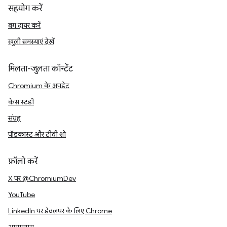
सहयोग करें
बग दायर करें
खुली समस्याएं देखें
मिलता-जुलता कॉन्टेंट
Chromium के अपडेट
केस स्टडी
संग्रह
पॉडकास्ट और टीवी शो
फ़ॉलो करें
X पर @ChromiumDev
YouTube
LinkedIn पर डेवलपर के लिए Chrome