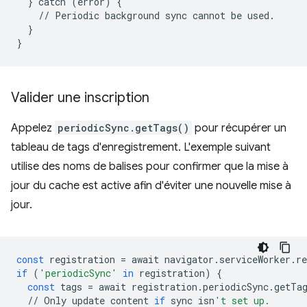
}
catch
(
error
)
{
//
Periodic
background
sync
cannot
be
used
.
}
}
Valider une inscription
Appelez
periodicSync.getTags()
pour récupérer un
tableau de tags d'enregistrement. L'exemple suivant
utilise des noms de balises pour confirmer que la mise à
jour du cache est active afin d'éviter une nouvelle mise à
jour.
const
registration
=
await
navigator
.
serviceWorker
.
re
if
(
'periodicSync'
in
registration
)
{
const
tags
=
await
registration
.
periodicSync
.
getTa
//
Only
update
content
if
sync
isn
't set up.