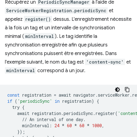
Récupérez un
PeriodicSyncManager
à l'aide de
ServiceWorkerRegistration.periodicSync
et
appelez
register()
dessus. L'enregistrement nécessite
à la fois un tag et un intervalle de synchronisation
minimal (
minInterval
). Le tag identifie la
synchronisation enregistrée afin que plusieurs
synchronisations puissent être enregistrées. Dans
l'exemple suivant, le nom du tag est
'content-sync'
et
minInterval
correspond à un jour.
const
registration
=
await
navigator
.
serviceWorker
.
re
if
(
'periodicSync'
in
registration
)
{
try
{
await
registration
.
periodicSync
.
register
(
'conten
//
An
interval
of
one
day
.
minInterval
:
24
*
60
*
60
*
1000
,
});