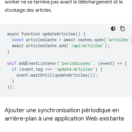
worker ne se termine pas avant le téléchargement et le
stockage des articles.
async
function
updateArticles
()
{
const
articlesCache
=
await
caches
.
open
(
'articles'
await
articlesCache
.
add
(
'/api/articles'
);
}
self
.
addEventListener
(
'periodicsync'
,
(
event
)
=
>
{
if
(
event
.
tag
===
'update-articles'
)
{
event
.
waitUntil
(
updateArticles
());
}
});
Ajouter une synchronisation périodique en
arrière-plan à une application Web existante