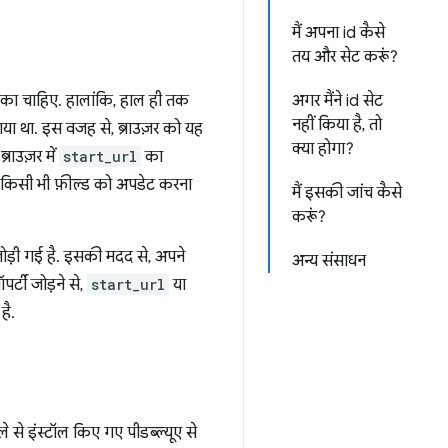
मैं अपना id कैसे
तय और सेट करूं?
का चाहिए. हालांकि, हाल ही तक
अगर मैंने id सेट
नहीं किया है, तो
गया था. इस वजह से, ब्राउज़र को यह
क्या होगा?
राउज़र में
start_url
का
से किसी भी फ़ील्ड को अपडेट करना
मैं इसकी जांच कैसे
करूं?
ी जोड़ी गई है. इसकी मदद से, अपने
अन्य संसाधन
रॉपर्टी जोड़ने से,
start_url
या
है.
े से इंस्टॉल किए गए पीडब्ल्यूए से