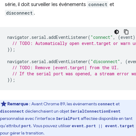
série, il doit surveiller les événements
connect
et
disconnect
.
navigator
.
serial
.
addEventListener
(
"connect"
,
(
event
)
// TODO: Automatically open event.target or warn u
});
navigator
.
serial
.
addEventListener
(
"disconnect"
,
(
eve
// TODO: Remove |event.target| from the UI.
// If the serial port was opened, a stream error w
});
Remarque
: Avant Chrome 89, les événements
et
connect
déclenchaient un objet
disconnect
SerialConnectionEvent
personnalisé avec l'interface
affectée disponible en tant
SerialPort
qu'attribut
. Vous pouvez utiliser
port
event.port || event.target
pour gérer la transition.