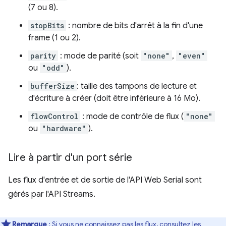
(7 ou 8).
stopBits
: nombre de bits d'arrêt à la fin d'une
frame (1 ou 2).
parity
: mode de parité (soit
"none"
,
"even"
ou
"odd"
).
bufferSize
: taille des tampons de lecture et
d'écriture à créer (doit être inférieure à 16 Mo).
flowControl
: mode de contrôle de flux (
"none"
ou
"hardware"
).
Lire à partir d'un port série
Les flux d'entrée et de sortie de l'API Web Serial sont
gérés par l'API Streams.
Remarque
: Si vous ne connaissez pas les flux, consultez les