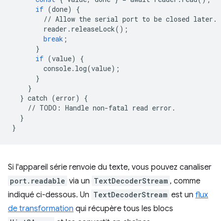
if
(
done
)
{
//
Allow
the
serial
port
to
be
closed
later
.
reader
.
releaseLock
();
break
;
}
if
(
value
)
{
console
.
log
(
value
);
}
}
}
catch
(
error
)
{
//
TODO
:
Handle
non
-
fatal
read
error
.
}
}
Si l'appareil série renvoie du texte, vous pouvez canaliser
port.readable
via un
TextDecoderStream
, comme
indiqué ci-dessous. Un
TextDecoderStream
est un
flux
de transformation
qui récupère tous les blocs