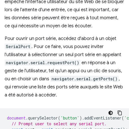
empêche l'interface utilisateur du site Web de se bloquer
lors de l'attente d'une entrée, ce qui est important, car
les données série peuvent être reçues à tout moment,
ce qui nécessite un moyen de les écouter.
Pour ouvrir un port série, accédez d'abord à un objet
SerialPort
. Pour ce faire, vous pouvez inviter
l'utilisateur à sélectionner un seul port série en appelant
navigator.serial.requestPort()
en réponse à un
geste de l'utilisateur, tel qu'un appui ou un clic de souris,
ou en choisir un dans
navigator.serial.getPorts()
,
qui renvoie une liste des ports série auxquels le site Web
a été autorisé à accéder.
document
.
querySelector
(
'button'
).
addEventListener
(
'c
// Prompt user to select any serial port.