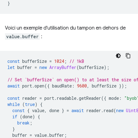
}
Voici un exemple d'utilisation du tampon en dehors de
value.buffer
:
const
bufferSize
=
1024
;
// 1kB
let
buffer
=
new
ArrayBuffer
(
bufferSize
);
// Set `bufferSize` on open() to at least the size o
await
port
.
open
({
baudRate
:
9600
,
bufferSize
});
const
reader
=
port
.
readable
.
getReader
({
mode
:
"byob
while
(
true
)
{
const
{
value
,
done
}
=
await
reader
.
read
(
new
Uint
if
(
done
)
{
break
;
}
buffer
=
value
.
buffer
;