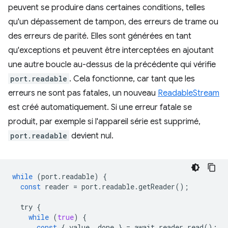
peuvent se produire dans certaines conditions, telles
qu'un dépassement de tampon, des erreurs de trame ou
des erreurs de parité. Elles sont générées en tant
qu'exceptions et peuvent être interceptées en ajoutant
une autre boucle au-dessus de la précédente qui vérifie
port.readable
. Cela fonctionne, car tant que les
erreurs ne sont pas fatales, un nouveau
ReadableStream
est créé automatiquement. Si une erreur fatale se
produit, par exemple si l'appareil série est supprimé,
port.readable
devient nul.
while
(
port
.
readable
)
{
const
reader
=
port
.
readable
.
getReader
();
try
{
while
(
true
)
{
const
{
value
,
done
}
=
await
reader
.
read
();