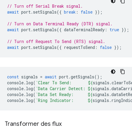
// Turn off Serial Break signal.
await
port
.
setSignals
({
break
:
false
});
// Turn on Data Terminal Ready (DTR) signal.
await
port
.
setSignals
({
dataTerminalReady
:
true
});
// Turn off Request To Send (RTS) signal.
await
port
.
setSignals
({
requestToSend
:
false
});
const
signals
=
await
port
.
getSignals
();
console
.
log
(
`Clear To Send:       
${
signals
.
clearToS
console
.
log
(
`Data Carrier Detect: 
${
signals
.
dataCarr
console
.
log
(
`Data Set Ready:      
${
signals
.
dataSetR
console
.
log
(
`Ring Indicator:      
${
signals
.
ringIndi
Transformer des flux