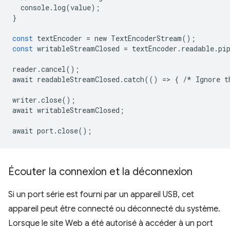
console
.
log
(
value
);
}
const
textEncoder
=
new
TextEncoderStream
();
const
writableStreamClosed
=
textEncoder
.
readable
.
pi
reader
.
cancel
();
await
readableStreamClosed
.
catch
(()
=
>
{
/*
Ignore
t
writer
.
close
();
await
writableStreamClosed
;
await
port
.
close
();
Écouter la connexion et la déconnexion
Si un port série est fourni par un appareil USB, cet
appareil peut être connecté ou déconnecté du système.
Lorsque le site Web a été autorisé à accéder à un port