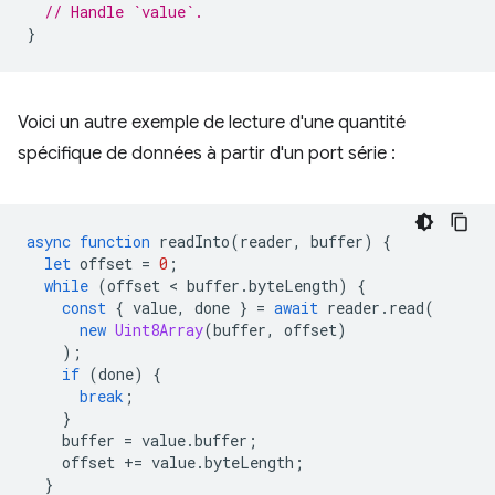
// Handle `value`.
}
Voici un autre exemple de lecture d'une quantité
spécifique de données à partir d'un port série :
async
function
readInto
(
reader
,
buffer
)
{
let
offset
=
0
;
while
(
offset
 < 
buffer
.
byteLength
)
{
const
{
value
,
done
}
=
await
reader
.
read
(
new
Uint8Array
(
buffer
,
offset
)
);
if
(
done
)
{
break
;
}
buffer
=
value
.
buffer
;
offset
+=
value
.
byteLength
;
}