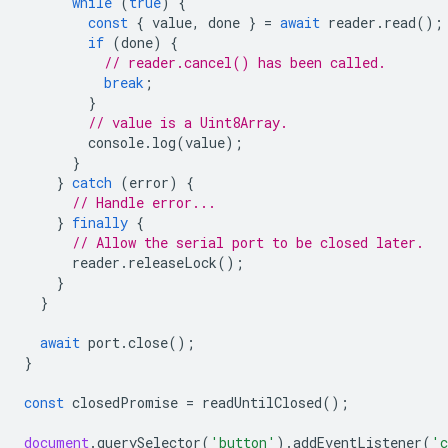
while
(
true
)
{
const
{
value
,
done
}
=
await
reader
.
read
();
if
(
done
)
{
// reader.cancel() has been called.
break
;
}
// value is a Uint8Array.
console
.
log
(
value
);
}
}
catch
(
error
)
{
// Handle error...
}
finally
{
// Allow the serial port to be closed later.
reader
.
releaseLock
();
}
}
await
port
.
close
();
}
const
closedPromise
=
readUntilClosed
();
document
.
querySelector
(
'button'
).
addEventListener
(
'c