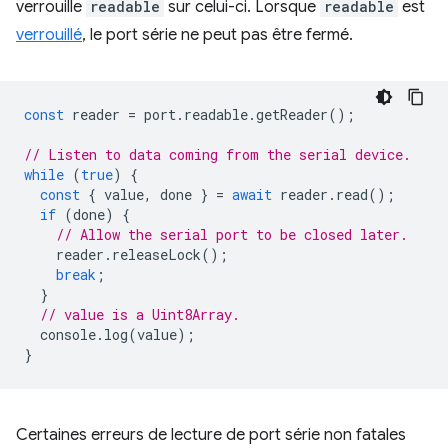
verrouille
readable
sur celui-ci. Lorsque
readable
est
verrouillé
, le port série ne peut pas être fermé.
const
reader
=
port
.
readable
.
getReader
();
// Listen to data coming from the serial device.
while
(
true
)
{
const
{
value
,
done
}
=
await
reader
.
read
();
if
(
done
)
{
// Allow the serial port to be closed later.
reader
.
releaseLock
();
break
;
}
// value is a Uint8Array.
console
.
log
(
value
);
}
Certaines erreurs de lecture de port série non fatales