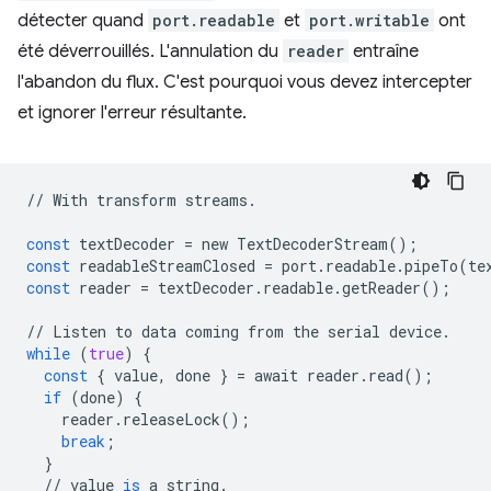
détecter quand
port.readable
et
port.writable
ont
été déverrouillés. L'annulation du
reader
entraîne
l'abandon du flux. C'est pourquoi vous devez intercepter
et ignorer l'erreur résultante.
//
With
transform
streams
.
const
textDecoder
=
new
TextDecoderStream
();
const
readableStreamClosed
=
port
.
readable
.
pipeTo
(
te
const
reader
=
textDecoder
.
readable
.
getReader
();
//
Listen
to
data
coming
from
the
serial
device
.
while
(
true
)
{
const
{
value
,
done
}
=
await
reader
.
read
();
if
(
done
)
{
reader
.
releaseLock
();
break
;
}
//
value
is
a
string
.