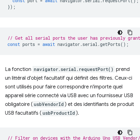
const
port
=
await
navigator
.
serial
.
requestPort
();
});
// Get all serial ports the user has previously gran
const
ports
=
await
navigator
.
serial
.
getPorts
();
La fonction
navigator.serial.requestPort()
prend
un littéral d'objet facultatif qui définit des filtres. Ceux-ci
sont utilisés pour faire correspondre n'importe quel
appareil série connecté via USB avec un fournisseur USB
obligatoire (
usbVendorId
) et des identifiants de produit
USB facultatifs (
usbProductId
).
// Filter on devices with the Arduino Uno USB Vendor