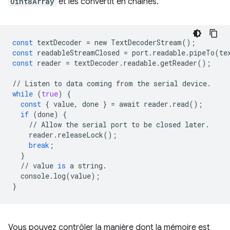
Uint8Array
et les convertit en chaînes.
const
textDecoder
=
new
TextDecoderStream
();
const
readableStreamClosed
=
port
.
readable
.
pipeTo
(
te
const
reader
=
textDecoder
.
readable
.
getReader
();
//
Listen
to
data
coming
from
the
serial
device
.
while
(
true
)
{
const
{
value
,
done
}
=
await
reader
.
read
();
if
(
done
)
{
//
Allow
the
serial
port
to
be
closed
later
.
reader
.
releaseLock
();
break
;
}
//
value
is
a
string
.
console
.
log
(
value
);
}
Vous pouvez contrôler la manière dont la mémoire est