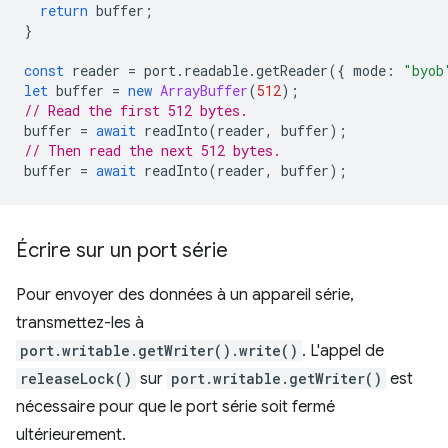
return
buffer
;
}
const
reader
=
port
.
readable
.
getReader
({
mode
:
"byob
let
buffer
=
new
ArrayBuffer
(
512
);
// Read the first 512 bytes.
buffer
=
await
readInto
(
reader
,
buffer
);
// Then read the next 512 bytes.
buffer
=
await
readInto
(
reader
,
buffer
);
Écrire sur un port série
Pour envoyer des données à un appareil série,
transmettez-les à
port.writable.getWriter().write()
. L'appel de
releaseLock()
sur
port.writable.getWriter()
est
nécessaire pour que le port série soit fermé
ultérieurement.