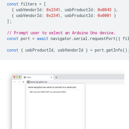
const
filters
=
[
{
usbVendorId
:
0x2341
,
usbProductId
:
0x0043
},
{
usbVendorId
:
0x2341
,
usbProductId
:
0x0001
}
];
// Prompt user to select an Arduino Uno device.
const
port
=
await
navigator
.
serial
.
requestPort
({
fi
const
{
usbProductId
,
usbVendorId
}
=
port
.
getInfo
()