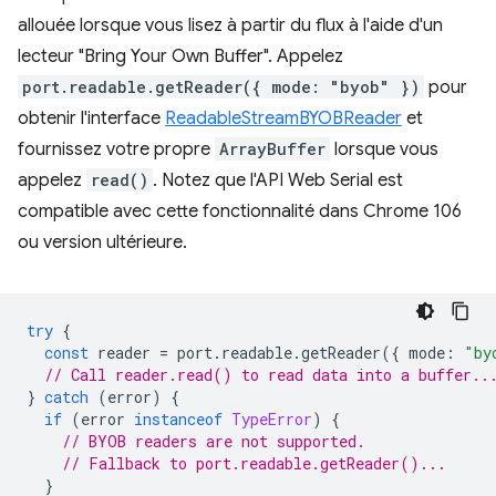
allouée lorsque vous lisez à partir du flux à l'aide d'un
lecteur "Bring Your Own Buffer". Appelez
port.readable.getReader({ mode: "byob" })
pour
obtenir l'interface
ReadableStreamBYOBReader
et
fournissez votre propre
ArrayBuffer
lorsque vous
appelez
read()
. Notez que l'API Web Serial est
compatible avec cette fonctionnalité dans Chrome 106
ou version ultérieure.
try
{
const
reader
=
port
.
readable
.
getReader
({
mode
:
"by
// Call reader.read() to read data into a buffer..
}
catch
(
error
)
{
if
(
error
instanceof
TypeError
)
{
// BYOB readers are not supported.
// Fallback to port.readable.getReader()...
}