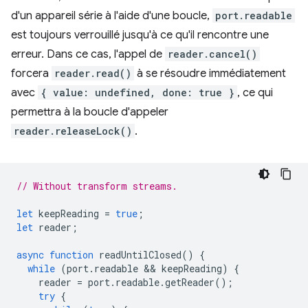
d'un appareil série à l'aide d'une boucle,
port.readable
est toujours verrouillé jusqu'à ce qu'il rencontre une
erreur. Dans ce cas, l'appel de
reader.cancel()
forcera
reader.read()
à se résoudre immédiatement
avec
{ value: undefined, done: true }
, ce qui
permettra à la boucle d'appeler
reader.releaseLock()
.
// Without transform streams.
let
keepReading
=
true
;
let
reader
;
async
function
readUntilClosed
()
{
while
(
port
.
readable
 && 
keepReading
)
{
reader
=
port
.
readable
.
getReader
();
try
{