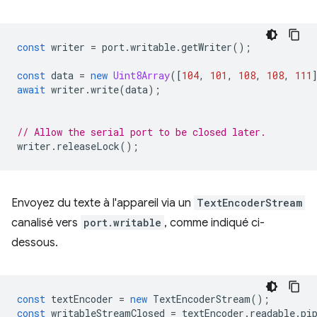
const
writer
=
port
.
writable
.
getWriter
();
const
data
=
new
Uint8Array
([
104
,
101
,
108
,
108
,
111
await
writer
.
write
(
data
);
// Allow the serial port to be closed later.
writer
.
releaseLock
();
Envoyez du texte à l'appareil via un
TextEncoderStream
canalisé vers
port.writable
, comme indiqué ci-
dessous.
const
textEncoder
=
new
TextEncoderStream
();
const
writableStreamClosed
=
textEncoder
.
readable
.
pi