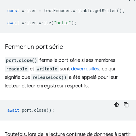
const
writer
=
textEncoder
.
writable
.
getWriter
();
await
writer
.
write
(
"hello"
);
Fermer un port série
port.close()
ferme le port série si ses membres
readable
et
writable
sont
déverrouillés
, ce qui
signifie que
releaseLock()
a été appelé pour leur
lecteur et leur enregistreur respectifs.
await
port
.
close
();
Toutefois, lors de la lecture continue de données à partir