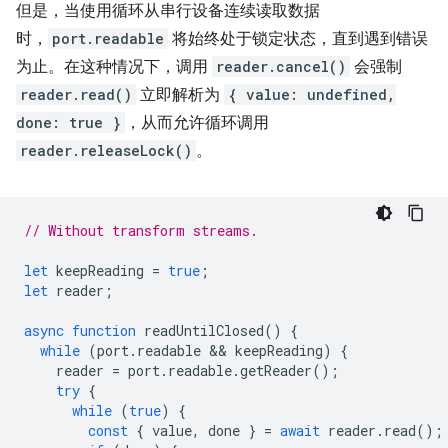
但是，当使用循环从串行设备连续读取数据
时，
port.readable
将始终处于锁定状态，直到遇到错误
为止。在这种情况下，调用
reader.cancel()
会强制
reader.read()
立即解析为
{ value: undefined,
done: true }
，从而允许循环调用
reader.releaseLock()
。
// Without transform streams.
let
keepReading
=
true
;
let
reader
;
async
function
readUntilClosed
()
{
while
(
port
.
readable
 && 
keepReading
)
{
reader
=
port
.
readable
.
getReader
();
try
{
while
(
true
)
{
const
{
value
,
done
}
=
await
reader
.
read
();