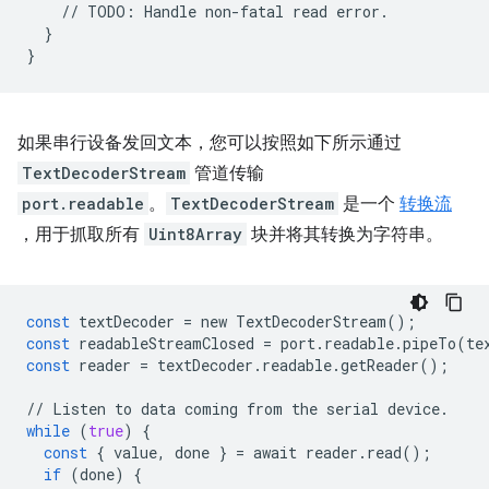
//
TODO
:
Handle
non
-
fatal
read
error
.
}
}
如果串行设备发回文本，您可以按照如下所示通过
TextDecoderStream
管道传输
port.readable
。
TextDecoderStream
是一个
转换流
，用于抓取所有
Uint8Array
块并将其转换为字符串。
const
textDecoder
=
new
TextDecoderStream
();
const
readableStreamClosed
=
port
.
readable
.
pipeTo
(
te
const
reader
=
textDecoder
.
readable
.
getReader
();
//
Listen
to
data
coming
from
the
serial
device
.
while
(
true
)
{
const
{
value
,
done
}
=
await
reader
.
read
();
if
(
done
)
{