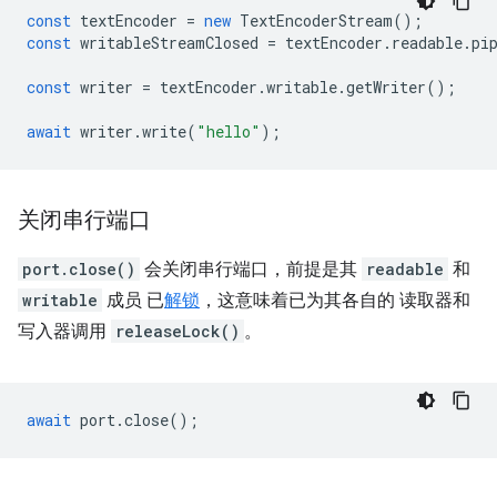
const
textEncoder
=
new
TextEncoderStream
();
const
writableStreamClosed
=
textEncoder
.
readable
.
pi
const
writer
=
textEncoder
.
writable
.
getWriter
();
await
writer
.
write
(
"hello"
);
关闭串行端口
port.close()
会关闭串行端口，前提是其
readable
和
writable
成员 已
解锁
，这意味着已为其各自的 读取器和
写入器调用
releaseLock()
。
await
port
.
close
();