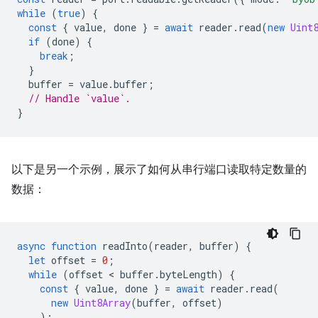
while
(
true
)
{
const
{
value
,
done
}
=
await
reader
.
read
(
new
Uint
if
(
done
)
{
break
;
}
buffer
=
value
.
buffer
;
// Handle `value`.
}
以下是另一个示例，展示了如何从串行端口读取特定数量的
数据：
async
function
readInto
(
reader
,
buffer
)
{
let
offset
=
0
;
while
(
offset
 < 
buffer
.
byteLength
)
{
const
{
value
,
done
}
=
await
reader
.
read
(
new
Uint8Array
(
buffer
,
offset
)
);