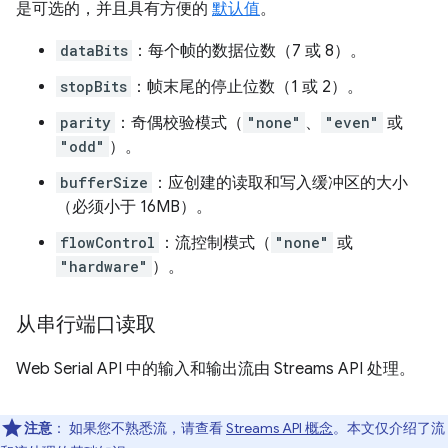
是可选的，并且具有方便的
默认值
。
dataBits
：每个帧的数据位数（7 或 8）。
stopBits
：帧末尾的停止位数（1 或 2）。
parity
：奇偶校验模式（
"none"
、
"even"
或
"odd"
）。
bufferSize
：应创建的读取和写入缓冲区的大小
（必须小于 16MB）。
flowControl
：流控制模式（
"none"
或
"hardware"
）。
从串行端口读取
Web Serial API 中的输入和输出流由 Streams API 处理。
注意
： 如果您不熟悉流，请查看
Streams API 概念
。本文仅介绍了流