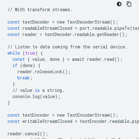
//
With
transform
streams
.
const
textDecoder
=
new
TextDecoderStream
();
const
readableStreamClosed
=
port
.
readable
.
pipeTo
(
te
const
reader
=
textDecoder
.
readable
.
getReader
();
//
Listen
to
data
coming
from
the
serial
device
.
while
(
true
)
{
const
{
value
,
done
}
=
await
reader
.
read
();
if
(
done
)
{
reader
.
releaseLock
();
break
;
}
//
value
is
a
string
.
console
.
log
(
value
);
}
const
textEncoder
=
new
TextEncoderStream
();
const
writableStreamClosed
=
textEncoder
.
readable
.
pi
reader
.
cancel
();