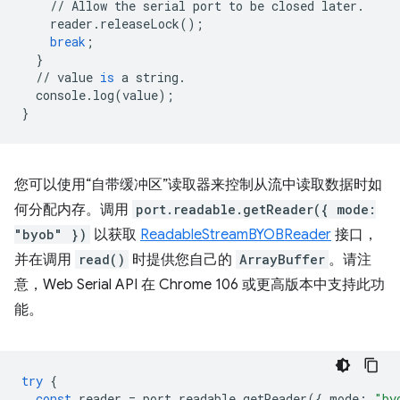
//
Allow
the
serial
port
to
be
closed
later
.
reader
.
releaseLock
();
break
;
}
//
value
is
a
string
.
console
.
log
(
value
);
}
您可以使用“自带缓冲区”读取器来控制从流中读取数据时如
何分配内存。调用
port.readable.getReader({ mode:
"byob" })
以获取
ReadableStreamBYOBReader
接口，
并在调用
read()
时提供您自己的
ArrayBuffer
。请注
意，Web Serial API 在 Chrome 106 或更高版本中支持此功
能。
try
{
const
reader
=
port
.
readable
.
getReader
({
mode
:
"by