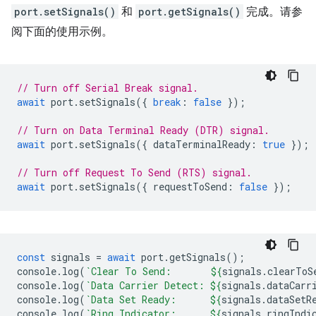
port.setSignals()
和
port.getSignals()
完成。请参
阅下面的使用示例。
// Turn off Serial Break signal.
await
port
.
setSignals
({
break
:
false
});
// Turn on Data Terminal Ready (DTR) signal.
await
port
.
setSignals
({
dataTerminalReady
:
true
});
// Turn off Request To Send (RTS) signal.
await
port
.
setSignals
({
requestToSend
:
false
});
const
signals
=
await
port
.
getSignals
();
console
.
log
(
`Clear To Send:       
${
signals
.
clearToS
console
.
log
(
`Data Carrier Detect: 
${
signals
.
dataCarr
console
.
log
(
`Data Set Ready:      
${
signals
.
dataSetR
console
.
log
(
`Ring Indicator:      
${
signals
.
ringIndi