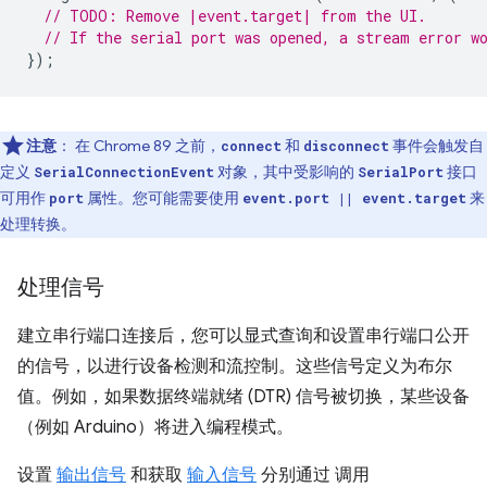
// TODO: Remove |event.target| from the UI.
// If the serial port was opened, a stream error w
});
注意
： 在 Chrome 89 之前，
和
事件会触发自
connect
disconnect
定义
对象，其中受影响的
接口
SerialConnectionEvent
SerialPort
可用作
属性。您可能需要使用
来
port
event.port || event.target
处理转换。
处理信号
建立串行端口连接后，您可以显式查询和设置串行端口公开
的信号，以进行设备检测和流控制。这些信号定义为布尔
值。例如，如果数据终端就绪 (DTR) 信号被切换，某些设备
（例如 Arduino）将进入编程模式。
设置
输出信号
和获取
输入信号
分别通过 调用