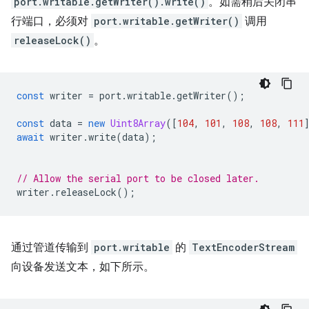
port.writable.getWriter().write()
。如需稍后关闭串
行端口，必须对
port.writable.getWriter()
调用
releaseLock()
。
const
writer
=
port
.
writable
.
getWriter
();
const
data
=
new
Uint8Array
([
104
,
101
,
108
,
108
,
111
await
writer
.
write
(
data
);
// Allow the serial port to be closed later.
writer
.
releaseLock
();
通过管道传输到
port.writable
的
TextEncoderStream
向设备发送文本，如下所示。