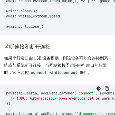
await
readableStreamClosed
.
catch
(()
=
>
{
/*
Ignore
t
writer
.
close
();
await
writableStreamClosed
;
await
port
.
close
();
监听连接和断开连接
如果串行端口由 USB 设备提供，则该设备可能会连接到系
统或与系统断开连接。当网站被授予访问串行端口的权限
时，它应监控
connect
和
disconnect
事件。
navigator
.
serial
.
addEventListener
(
"connect"
,
(
event
)
// TODO: Automatically open event.target or warn u
});
navigator
.
serial
.
addEventListener
(
"disconnect"
,
(
eve