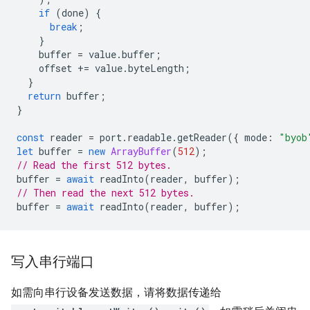
if
(
done
)
{
break
;
}
buffer
=
value
.
buffer
;
offset
+=
value
.
byteLength
;
}
return
buffer
;
}
const
reader
=
port
.
readable
.
getReader
({
mode
:
"byob
let
buffer
=
new
ArrayBuffer
(
512
);
// Read the first 512 bytes.
buffer
=
await
readInto
(
reader
,
buffer
);
// Then read the next 512 bytes.
buffer
=
await
readInto
(
reader
,
buffer
);
写入串行端口
如需向串行设备发送数据，请将数据传递给