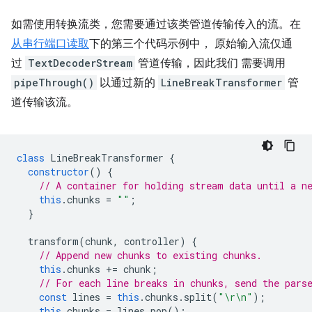
如需使用转换流类，您需要通过该类管道传输传入的流。在
从串行端口读取
下的第三个代码示例中， 原始输入流仅通
过
TextDecoderStream
管道传输，因此我们 需要调用
pipeThrough()
以通过新的
LineBreakTransformer
管
道传输该流。
class
LineBreakTransformer
{
constructor
()
{
// A container for holding stream data until a n
this
.
chunks
=
""
;
}
transform
(
chunk
,
controller
)
{
// Append new chunks to existing chunks.
this
.
chunks
+=
chunk
;
// For each line breaks in chunks, send the pars
const
lines
=
this
.
chunks
.
split
(
"\r\n"
);
this
.
chunks
=
lines
.
pop
();