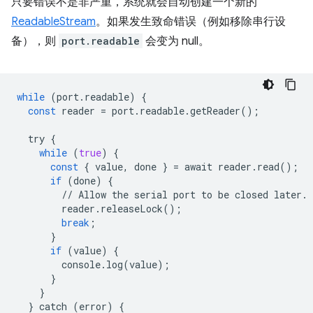
只要错误不是非严重，系统就会自动创建一个新的
ReadableStream
。如果发生致命错误（例如移除串行设
备），则
port.readable
会变为 null。
while
(
port
.
readable
)
{
const
reader
=
port
.
readable
.
getReader
();
try
{
while
(
true
)
{
const
{
value
,
done
}
=
await
reader
.
read
();
if
(
done
)
{
//
Allow
the
serial
port
to
be
closed
later
.
reader
.
releaseLock
();
break
;
}
if
(
value
)
{
console
.
log
(
value
);
}
}
}
catch
(
error
)
{