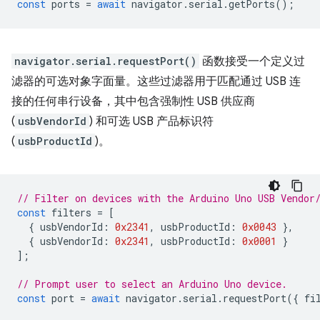
const
ports
=
await
navigator
.
serial
.
getPorts
();
navigator.serial.requestPort()
函数接受一个定义过
滤器的可选对象字面量。这些过滤器用于匹配通过 USB 连
接的任何串行设备，其中包含强制性 USB 供应商
(
usbVendorId
) 和可选 USB 产品标识符
(
usbProductId
)。
// Filter on devices with the Arduino Uno USB Vendor
const
filters
=
[
{
usbVendorId
:
0x2341
,
usbProductId
:
0x0043
},
{
usbVendorId
:
0x2341
,
usbProductId
:
0x0001
}
];
// Prompt user to select an Arduino Uno device.
const
port
=
await
navigator
.
serial
.
requestPort
({
fi