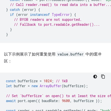
// Call reader.read() to read data into a buffer..
}
catch
(
error
)
{
if
(
error
instanceof
TypeError
)
{
// BYOB readers are not supported.
// Fallback to port.readable.getReader()...
}
}
以下示例展示了如何重复使用
value.buffer
中的缓冲
区：
const
bufferSize
=
1024
;
// 1kB
let
buffer
=
new
ArrayBuffer
(
bufferSize
);
// Set `bufferSize` on open() to at least the size o
await
port
.
open
({
baudRate
:
9600
,
bufferSize
});
const
reader
=
port
.
readable
.
getReader
({
mode
:
"byob