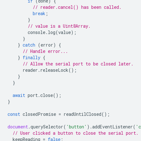
if
(
done
)
{
// reader.cancel() has been called.
break
;
}
// value is a Uint8Array.
console
.
log
(
value
);
}
}
catch
(
error
)
{
// Handle error...
}
finally
{
// Allow the serial port to be closed later.
reader
.
releaseLock
();
}
}
await
port
.
close
();
}
const
closedPromise
=
readUntilClosed
();
document
.
querySelector
(
'button'
).
addEventListener
(
'c
// User clicked a button to close the serial port.
keepReading
=
false
;