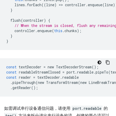
lines
.
forEach
((
line
)
=
>
controller
.
enqueue
(
line
)
}
flush
(
controller
)
{
// When the stream is closed, flush any remainin
controller
.
enqueue
(
this
.
chunks
);
}
}
const
textDecoder
=
new
TextDecoderStream
();
const
readableStreamClosed
=
port
.
readable
.
pipeTo
(
te
const
reader
=
textDecoder
.
readable
.
pipeThrough
(
new
TransformStream
(
new
LineBreakTran
.
getReader
();
如需调试串行设备通信问题，请使用
port.readable
的
tee()
方法来拆分进出串行设备的流。创建的两个流可以