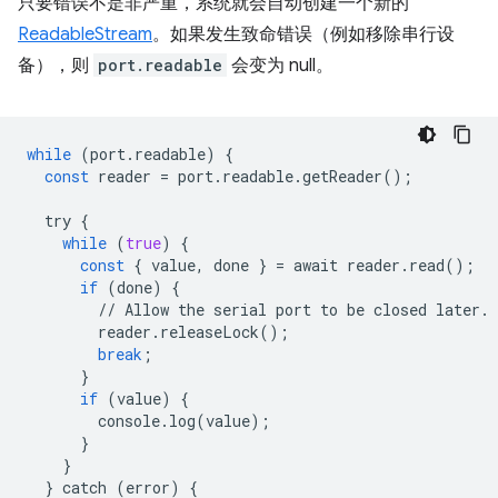
只要错误不是非严重，系统就会自动创建一个新的
ReadableStream
。如果发生致命错误（例如移除串行设
备），则
port.readable
会变为 null。
while
(
port
.
readable
)
{
const
reader
=
port
.
readable
.
getReader
();
try
{
while
(
true
)
{
const
{
value
,
done
}
=
await
reader
.
read
();
if
(
done
)
{
//
Allow
the
serial
port
to
be
closed
later
.
reader
.
releaseLock
();
break
;
}
if
(
value
)
{
console
.
log
(
value
);
}
}
}
catch
(
error
)
{