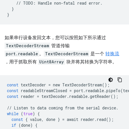
//
TODO
:
Handle
non
-
fatal
read
error
.
}
}
如果串行设备发回文本，您可以按照如下所示通过
TextDecoderStream
管道传输
port.readable
。
TextDecoderStream
是一个
转换流
，用于抓取所有
Uint8Array
块并将其转换为字符串。
const
textDecoder
=
new
TextDecoderStream
();
const
readableStreamClosed
=
port
.
readable
.
pipeTo
(
te
const
reader
=
textDecoder
.
readable
.
getReader
();
//
Listen
to
data
coming
from
the
serial
device
.
while
(
true
)
{
const
{
value
,
done
}
=
await
reader
.
read
();
if
(
done
)
{