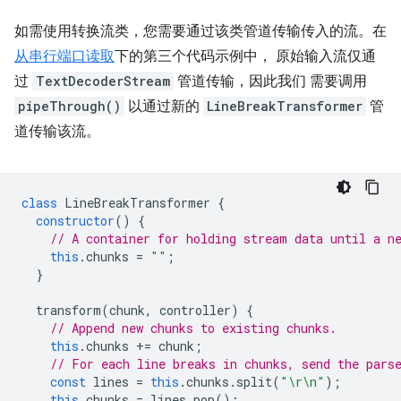
如需使用转换流类，您需要通过该类管道传输传入的流。在
从串行端口读取
下的第三个代码示例中， 原始输入流仅通
过
TextDecoderStream
管道传输，因此我们 需要调用
pipeThrough()
以通过新的
LineBreakTransformer
管
道传输该流。
class
LineBreakTransformer
{
constructor
()
{
// A container for holding stream data until a n
this
.
chunks
=
""
;
}
transform
(
chunk
,
controller
)
{
// Append new chunks to existing chunks.
this
.
chunks
+=
chunk
;
// For each line breaks in chunks, send the pars
const
lines
=
this
.
chunks
.
split
(
"\r\n"
);
this
.
chunks
=
lines
.
pop
();