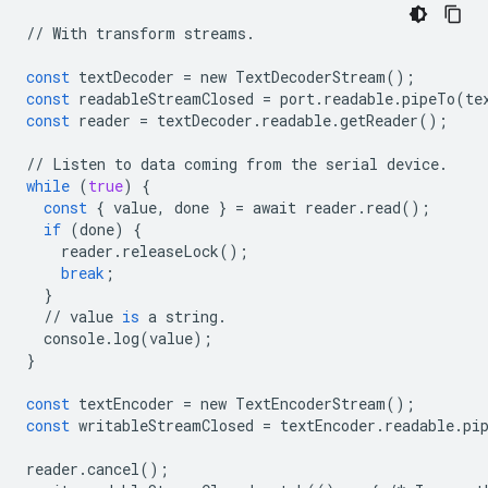
//
With
transform
streams
.
const
textDecoder
=
new
TextDecoderStream
();
const
readableStreamClosed
=
port
.
readable
.
pipeTo
(
te
const
reader
=
textDecoder
.
readable
.
getReader
();
//
Listen
to
data
coming
from
the
serial
device
.
while
(
true
)
{
const
{
value
,
done
}
=
await
reader
.
read
();
if
(
done
)
{
reader
.
releaseLock
();
break
;
}
//
value
is
a
string
.
console
.
log
(
value
);
}
const
textEncoder
=
new
TextEncoderStream
();
const
writableStreamClosed
=
textEncoder
.
readable
.
pi
reader
.
cancel
();