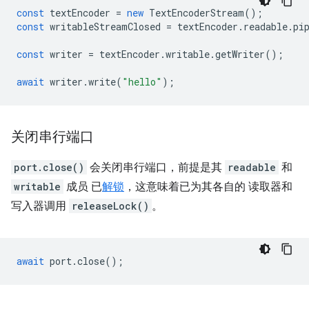
const
textEncoder
=
new
TextEncoderStream
();
const
writableStreamClosed
=
textEncoder
.
readable
.
pi
const
writer
=
textEncoder
.
writable
.
getWriter
();
await
writer
.
write
(
"hello"
);
关闭串行端口
port.close()
会关闭串行端口，前提是其
readable
和
writable
成员 已
解锁
，这意味着已为其各自的 读取器和
写入器调用
releaseLock()
。
await
port
.
close
();