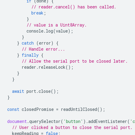
if
(
done
)
{
// reader.cancel() has been called.
break
;
}
// value is a Uint8Array.
console
.
log
(
value
);
}
}
catch
(
error
)
{
// Handle error...
}
finally
{
// Allow the serial port to be closed later.
reader
.
releaseLock
();
}
}
await
port
.
close
();
}
const
closedPromise
=
readUntilClosed
();
document
.
querySelector
(
'button'
).
addEventListener
(
'c
// User clicked a button to close the serial port.
keepReading
=
false
;