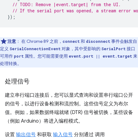
// TODO: Remove |event.target| from the UI.
// If the serial port was opened, a stream error w
});
注意
： 在 Chrome 89 之前，
和
事件会触发自
connect
disconnect
定义
对象，其中受影响的
接口
SerialConnectionEvent
SerialPort
可用作
属性。您可能需要使用
来
port
event.port || event.target
处理转换。
处理信号
建立串行端口连接后，您可以显式查询和设置串行端口公开
的信号，以进行设备检测和流控制。这些信号定义为布尔
值。例如，如果数据终端就绪 (DTR) 信号被切换，某些设备
（例如 Arduino）将进入编程模式。
设置
输出信号
和获取
输入信号
分别通过 调用