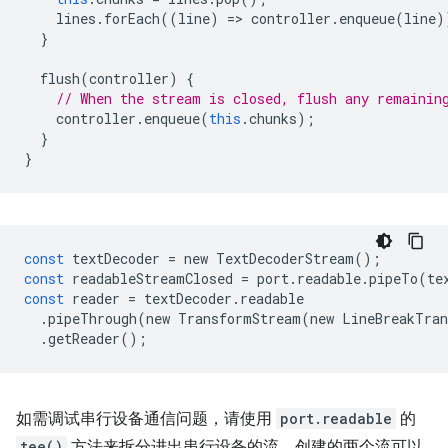
lines
.
forEach
((
line
)
=
>
controller
.
enqueue
(
line
)
}
flush
(
controller
)
{
// When the stream is closed, flush any remainin
controller
.
enqueue
(
this
.
chunks
);
}
}
const
textDecoder
=
new
TextDecoderStream
();
const
readableStreamClosed
=
port
.
readable
.
pipeTo
(
te
const
reader
=
textDecoder
.
readable
.
pipeThrough
(
new
TransformStream
(
new
LineBreakTran
.
getReader
();
如需调试串行设备通信问题，请使用
port.readable
的
tee()
方法来拆分进出串行设备的流。创建的两个流可以