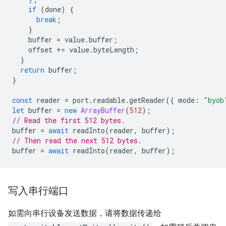
if
(
done
)
{
break
;
}
buffer
=
value
.
buffer
;
offset
+=
value
.
byteLength
;
}
return
buffer
;
}
const
reader
=
port
.
readable
.
getReader
({
mode
:
"byob
let
buffer
=
new
ArrayBuffer
(
512
);
// Read the first 512 bytes.
buffer
=
await
readInto
(
reader
,
buffer
);
// Then read the next 512 bytes.
buffer
=
await
readInto
(
reader
,
buffer
);
写入串行端口
如需向串行设备发送数据，请将数据传递给