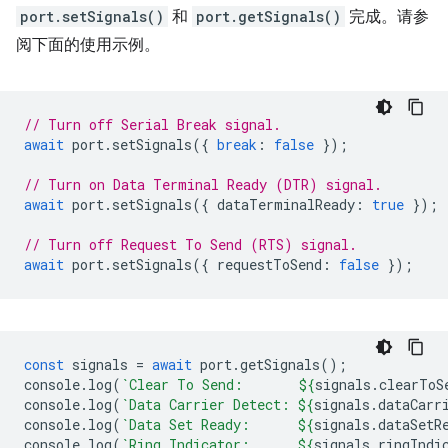
port.setSignals()
和
port.getSignals()
完成。请参
阅下面的使用示例。
// Turn off Serial Break signal.
await
port
.
setSignals
({
break
:
false
});
// Turn on Data Terminal Ready (DTR) signal.
await
port
.
setSignals
({
dataTerminalReady
:
true
});
// Turn off Request To Send (RTS) signal.
await
port
.
setSignals
({
requestToSend
:
false
});
const
signals
=
await
port
.
getSignals
();
console
.
log
(
`Clear To Send:       
${
signals
.
clearToS
console
.
log
(
`Data Carrier Detect: 
${
signals
.
dataCarr
console
.
log
(
`Data Set Ready:      
${
signals
.
dataSetR
console
.
log
(
`Ring Indicator:      
${
signals
.
ringIndi