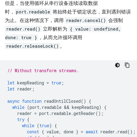
但是，当使用循环从串行设备连续读取数据
时，
port.readable
将始终处于锁定状态，直到遇到错误
为止。在这种情况下，调用
reader.cancel()
会强制
reader.read()
立即解析为
{ value: undefined,
done: true }
，从而允许循环调用
reader.releaseLock()
。
// Without transform streams.
let
keepReading
=
true
;
let
reader
;
async
function
readUntilClosed
()
{
while
(
port
.
readable
 && 
keepReading
)
{
reader
=
port
.
readable
.
getReader
();
try
{
while
(
true
)
{
const
{
value
,
done
}
=
await
reader
.
read
();