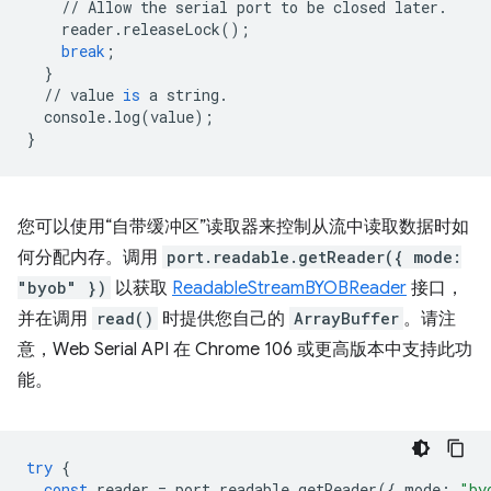
//
Allow
the
serial
port
to
be
closed
later
.
reader
.
releaseLock
();
break
;
}
//
value
is
a
string
.
console
.
log
(
value
);
}
您可以使用“自带缓冲区”读取器来控制从流中读取数据时如
何分配内存。调用
port.readable.getReader({ mode:
"byob" })
以获取
ReadableStreamBYOBReader
接口，
并在调用
read()
时提供您自己的
ArrayBuffer
。请注
意，Web Serial API 在 Chrome 106 或更高版本中支持此功
能。
try
{
const
reader
=
port
.
readable
.
getReader
({
mode
:
"by