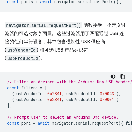
const
ports
=
await
navigator
.
serial
.
getPorts
();
navigator.serial.requestPort()
函数接受一个定义过
滤器的可选对象字面量。这些过滤器用于匹配通过 USB 连
接的任何串行设备，其中包含强制性 USB 供应商
(
usbVendorId
) 和可选 USB 产品标识符
(
usbProductId
)。
// Filter on devices with the Arduino Uno USB Vendor
const
filters
=
[
{
usbVendorId
:
0x2341
,
usbProductId
:
0x0043
},
{
usbVendorId
:
0x2341
,
usbProductId
:
0x0001
}
];
// Prompt user to select an Arduino Uno device.
const
port
=
await
navigator
.
serial
.
requestPort
({
fi