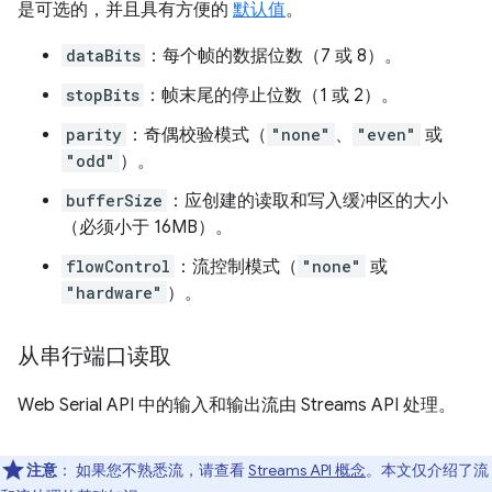
是可选的，并且具有方便的
默认值
。
dataBits
：每个帧的数据位数（7 或 8）。
stopBits
：帧末尾的停止位数（1 或 2）。
parity
：奇偶校验模式（
"none"
、
"even"
或
"odd"
）。
bufferSize
：应创建的读取和写入缓冲区的大小
（必须小于 16MB）。
flowControl
：流控制模式（
"none"
或
"hardware"
）。
从串行端口读取
Web Serial API 中的输入和输出流由 Streams API 处理。
注意
： 如果您不熟悉流，请查看
Streams API 概念
。本文仅介绍了流