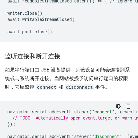
await
readableStreamClosed
.
catch
(()
=
>
{
/*
Ignore
t
writer
.
close
();
await
writableStreamClosed
;
await
port
.
close
();
监听连接和断开连接
如果串行端口由 USB 设备提供，则该设备可能会连接到系
统或与系统断开连接。当网站被授予访问串行端口的权限
时，它应监控
connect
和
disconnect
事件。
navigator
.
serial
.
addEventListener
(
"connect"
,
(
event
)
// TODO: Automatically open event.target or warn u
});
navigator
.
serial
.
addEventListener
(
"disconnect"
,
(
eve