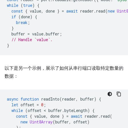
while
(
true
)
{
const
{
value
,
done
}
=
await
reader
.
read
(
new
Uint
if
(
done
)
{
break
;
}
buffer
=
value
.
buffer
;
// Handle `value`.
}
以下是另一个示例，展示了如何从串行端口读取特定数量的
数据：
async
function
readInto
(
reader
,
buffer
)
{
let
offset
=
0
;
while
(
offset
 < 
buffer
.
byteLength
)
{
const
{
value
,
done
}
=
await
reader
.
read
(
new
Uint8Array
(
buffer
,
offset
)
);