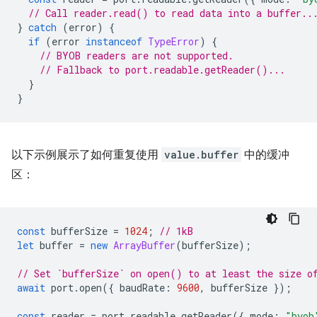
// Call reader.read() to read data into a buffer..
}
catch
(
error
)
{
if
(
error
instanceof
TypeError
)
{
// BYOB readers are not supported.
// Fallback to port.readable.getReader()...
}
}
以下示例展示了如何重复使用
value.buffer
中的缓冲
区：
const
bufferSize
=
1024
;
// 1kB
let
buffer
=
new
ArrayBuffer
(
bufferSize
);
// Set `bufferSize` on open() to at least the size o
await
port
.
open
({
baudRate
:
9600
,
bufferSize
});
const
reader
=
port
.
readable
.
getReader
({
mode
:
"byob