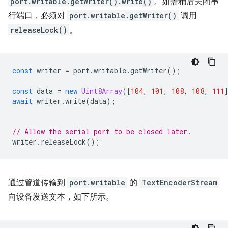
port.writable.getWriter().write()
。如需稍后关闭串
行端口，必须对
port.writable.getWriter()
调用
releaseLock()
。
const
writer
=
port
.
writable
.
getWriter
();
const
data
=
new
Uint8Array
([
104
,
101
,
108
,
108
,
111
await
writer
.
write
(
data
);
// Allow the serial port to be closed later.
writer
.
releaseLock
();
通过管道传输到
port.writable
的
TextEncoderStream
向设备发送文本，如下所示。