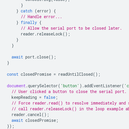
}
}
catch
(
error
)
{
// Handle error...
}
finally
{
// Allow the serial port to be closed later.
reader
.
releaseLock
();
}
}
await
port
.
close
();
}
const
closedPromise
=
readUntilClosed
();
document
.
querySelector
(
'button'
).
addEventListener
(
'c
// User clicked a button to close the serial port.
keepReading
=
false
;
// Force reader.read() to resolve immediately and 
// call reader.releaseLock() in the loop example a
reader
.
cancel
();
await
closedPromise
;
});