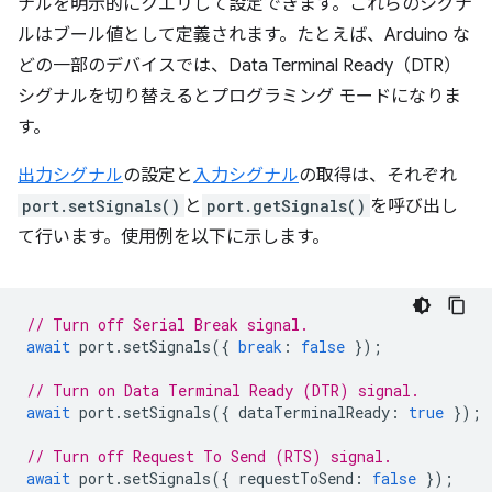
ナルを明示的にクエリして設定できます。これらのシグナ
ルはブール値として定義されます。たとえば、Arduino な
どの一部のデバイスでは、Data Terminal Ready（DTR）
シグナルを切り替えるとプログラミング モードになりま
す。
出力シグナル
の設定と
入力シグナル
の取得は、それぞれ
port.setSignals()
と
port.getSignals()
を呼び出し
て行います。使用例を以下に示します。
// Turn off Serial Break signal.
await
port
.
setSignals
({
break
:
false
});
// Turn on Data Terminal Ready (DTR) signal.
await
port
.
setSignals
({
dataTerminalReady
:
true
});
// Turn off Request To Send (RTS) signal.
await
port
.
setSignals
({
requestToSend
:
false
});