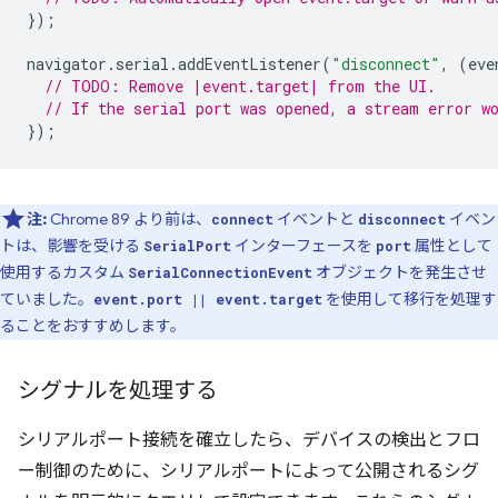
});
navigator
.
serial
.
addEventListener
(
"disconnect"
,
(
eve
// TODO: Remove |event.target| from the UI.
// If the serial port was opened, a stream error w
});
注:
Chrome 89 より前は、
イベントと
イベン
connect
disconnect
トは、影響を受ける
インターフェースを
属性として
SerialPort
port
使用するカスタム
オブジェクトを発生させ
SerialConnectionEvent
ていました。
を使用して移行を処理す
event.port || event.target
ることをおすすめします。
シグナルを処理する
シリアルポート接続を確立したら、デバイスの検出とフロ
ー制御のために、シリアルポートによって公開されるシグ