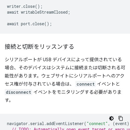
writer
.
close
();
await
writableStreamClosed
;
await
port
.
close
();
接続と切断をリッスンする
シリアルポートが USB デバイスによって提供されている
場合、そのデバイスはシステムに接続または切断される可
能性があります。ウェブサイトにシリアルポートへのアク
セス権が付与されている場合は、
connect
イベントと
disconnect
イベントをモニタリングする必要がありま
す。
navigator
.
serial
.
addEventListener
(
"connect"
,
(
event
)
// TODO: Automatically open event.target or warn u