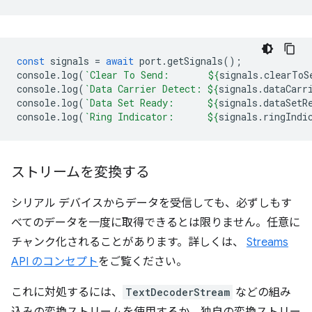
const
signals
=
await
port
.
getSignals
();
console
.
log
(
`Clear To Send:       
${
signals
.
clearToS
console
.
log
(
`Data Carrier Detect: 
${
signals
.
dataCarr
console
.
log
(
`Data Set Ready:      
${
signals
.
dataSetR
console
.
log
(
`Ring Indicator:      
${
signals
.
ringIndi
ストリームを変換する
シリアル デバイスからデータを受信しても、必ずしもす
べてのデータを一度に取得できるとは限りません。任意に
チャンク化されることがあります。詳しくは、
Streams
API のコンセプト
をご覧ください。
これに対処するには、
TextDecoderStream
などの組み
込みの変換ストリームを使用するか、独自の変換ストリー