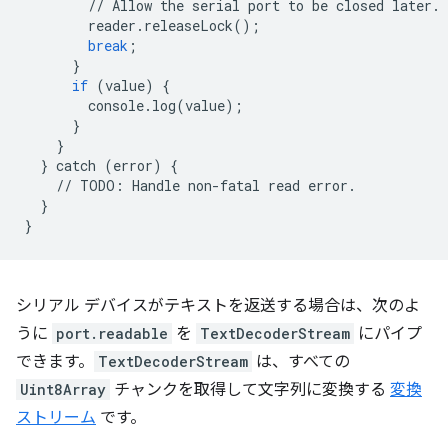
//
Allow
the
serial
port
to
be
closed
later
.
reader
.
releaseLock
();
break
;
}
if
(
value
)
{
console
.
log
(
value
);
}
}
}
catch
(
error
)
{
//
TODO
:
Handle
non
-
fatal
read
error
.
}
}
シリアル デバイスがテキストを返送する場合は、次のよ
うに
port.readable
を
TextDecoderStream
にパイプ
できます。
TextDecoderStream
は、すべての
Uint8Array
チャンクを取得して文字列に変換する
変換
ストリーム
です。