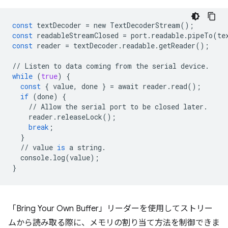
const
textDecoder
=
new
TextDecoderStream
();
const
readableStreamClosed
=
port
.
readable
.
pipeTo
(
te
const
reader
=
textDecoder
.
readable
.
getReader
();
//
Listen
to
data
coming
from
the
serial
device
.
while
(
true
)
{
const
{
value
,
done
}
=
await
reader
.
read
();
if
(
done
)
{
//
Allow
the
serial
port
to
be
closed
later
.
reader
.
releaseLock
();
break
;
}
//
value
is
a
string
.
console
.
log
(
value
);
}
「Bring Your Own Buffer」リーダーを使用してストリー
ムから読み取る際に、メモリの割り当て方法を制御できま