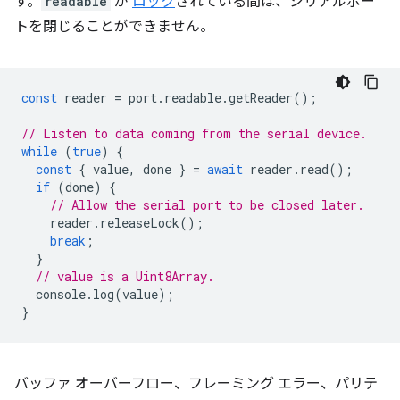
す。
readable
が
ロック
されている間は、シリアルポー
トを閉じることができません。
const
reader
=
port
.
readable
.
getReader
();
// Listen to data coming from the serial device.
while
(
true
)
{
const
{
value
,
done
}
=
await
reader
.
read
();
if
(
done
)
{
// Allow the serial port to be closed later.
reader
.
releaseLock
();
break
;
}
// value is a Uint8Array.
console
.
log
(
value
);
}
バッファ オーバーフロー、フレーミング エラー、パリテ