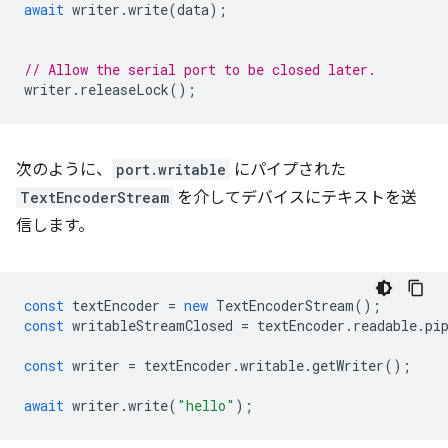
await
writer
.
write
(
data
);
// Allow the serial port to be closed later.
writer
.
releaseLock
();
次のように、
port.writable
にパイプされた
TextEncoderStream
を介してデバイスにテキストを送
信します。
const
textEncoder
=
new
TextEncoderStream
();
const
writableStreamClosed
=
textEncoder
.
readable
.
pi
const
writer
=
textEncoder
.
writable
.
getWriter
();
await
writer
.
write
(
"hello"
);