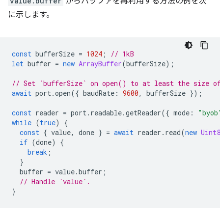
value.buffer
からバッファを再利用する方法の例を次
に示します。
const
bufferSize
=
1024
;
// 1kB
let
buffer
=
new
ArrayBuffer
(
bufferSize
);
// Set `bufferSize` on open() to at least the size o
await
port
.
open
({
baudRate
:
9600
,
bufferSize
});
const
reader
=
port
.
readable
.
getReader
({
mode
:
"byob
while
(
true
)
{
const
{
value
,
done
}
=
await
reader
.
read
(
new
Uint
if
(
done
)
{
break
;
}
buffer
=
value
.
buffer
;
// Handle `value`.
}