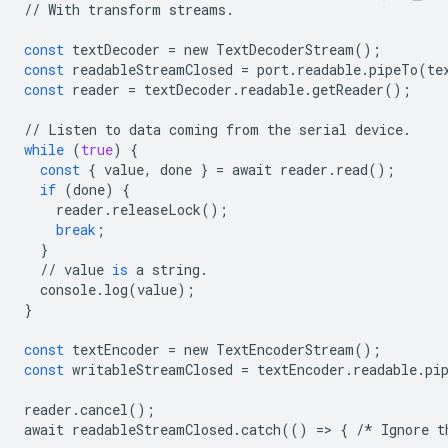
//
With
transform
streams
.
const
textDecoder
=
new
TextDecoderStream
();
const
readableStreamClosed
=
port
.
readable
.
pipeTo
(
te
const
reader
=
textDecoder
.
readable
.
getReader
();
//
Listen
to
data
coming
from
the
serial
device
.
while
(
true
)
{
const
{
value
,
done
}
=
await
reader
.
read
();
if
(
done
)
{
reader
.
releaseLock
();
break
;
}
//
value
is
a
string
.
console
.
log
(
value
);
}
const
textEncoder
=
new
TextEncoderStream
();
const
writableStreamClosed
=
textEncoder
.
readable
.
pi
reader
.
cancel
();
await
readableStreamClosed
.
catch
(()
=
>
{
/*
Ignore
t