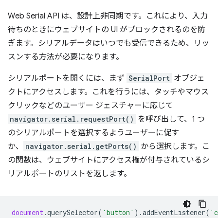
Web Serial API は、設計上非同期です。これにより、入力
待ちのときにウェブサイトの UI がブロックされるのを防
ぎます。シリアルデータはいつでも受信できるため、リッ
スンする方法が必要になります。
シリアルポートを開くには、まず
SerialPort
オブジェ
クトにアクセスします。これを行うには、タッチやマウス
クリックなどのユーザー ジェスチャーに応じて
navigator.serial.requestPort()
を呼び出して、1 つ
のシリアルポートを選択するようユーザーに促す
か、
navigator.serial.getPorts()
から選択します。こ
の関数は、ウェブサイトにアクセス権が付与されているシ
リアルポートのリストを返します。
document
.
querySelector
(
'button'
).
addEventListener
(
'c