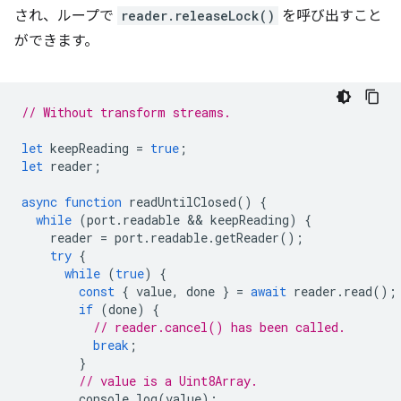
され、ループで
reader.releaseLock()
を呼び出すこと
ができます。
// Without transform streams.
let
keepReading
=
true
;
let
reader
;
async
function
readUntilClosed
()
{
while
(
port
.
readable
 && 
keepReading
)
{
reader
=
port
.
readable
.
getReader
();
try
{
while
(
true
)
{
const
{
value
,
done
}
=
await
reader
.
read
();
if
(
done
)
{
// reader.cancel() has been called.
break
;
}
// value is a Uint8Array.
console
.
log
(
value
);