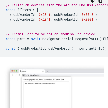
// Filter on devices with the Arduino Uno USB Vendor
const
filters
=
[
{
usbVendorId
:
0x2341
,
usbProductId
:
0x0043
},
{
usbVendorId
:
0x2341
,
usbProductId
:
0x0001
}
];
// Prompt user to select an Arduino Uno device.
const
port
=
await
navigator
.
serial
.
requestPort
({
fi
const
{
usbProductId
,
usbVendorId
}
=
port
.
getInfo
()