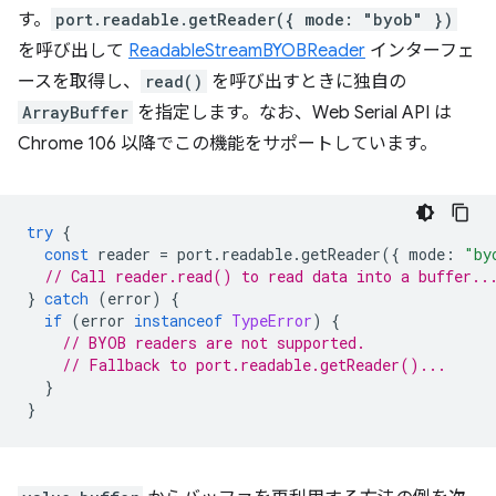
す。
port.readable.getReader({ mode: "byob" })
を呼び出して
ReadableStreamBYOBReader
インターフェ
ースを取得し、
read()
を呼び出すときに独自の
ArrayBuffer
を指定します。なお、Web Serial API は
Chrome 106 以降でこの機能をサポートしています。
try
{
const
reader
=
port
.
readable
.
getReader
({
mode
:
"by
// Call reader.read() to read data into a buffer..
}
catch
(
error
)
{
if
(
error
instanceof
TypeError
)
{
// BYOB readers are not supported.
// Fallback to port.readable.getReader()...
}
}