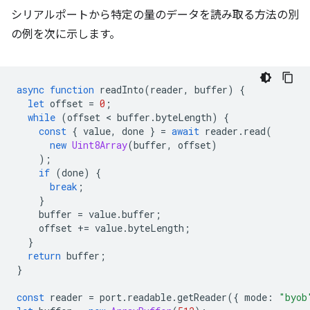
シリアルポートから特定の量のデータを読み取る方法の別
の例を次に示します。
async
function
readInto
(
reader
,
buffer
)
{
let
offset
=
0
;
while
(
offset
 < 
buffer
.
byteLength
)
{
const
{
value
,
done
}
=
await
reader
.
read
(
new
Uint8Array
(
buffer
,
offset
)
);
if
(
done
)
{
break
;
}
buffer
=
value
.
buffer
;
offset
+=
value
.
byteLength
;
}
return
buffer
;
}
const
reader
=
port
.
readable
.
getReader
({
mode
:
"byob