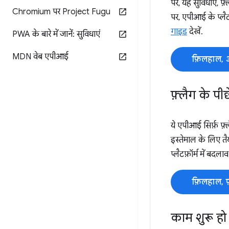
पर, यह सुविधाएं, फ़
Chromium पर Project Fugu
पर, एपीआई के प्लैट
गाइड
देखें.
PWA के बारे में जानें: सुविधाएं
MDN वेब एपीआई
फ़िलहाल, 
फ़्लैग के पी
ये एपीआई सिर्फ़ फ़्
इस्तेमाल के लिए तै
प्लैटफ़ॉर्म में बदला
फ़िलहाल, 
काम शुरू हो 