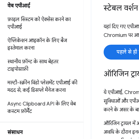
वेब एपीआई
स्टेबल वर्शन 
फ़ाइल सिस्टम को ऐक्सेस करने का
यहां दिए गए एपीआई,
एपीआई
Chromium पर आधारित
ऐप्लिकेशन आइकॉन के लिए बैज
इस्तेमाल करना
पहले से ह
स्थानीय फ़ॉन्ट के साथ बेहतर
टाइपोग्राफ़ी
ऑरिजिन ट्राय
मल्टी-स्क्रीन विंडो प्लेसमेंट एपीआई की
मदद से
,
कई डिसप्ले मैनेज करना
ये एपीआई, Chrom
सुविधाओं और एपीआई
Async Clipboard API के लिए वेब
करने के असर के बार
कस्टम फ़ॉर्मैट
ऑरिजिन ट्रायल में ऑ
अवधि के दौरान इनका
संसाधन