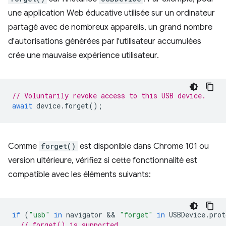
une application Web éducative utilisée sur un ordinateur
partagé avec de nombreux appareils, un grand nombre
d'autorisations générées par l'utilisateur accumulées
crée une mauvaise expérience utilisateur.
// Voluntarily revoke access to this USB device.
await
device
.
forget
();
Comme
forget()
est disponible dans Chrome 101 ou
version ultérieure, vérifiez si cette fonctionnalité est
compatible avec les éléments suivants:
if
(
"usb"
in
navigator
 && 
"forget"
in
USBDevice
.
prot
// forget() is supported.