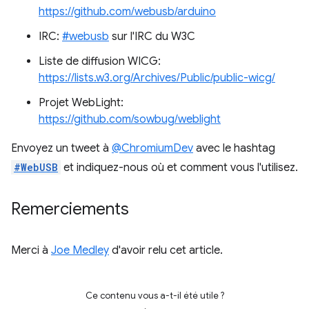
https://github.com/webusb/arduino
IRC:
#webusb
sur l'IRC du W3C
Liste de diffusion WICG:
https://lists.w3.org/Archives/Public/public-wicg/
Projet WebLight:
https://github.com/sowbug/weblight
Envoyez un tweet à
@ChromiumDev
avec le hashtag
#WebUSB
et indiquez-nous où et comment vous l'utilisez.
Remerciements
Merci à
Joe Medley
d'avoir relu cet article.
Ce contenu vous a-t-il été utile ?