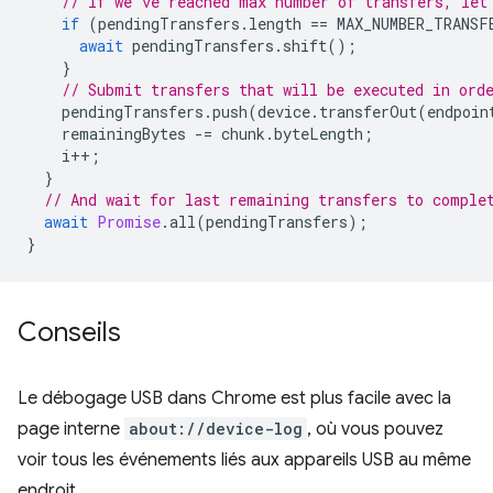
// If we've reached max number of transfers, let
if
(
pendingTransfers
.
length
==
MAX_NUMBER_TRANSF
await
pendingTransfers
.
shift
();
}
// Submit transfers that will be executed in ord
pendingTransfers
.
push
(
device
.
transferOut
(
endpoin
remainingBytes
-=
chunk
.
byteLength
;
i
++
;
}
// And wait for last remaining transfers to comple
await
Promise
.
all
(
pendingTransfers
);
}
Conseils
Le débogage USB dans Chrome est plus facile avec la
page interne
about://device-log
, où vous pouvez
voir tous les événements liés aux appareils USB au même
endroit.