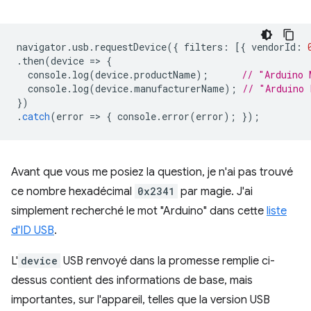
navigator
.
usb
.
requestDevice
({
filters
:
[{
vendorId
:
.
then
(
device
=
>
{
console
.
log
(
device
.
productName
);
// "Arduino 
console
.
log
(
device
.
manufacturerName
);
// "Arduino 
})
.
catch
(
error
=
>
{
console
.
error
(
error
);
});
Avant que vous me posiez la question, je n'ai pas trouvé
ce nombre hexadécimal
0x2341
par magie. J'ai
simplement recherché le mot "Arduino" dans cette
liste
d'ID USB
.
L'
device
USB renvoyé dans la promesse remplie ci-
dessus contient des informations de base, mais
importantes, sur l'appareil, telles que la version USB