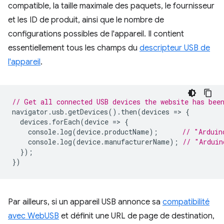
compatible, la taille maximale des paquets, le fournisseur
et les ID de produit, ainsi que le nombre de
configurations possibles de l'appareil. Il contient
essentiellement tous les champs du
descripteur USB de
l'appareil
.
// Get all connected USB devices the website has bee
navigator
.
usb
.
getDevices
().
then
(
devices
=
>
{
devices
.
forEach
(
device
=
>
{
console
.
log
(
device
.
productName
);
// "Arduin
console
.
log
(
device
.
manufacturerName
);
// "Arduin
});
})
Par ailleurs, si un appareil USB annonce sa
compatibilité
avec WebUSB
et définit une URL de page de destination,