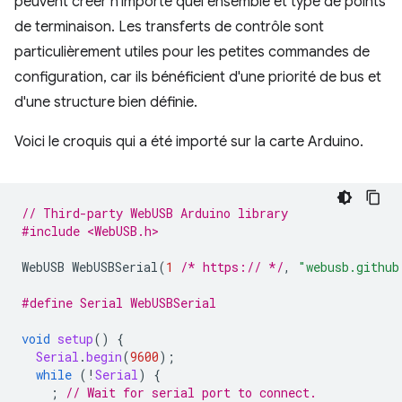
peuvent créer n'importe quel ensemble et type de points
de terminaison. Les transferts de contrôle sont
particulièrement utiles pour les petites commandes de
configuration, car ils bénéficient d'une priorité de bus et
d'une structure bien définie.
Voici le croquis qui a été importé sur la carte Arduino.
// Third-party WebUSB Arduino library
#include <WebUSB.h>
WebUSB
WebUSBSerial
(
1
/* https:// */
,
"webusb.github
#define Serial WebUSBSerial
void
setup
()
{
Serial
.
begin
(
9600
);
while
(
!
Serial
)
{
;
// Wait for serial port to connect.