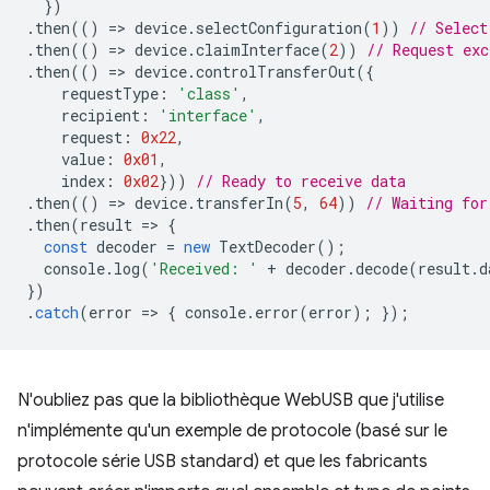
})
.
then
(()
=
>
device
.
selectConfiguration
(
1
))
// Select
.
then
(()
=
>
device
.
claimInterface
(
2
))
// Request exc
.
then
(()
=
>
device
.
controlTransferOut
({
requestType
:
'class'
,
recipient
:
'interface'
,
request
:
0x22
,
value
:
0x01
,
index
:
0x02
}))
// Ready to receive data
.
then
(()
=
>
device
.
transferIn
(
5
,
64
))
// Waiting for
.
then
(
result
=
>
{
const
decoder
=
new
TextDecoder
();
console
.
log
(
'Received: '
+
decoder
.
decode
(
result
.
d
})
.
catch
(
error
=
>
{
console
.
error
(
error
);
});
N'oubliez pas que la bibliothèque WebUSB que j'utilise
n'implémente qu'un exemple de protocole (basé sur le
protocole série USB standard) et que les fabricants