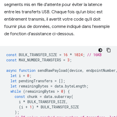
segments mis en file d'attente pour éviter la latence
entre les transferts USB. Chaque fois qu'un bloc est
entièrement transmis, il avertit votre code qu'il doit
fournir plus de données, comme indiqué dans l'exemple
de fonction d'assistance ci-dessous.
const
BULK_TRANSFER_SIZE
=
16
*
1024
;
// 16KB
const
MAX_NUMBER_TRANSFERS
=
3
;
async
function
sendRawPayload
(
device
,
endpointNumber
let
i
=
0
;
let
pendingTransfers
=
[];
let
remainingBytes
=
data
.
byteLength
;
while
(
remainingBytes
 > 
0
)
{
const
chunk
=
data
.
subarray
(
i
*
BULK_TRANSFER_SIZE
,
(
i
+
1
)
*
BULK_TRANSFER_SIZE
);