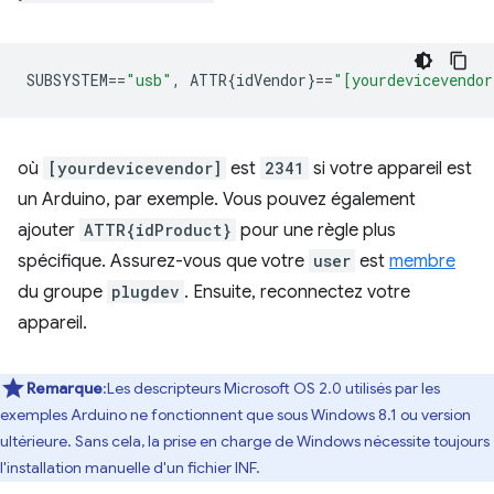
SUBSYSTEM
==
"usb"
,
 ATTR{idVendor}
==
"[yourdevicevendor
où
[yourdevicevendor]
est
2341
si votre appareil est
un Arduino, par exemple. Vous pouvez également
ajouter
ATTR{idProduct}
pour une règle plus
spécifique. Assurez-vous que votre
user
est
membre
du groupe
plugdev
. Ensuite, reconnectez votre
appareil.
Remarque
:Les descripteurs Microsoft OS 2.0 utilisés par les
exemples Arduino ne fonctionnent que sous Windows 8.1 ou version
ultérieure. Sans cela, la prise en charge de Windows nécessite toujours
l'installation manuelle d'un fichier INF.