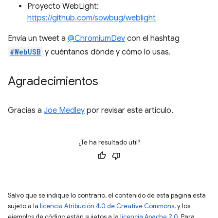
Proyecto WebLight:
https://github.com/sowbug/weblight
Envía un tweet a
@ChromiumDev
con el hashtag
#WebUSB
y cuéntanos dónde y cómo lo usas.
Agradecimientos
Gracias a
Joe Medley
por revisar este artículo.
¿Te ha resultado útil?
Salvo que se indique lo contrario, el contenido de esta página está
sujeto a la
licencia Atribución 4.0 de Creative Commons
, y los
ejemplos de código están sujetos a la
licencia Apache 2.0
. Para