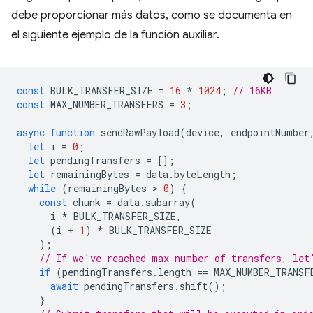
debe proporcionar más datos, como se documenta en
el siguiente ejemplo de la función auxiliar.
const
BULK_TRANSFER_SIZE
=
16
*
1024
;
// 16KB
const
MAX_NUMBER_TRANSFERS
=
3
;
async
function
sendRawPayload
(
device
,
endpointNumber
let
i
=
0
;
let
pendingTransfers
=
[];
let
remainingBytes
=
data
.
byteLength
;
while
(
remainingBytes
 > 
0
)
{
const
chunk
=
data
.
subarray
(
i
*
BULK_TRANSFER_SIZE
,
(
i
+
1
)
*
BULK_TRANSFER_SIZE
);
// If we've reached max number of transfers, let
if
(
pendingTransfers
.
length
==
MAX_NUMBER_TRANSF
await
pendingTransfers
.
shift
();
}