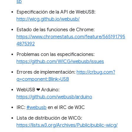
sb
Especificación de la API de WebUSB:
http://wicg.github.io/webusb/
Estado de las funciones de Chrome:
https://www.chromestatus.com/feature/565191795
4875392
Problemas con las especificaciones:
https://github.com/WICG/webusb/issues
Errores de implementación:
http://crbug.com?
q=component:Blink>USB
WebUSB ❤ ️Arduino:
https://github.com/webusb/arduino
IRC:
#webusb
en el IRC de W3C
Lista de distribución de WICG:
https://lists.w3.org/Archives/Public/public-wicg/