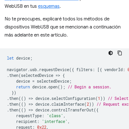
WebUSB en tus
esquemas
.
No te preocupes, explicaré todos los métodos de
dispositivos WebUSB que se mencionan a continuación
más adelante en este artículo.
let
device
;
navigator
.
usb
.
requestDevice
({
filters
:
[{
vendorId
:
.
then
(
selectedDevice
=
>
{
device
=
selectedDevice
;
return
device
.
open
();
// Begin a session.
})
.
then
(()
=
>
device
.
selectConfiguration
(
1
))
// Select
.
then
(()
=
>
device
.
claimInterface
(
2
))
// Request exc
.
then
(()
=
>
device
.
controlTransferOut
({
requestType
:
'class'
,
recipient
:
'interface'
,
request
:
0x22
,