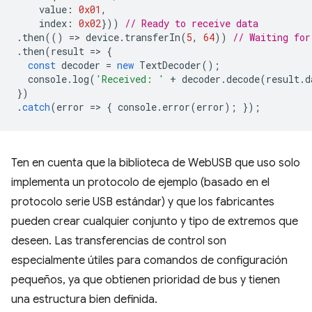
value
:
0x01
,
index
:
0x02
}))
// Ready to receive data
.
then
(()
=
>
device
.
transferIn
(
5
,
64
))
// Waiting for
.
then
(
result
=
>
{
const
decoder
=
new
TextDecoder
();
console
.
log
(
'Received: '
+
decoder
.
decode
(
result
.
d
})
.
catch
(
error
=
>
{
console
.
error
(
error
);
});
Ten en cuenta que la biblioteca de WebUSB que uso solo
implementa un protocolo de ejemplo (basado en el
protocolo serie USB estándar) y que los fabricantes
pueden crear cualquier conjunto y tipo de extremos que
deseen. Las transferencias de control son
especialmente útiles para comandos de configuración
pequeños, ya que obtienen prioridad de bus y tienen
una estructura bien definida.