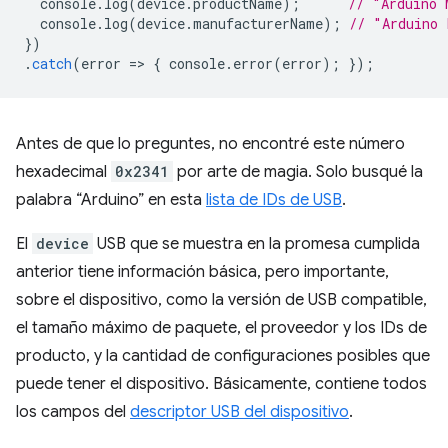
console
.
log
(
device
.
productName
);
// "Arduino 
console
.
log
(
device
.
manufacturerName
);
// "Arduino 
})
.
catch
(
error
=
>
{
console
.
error
(
error
);
});
Antes de que lo preguntes, no encontré este número
hexadecimal
0x2341
por arte de magia. Solo busqué la
palabra “Arduino” en esta
lista de IDs de USB
.
El
device
USB que se muestra en la promesa cumplida
anterior tiene información básica, pero importante,
sobre el dispositivo, como la versión de USB compatible,
el tamaño máximo de paquete, el proveedor y los IDs de
producto, y la cantidad de configuraciones posibles que
puede tener el dispositivo. Básicamente, contiene todos
los campos del
descriptor USB del dispositivo
.