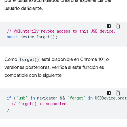
por el usuario acumulados crea una experiencia del
usuario deficiente.
// Voluntarily revoke access to this USB device.
await
device
.
forget
();
Como
forget()
está disponible en Chrome 101 o
versiones posteriores, verifica si esta función es
compatible con lo siguiente:
if
(
"usb"
in
navigator
 && 
"forget"
in
USBDevice
.
prot
// forget() is supported.
}