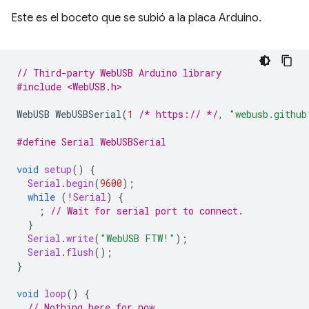
Este es el boceto que se subió a la placa Arduino.
// Third-party WebUSB Arduino library
#include <WebUSB.h>
WebUSB
WebUSBSerial
(
1
/* https:// */
,
"webusb.github
#define Serial WebUSBSerial
void
setup
()
{
Serial
.
begin
(
9600
);
while
(
!
Serial
)
{
;
// Wait for serial port to connect.
}
Serial
.
write
(
"WebUSB FTW!"
);
Serial
.
flush
();
}
void
loop
()
{
// Nothing here for now.