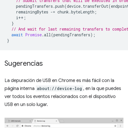
// Submit transfers that will be executed in ord
pendingTransfers
.
push
(
device
.
transferOut
(
endpoin
remainingBytes
-=
chunk
.
byteLength
;
i
++
;
}
// And wait for last remaining transfers to comple
await
Promise
.
all
(
pendingTransfers
);
}
Sugerencias
La depuración de USB en Chrome es más fácil con la
página interna
about://device-log
, en la que puedes
ver todos los eventos relacionados con el dispositivo
USB en un solo lugar.