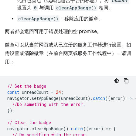
纯白色圆点（或其他适合平台的标志）。将
number
设置为
0
与调用
clearAppBadge()
相同。
clearAppBadge()
：移除应用的徽章。
两者都会返回可用于错误处理的空 promise。
徽章可以从当前网页或从已注册的服务工作器进行设置。如
需设置或清除徽章（在前台网页或服务工作线程中），请调
用：
// Set the badge
const
unreadCount
=
24
;
navigator
.
setAppBadge
(
unreadCount
).
catch
((
error
)
=
>
//Do something with the error.
});
// Clear the badge
navigator
.
clearAppBadge
().
catch
((
error
)
=
>
{
// Do something with the error.