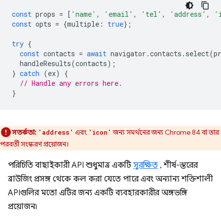
const
props
=
[
'name'
,
'email'
,
'tel'
,
'address'
,
'
const
opts
=
{
multiple
:
true
};
try
{
const
contacts
=
await
navigator
.
contacts
.
select
(
p
handleResults
(
contacts
);
}
catch
(
ex
)
{
// Handle any errors here.
}
সতর্কতা:
এবং
জন্য সমর্থনের জন্য Chrome 84 বা তার
'address'
'icon'
পরবর্তী সংস্করণ প্রয়োজন।
পরিচিতি বাছাইকারী API শুধুমাত্র একটি
সুরক্ষিত
, শীর্ষ-স্তরের
ব্রাউজিং প্রসঙ্গ থেকে কল করা যেতে পারে এবং অন্যান্য শক্তিশালী
APIগুলির মতো এটির জন্য একটি ব্যবহারকারীর অঙ্গভঙ্গি
প্রয়োজন৷