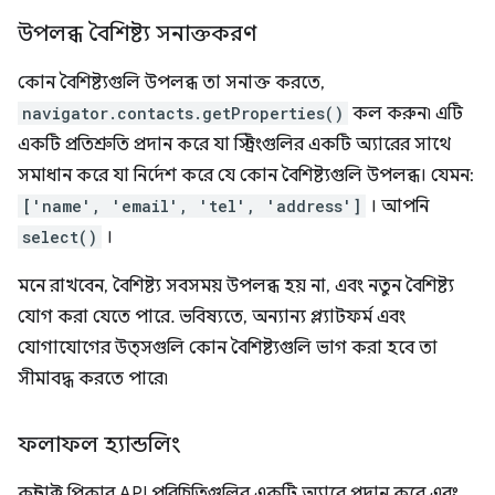
উপলব্ধ বৈশিষ্ট্য সনাক্তকরণ
কোন বৈশিষ্ট্যগুলি উপলব্ধ তা সনাক্ত করতে,
navigator.contacts.getProperties()
কল করুন৷ এটি
একটি প্রতিশ্রুতি প্রদান করে যা স্ট্রিংগুলির একটি অ্যারের সাথে
সমাধান করে যা নির্দেশ করে যে কোন বৈশিষ্ট্যগুলি উপলব্ধ। যেমন:
['name', 'email', 'tel', 'address']
। আপনি
select()
।
মনে রাখবেন, বৈশিষ্ট্য সবসময় উপলব্ধ হয় না, এবং নতুন বৈশিষ্ট্য
যোগ করা যেতে পারে. ভবিষ্যতে, অন্যান্য প্ল্যাটফর্ম এবং
যোগাযোগের উত্সগুলি কোন বৈশিষ্ট্যগুলি ভাগ করা হবে তা
সীমাবদ্ধ করতে পারে৷
ফলাফল হ্যান্ডলিং
কন্টাক্ট পিকার API পরিচিতিগুলির একটি অ্যারে প্রদান করে এবং