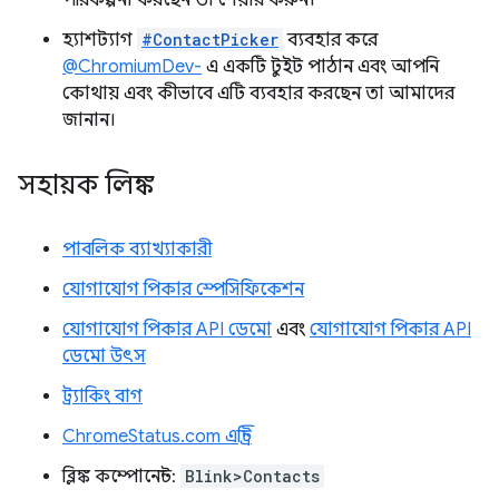
পরিকল্পনা করছেন তা শেয়ার করুন।
হ্যাশট্যাগ
#ContactPicker
ব্যবহার করে
@ChromiumDev-
এ একটি টুইট পাঠান এবং আপনি
কোথায় এবং কীভাবে এটি ব্যবহার করছেন তা আমাদের
জানান।
সহায়ক লিঙ্ক
পাবলিক ব্যাখ্যাকারী
যোগাযোগ পিকার স্পেসিফিকেশন
যোগাযোগ পিকার API ডেমো
এবং
যোগাযোগ পিকার API
ডেমো উৎস
ট্র্যাকিং বাগ
ChromeStatus.com এন্ট্রি
ব্লিঙ্ক কম্পোনেন্ট:
Blink>Contacts