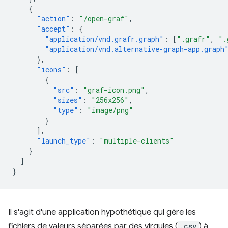
{
"action"
:
"/open-graf"
,
"accept"
:
{
"application/vnd.grafr.graph"
:
[
".grafr"
,
".
"application/vnd.alternative-graph-app.graph
},
"icons"
:
[
{
"src"
:
"graf-icon.png"
,
"sizes"
:
"256x256"
,
"type"
:
"image/png"
}
],
"launch_type"
:
"multiple-clients"
}
]
}
Il s'agit d'une application hypothétique qui gère les
fichiers de valeurs séparées par des virgules (
.csv
) à