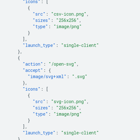
"icons"
:
[
{
"src"
:
"csv-icon.png"
,
"sizes"
:
"256x256"
,
"type"
:
"image/png"
}
],
"launch_type"
:
"single-client"
},
{
"action"
:
"/open-svg"
,
"accept"
:
{
"image/svg+xml"
:
".svg"
},
"icons"
:
[
{
"src"
:
"svg-icon.png"
,
"sizes"
:
"256x256"
,
"type"
:
"image/png"
}
],
"launch_type"
:
"single-client"
},