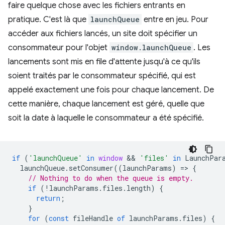
faire quelque chose avec les fichiers entrants en
pratique. C'est là que
launchQueue
entre en jeu. Pour
accéder aux fichiers lancés, un site doit spécifier un
consommateur pour l'objet
window.launchQueue
. Les
lancements sont mis en file d'attente jusqu'à ce qu'ils
soient traités par le consommateur spécifié, qui est
appelé exactement une fois pour chaque lancement. De
cette manière, chaque lancement est géré, quelle que
soit la date à laquelle le consommateur a été spécifié.
if
(
'launchQueue'
in
window
 && 
'files'
in
LaunchPar
launchQueue
.
setConsumer
((
launchParams
)
=
>
{
// Nothing to do when the queue is empty.
if
(
!
launchParams
.
files
.
length
)
{
return
;
}
for
(
const
fileHandle
of
launchParams
.
files
)
{