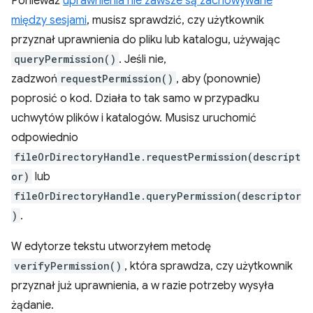
Ponieważ
uprawnienia nie zawsze są zachowywane
między sesjami
, musisz sprawdzić, czy użytkownik
przyznał uprawnienia do pliku lub katalogu, używając
queryPermission()
. Jeśli nie,
zadzwoń
requestPermission()
, aby (ponownie)
poprosić o kod. Działa to tak samo w przypadku
uchwytów plików i katalogów. Musisz uruchomić
odpowiednio
fileOrDirectoryHandle.requestPermission(descript
or)
lub
fileOrDirectoryHandle.queryPermission(descriptor
)
.
W edytorze tekstu utworzyłem metodę
verifyPermission()
, która sprawdza, czy użytkownik
przyznał już uprawnienia, a w razie potrzeby wysyła
żądanie.