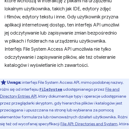
które wchodzą w interakcję z plikami na urządzeniu
lokalnym użytkownika, takich jak IDE, edytory zdjęć
i filmów, edytory tekstu i inne. Gdy użytkownik przyzna
aplikacji internetowej dostęp, ten interfejs API umożliwi
jej odczytywanie lub zapisywanie zmian bezpośrednio
w plikach i folderach na urządzeniu użytkownika.
Interfejs File System Access API umożliwia nie tylko
odczytywanie i zapisywanie plików, ale też otwieranie
katalogów i wyświetlanie ich zawartości.
Uwaga:
interfejs File System Access API, mimo podobnej nazwy,
różni się od interfejsu
udostępnianego przez
File and
FileSystem
Directory Entries API
, który dokumentuje typy i operacje udostępniane
przez przeglądarki skryptom, gdy hierarchia plików i katalogów jest
przeciągana i upuszczana na stronę lub wybierana za pomocą
elementów formularza lub równoważnych działań użytkownika. Różni
się też od wycofanej specyfikacji
File API: Directories and System
, która