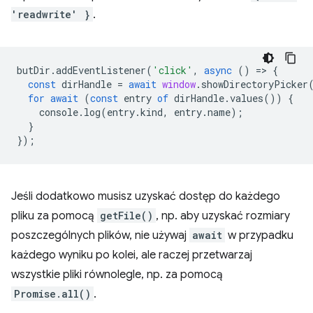
'readwrite' }
.
butDir
.
addEventListener
(
'click'
,
async
()
=
>
{
const
dirHandle
=
await
window
.
showDirectoryPicker
for
await
(
const
entry
of
dirHandle
.
values
())
{
console
.
log
(
entry
.
kind
,
entry
.
name
);
}
});
Jeśli dodatkowo musisz uzyskać dostęp do każdego
pliku za pomocą
getFile()
, np. aby uzyskać rozmiary
poszczególnych plików, nie używaj
await
w przypadku
każdego wyniku po kolei, ale raczej przetwarzaj
wszystkie pliki równolegle, np. za pomocą
Promise.all()
.