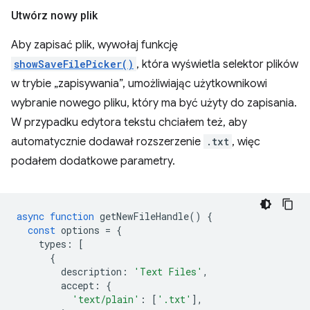
Utwórz nowy plik
Aby zapisać plik, wywołaj funkcję
showSaveFilePicker()
, która wyświetla selektor plików
w trybie „zapisywania”, umożliwiając użytkownikowi
wybranie nowego pliku, który ma być użyty do zapisania.
W przypadku edytora tekstu chciałem też, aby
automatycznie dodawał rozszerzenie
.txt
, więc
podałem dodatkowe parametry.
async
function
getNewFileHandle
()
{
const
options
=
{
types
:
[
{
description
:
'Text Files'
,
accept
:
{
'text/plain'
:
[
'.txt'
],