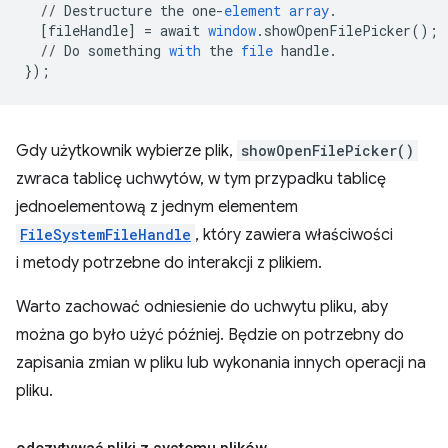
//
Destructure
the
one
-
element
array
.
[
fileHandle
]
=
await
window
.
showOpenFilePicker
();
//
Do
something
with
the
file
handle
.
}
);
Gdy użytkownik wybierze plik,
showOpenFilePicker()
zwraca tablicę uchwytów, w tym przypadku tablicę
jednoelementową z jednym elementem
FileSystemFileHandle
, który zawiera właściwości
i metody potrzebne do interakcji z plikiem.
Warto zachować odniesienie do uchwytu pliku, aby
można go było użyć później. Będzie on potrzebny do
zapisania zmian w pliku lub wykonania innych operacji na
pliku.