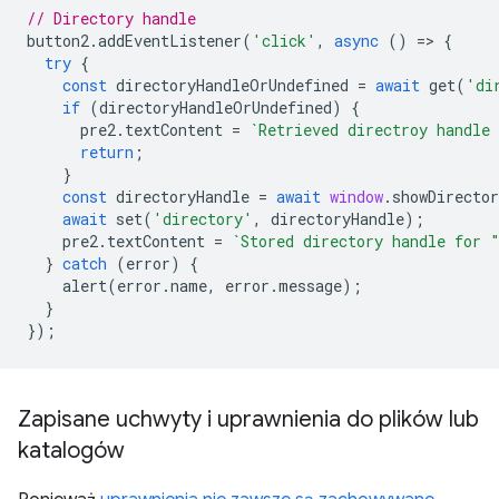
// Directory handle
button2
.
addEventListener
(
'click'
,
async
()
=
>
{
try
{
const
directoryHandleOrUndefined
=
await
get
(
'di
if
(
directoryHandleOrUndefined
)
{
pre2
.
textContent
=
`Retrieved directroy handle
return
;
}
const
directoryHandle
=
await
window
.
showDirecto
await
set
(
'directory'
,
directoryHandle
);
pre2
.
textContent
=
`Stored directory handle for 
}
catch
(
error
)
{
alert
(
error
.
name
,
error
.
message
);
}
});
Zapisane uchwyty i uprawnienia do plików lub
katalogów