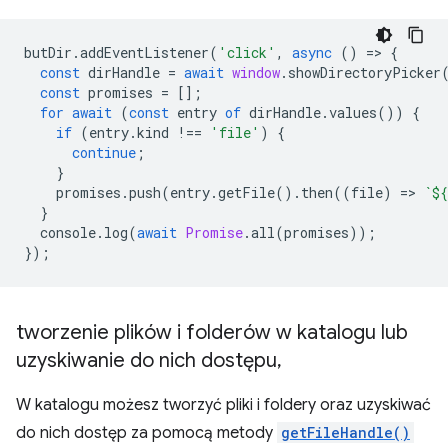
butDir
.
addEventListener
(
'click'
,
async
()
=
>
{
const
dirHandle
=
await
window
.
showDirectoryPicker
const
promises
=
[];
for
await
(
const
entry
of
dirHandle
.
values
())
{
if
(
entry
.
kind
!==
'file'
)
{
continue
;
}
promises
.
push
(
entry
.
getFile
().
then
((
file
)
=
>
`
${
}
console
.
log
(
await
Promise
.
all
(
promises
));
});
tworzenie plików i folderów w katalogu lub
uzyskiwanie do nich dostępu
,
W katalogu możesz tworzyć pliki i foldery oraz uzyskiwać
do nich dostęp za pomocą metody
getFileHandle()