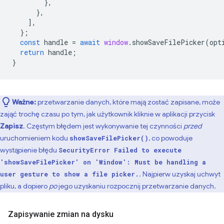
},
},
],
};
const
handle
=
await
window
.
showSaveFilePicker
(
opt
return
handle
;
}
Ważne:
przetwarzanie danych, które mają zostać zapisane, może
zająć trochę czasu po tym, jak użytkownik kliknie w aplikacji przycisk
Zapisz
. Częstym błędem jest wykonywanie tej czynności
przed
uruchomieniem kodu
, co powoduje
showSaveFilePicker()
wystąpienie błędu
SecurityError Failed to execute
'showSaveFilePicker' on 'Window': Must be handling a
. Najpierw uzyskaj uchwyt
user gesture to show a file picker.
pliku, a dopiero
po
jego uzyskaniu rozpocznij przetwarzanie danych.
Zapisywanie zmian na dysku