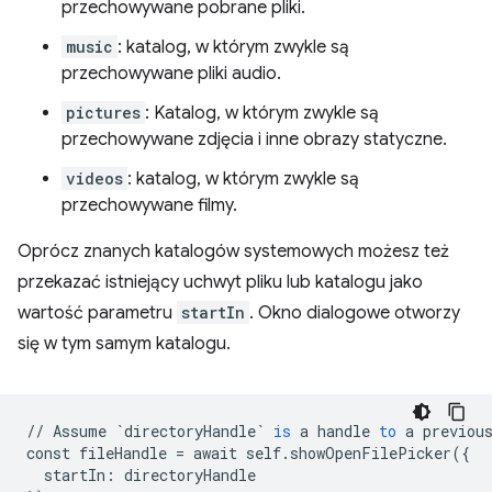
przechowywane pobrane pliki.
music
: katalog, w którym zwykle są
przechowywane pliki audio.
pictures
: Katalog, w którym zwykle są
przechowywane zdjęcia i inne obrazy statyczne.
videos
: katalog, w którym zwykle są
przechowywane filmy.
Oprócz znanych katalogów systemowych możesz też
przekazać istniejący uchwyt pliku lub katalogu jako
wartość parametru
startIn
. Okno dialogowe otworzy
się w tym samym katalogu.
//
Assume
`directoryHandle`
is
a
handle
to
a
previou
const
fileHandle
=
await
self
.
showOpenFilePicker
(
{
startIn
:
directoryHandle