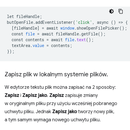
let
fileHandle
;
butOpenFile
.
addEventListener
(
'click'
,
async
()
=
>
{
[
fileHandle
]
=
await
window
.
showOpenFilePicker
();
const
file
=
await
fileHandle
.
getFile
();
const
contents
=
await
file
.
text
();
textArea
.
value
=
contents
;
}
);
Zapisz plik w lokalnym systemie plików
.
W edytorze tekstu plik można zapisać na 2 sposoby:
Zapisz
i
Zapisz jako
.
Zapisz
zapisuje zmiany
w oryginalnym pliku przy użyciu wcześniej pobranego
uchwytu pliku. Jednak
Zapisz jako
tworzy nowy plik,
a tym samym wymaga nowego uchwytu pliku.