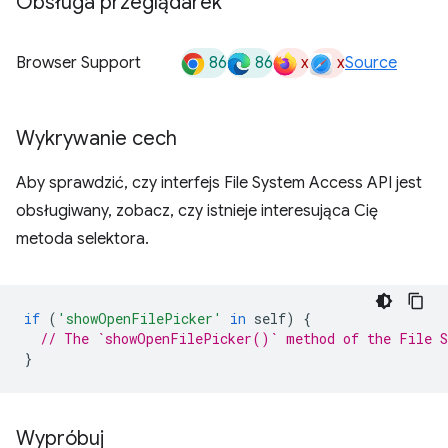
Obsługa przeglądarek
86
86
x
x
Browser Support
Source
Wykrywanie cech
Aby sprawdzić, czy interfejs File System Access API jest
obsługiwany, zobacz, czy istnieje interesująca Cię
metoda selektora.
if
(
'showOpenFilePicker'
in
self
)
{
// The `showOpenFilePicker()` method of the File S
}
Wypróbuj