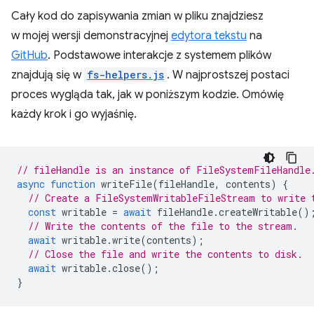
Cały kod do zapisywania zmian w pliku znajdziesz
w mojej wersji demonstracyjnej
edytora tekstu
na
GitHub
. Podstawowe interakcje z systemem plików
znajdują się w
fs-helpers.js
. W najprostszej postaci
proces wygląda tak, jak w poniższym kodzie. Omówię
każdy krok i go wyjaśnię.
// fileHandle is an instance of FileSystemFileHandle
async
function
writeFile
(
fileHandle
,
contents
)
{
// Create a FileSystemWritableFileStream to write 
const
writable
=
await
fileHandle
.
createWritable
()
// Write the contents of the file to the stream.
await
writable
.
write
(
contents
);
// Close the file and write the contents to disk.
await
writable
.
close
();
}