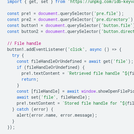
import
{
get
,
set
}
from
'https://unpkg.com/idb-keyv
const
pre1
=
document
.
querySelector
(
'pre.file'
);
const
pre2
=
document
.
querySelector
(
'pre.directory'
)
const
button1
=
document
.
querySelector
(
'button.file'
const
button2
=
document
.
querySelector
(
'button.direc
// File handle
button1
.
addEventListener
(
'click'
,
async
()
=
>
{
try
{
const
fileHandleOrUndefined
=
await
get
(
'file'
);
if
(
fileHandleOrUndefined
)
{
pre1
.
textContent
=
`Retrieved file handle "
${
f
return
;
}
const
[
fileHandle
]
=
await
window
.
showOpenFilePi
await
set
(
'file'
,
fileHandle
);
pre1
.
textContent
=
`Stored file handle for "
${
fi
}
catch
(
error
)
{
alert
(
error
.
name
,
error
.
message
);
}
});