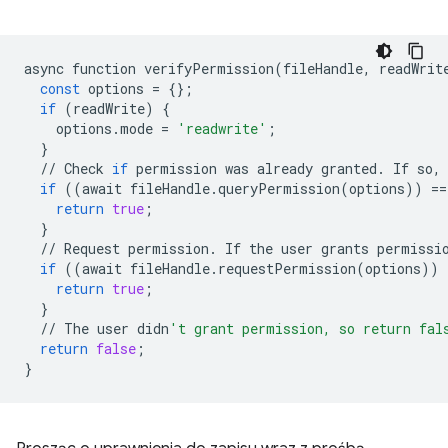
async
function
verifyPermission
(
fileHandle
,
readWrit
const
options
=
{};
if
(
readWrite
)
{
options
.
mode
=
'readwrite'
;
}
//
Check
if
permission
was
already
granted
.
If
so
,
if
((
await
fileHandle
.
queryPermission
(
options
))
==
return
true
;
}
//
Request
permission
.
If
the
user
grants
permissi
if
((
await
fileHandle
.
requestPermission
(
options
))
return
true
;
}
//
The
user
didn
't grant permission, so return fal
return
false
;
}