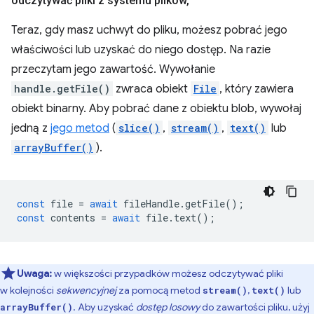
odczytywać pliki z systemu plików
,
Teraz, gdy masz uchwyt do pliku, możesz pobrać jego
właściwości lub uzyskać do niego dostęp. Na razie
przeczytam jego zawartość. Wywołanie
handle.getFile()
zwraca obiekt
File
, który zawiera
obiekt binarny. Aby pobrać dane z obiektu blob, wywołaj
jedną z
jego metod
(
slice()
,
stream()
,
text()
lub
arrayBuffer()
).
const
file
=
await
fileHandle
.
getFile
();
const
contents
=
await
file
.
text
();
Uwaga:
w większości przypadków możesz odczytywać pliki
w kolejności
sekwencyjnej
za pomocą metod
,
lub
stream()
text()
. Aby uzyskać
dostęp losowy
do zawartości pliku, użyj
arrayBuffer()