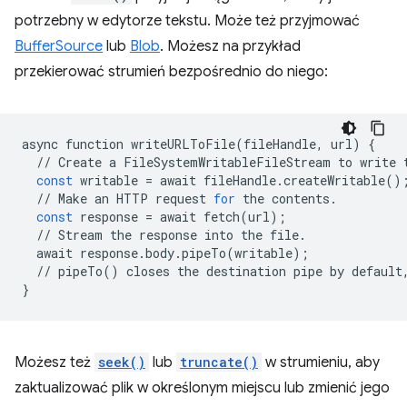
potrzebny w edytorze tekstu. Może też przyjmować
BufferSource
lub
Blob
. Możesz na przykład
przekierować strumień bezpośrednio do niego:
async
function
writeURLToFile
(
fileHandle
,
url
)
{
//
Create
a
FileSystemWritableFileStream
to
write
const
writable
=
await
fileHandle
.
createWritable
()
//
Make
an
HTTP
request
for
the
contents
.
const
response
=
await
fetch
(
url
);
//
Stream
the
response
into
the
file
.
await
response
.
body
.
pipeTo
(
writable
);
//
pipeTo
()
closes
the
destination
pipe
by
default
}
Możesz też
seek()
lub
truncate()
w strumieniu, aby
zaktualizować plik w określonym miejscu lub zmienić jego