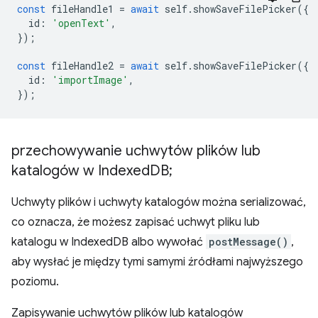
const
fileHandle1
=
await
self
.
showSaveFilePicker
({
id
:
'openText'
,
});
const
fileHandle2
=
await
self
.
showSaveFilePicker
({
id
:
'importImage'
,
});
przechowywanie uchwytów plików lub
katalogów w Indexed
DB;
Uchwyty plików i uchwyty katalogów można serializować,
co oznacza, że możesz zapisać uchwyt pliku lub
katalogu w IndexedDB albo wywołać
postMessage()
,
aby wysłać je między tymi samymi źródłami najwyższego
poziomu.
Zapisywanie uchwytów plików lub katalogów