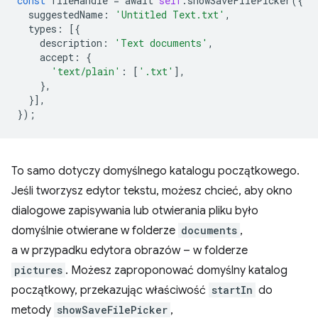
const
fileHandle
=
await
self
.
showSaveFilePicker
({
suggestedName
:
'Untitled Text.txt'
,
types
:
[{
description
:
'Text documents'
,
accept
:
{
'text/plain'
:
[
'.txt'
],
},
}],
});
To samo dotyczy domyślnego katalogu początkowego.
Jeśli tworzysz edytor tekstu, możesz chcieć, aby okno
dialogowe zapisywania lub otwierania pliku było
domyślnie otwierane w folderze
documents
,
a w przypadku edytora obrazów – w folderze
pictures
. Możesz zaproponować domyślny katalog
początkowy, przekazując właściwość
startIn
do
metody
showSaveFilePicker
,