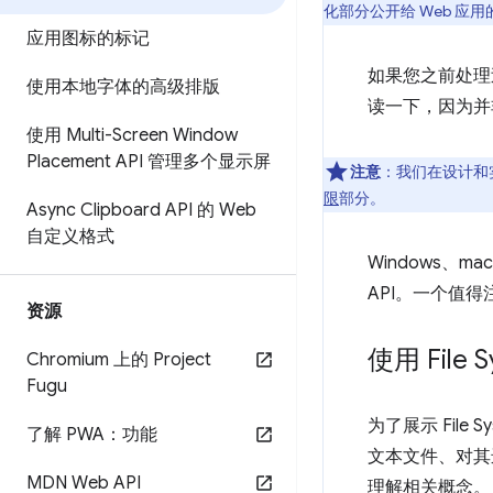
化部分公开给 Web 应
应用图标的标记
如果您之前处理
使用本地字体的高级排版
读一下，因为并
使用 Multi-Screen Window
Placement API 管理多个显示屏
注意
：我们在设计和
限
部分。
Async Clipboard API 的 Web
自定义格式
Windows、ma
API。一个值得
资源
使用 File S
Chromium 上的 Project
Fugu
为了展示 File
了解 PWA：功能
文本文件、对其
MDN Web API
理解相关概念。