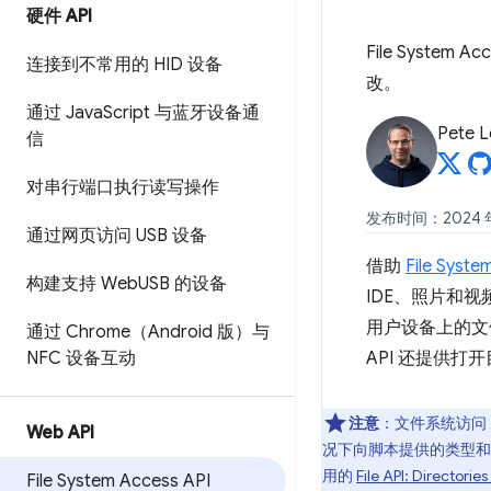
硬件 API
File Syst
连接到不常用的 HID 设备
改。
通过 Java
Script 与蓝牙设备通
Pete 
信
对串行端口执行读写操作
发布时间：2024 年 
通过网页访问 USB 设备
借助
File Syste
构建支持 Web
USB 的设备
IDE、照片和视
用户设备上的文件
通过 Chrome（Android 版）与
NFC 设备互动
API 还提供
注意
：文件系统访问 
Web API
况下向脚本提供的类型和
用的
File API: Directori
File System Access API