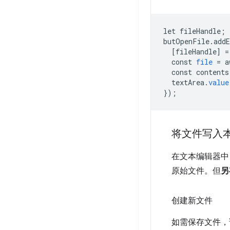
let
fileHandle
;
butOpenFile
.
add
[
fileHandle
]
=
const
file
=
a
const
contents
textArea
.
value
}
);
将文件写入
在文本编辑器中
原始文件。但
另
创建新文件
如需保存文件