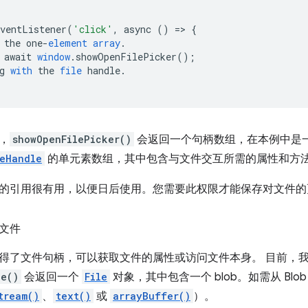
EventListener
(
'click'
,
async
()
=
>
{
the
one
-
element
array
.
await
window
.
showOpenFilePicker
();
g
with
the
file
handle
.
，
showOpenFilePicker()
会返回一个句柄数组，在本例中是
leHandle
的单元素数组，其中包含与文件交互所需的属性和方
的引用很有用，以便日后使用。您需要此权限才能保存对文件的
文件
得了文件句柄，可以获取文件的属性或访问文件本身。 目前，
le()
会返回一个
File
对象，其中包含一个 blob。如需从 Blo
tream()
、
text()
或
arrayBuffer()
）。