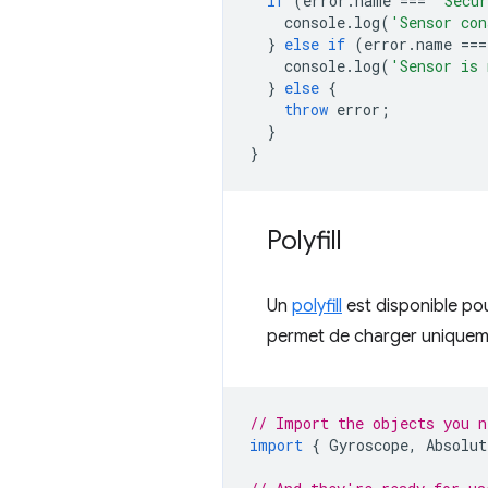
if
(
error
.
name
===
'Secur
console
.
log
(
'Sensor con
}
else
if
(
error
.
name
===
console
.
log
(
'Sensor is 
}
else
{
throw
error
;
}
}
Polyfill
Un
polyfill
est disponible pou
permet de charger uniquem
// Import the objects you n
import
{
Gyroscope
,
Absolut