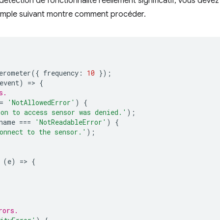
 détection de fonctionnalité réellement significatif, vous dev
xemple suivant montre comment procéder.
erometer
({
frequency
:
10
});
event
)
=
>
{
s.
=
'NotAllowedError'
)
{
on to access sensor was denied.'
);
name
===
'NotReadableError'
)
{
onnect to the sensor.'
);
(
e
)
=
>
{
rors.