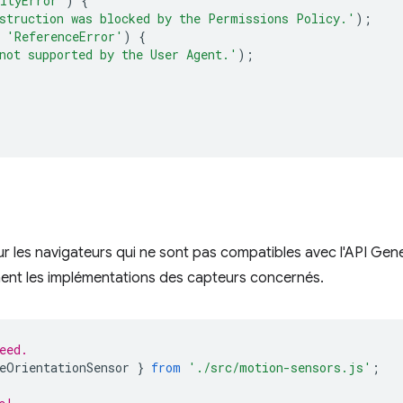
ityError'
)
{
struction was blocked by the Permissions Policy.'
);
'ReferenceError'
)
{
not supported by the User Agent.'
);
r les navigateurs qui ne sont pas compatibles avec l'API Gener
ent les implémentations des capteurs concernés.
eed.
eOrientationSensor
}
from
'./src/motion-sensors.js'
;