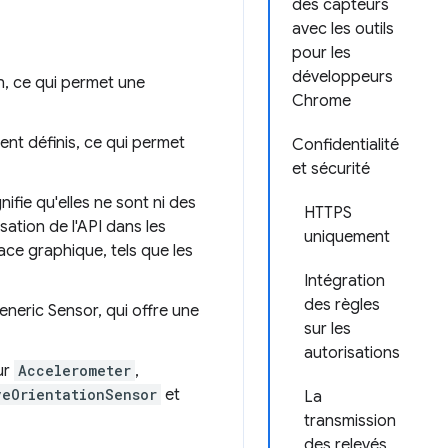
des capteurs
avec les outils
pour les
développeurs
n, ce qui permet une
Chrome
nt définis, ce qui permet
Confidentialité
et sécurité
ifie qu'elles ne sont ni des
HTTPS
isation de l'API dans les
uniquement
ce graphique, tels que les
Intégration
des règles
Generic Sensor, qui offre une
sur les
autorisations
ur
Accelerometer
,
veOrientationSensor
et
La
transmission
des relevés