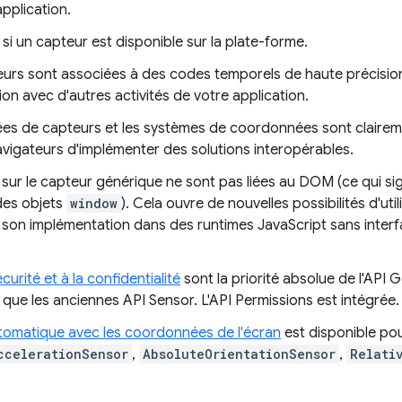
pplication.
i un capteur est disponible sur la plate-forme.
eurs sont associées à des codes temporels de haute précisio
ion avec d'autres activités de votre application.
s de capteurs et les systèmes de coordonnées sont claireme
avigateurs d'implémenter des solutions interopérables.
sur le capteur générique ne sont pas liées au DOM (ce qui sign
des objets
window
). Cela ouvre de nouvelles possibilités d'util
 son implémentation dans des runtimes JavaScript sans interfa
curité et à la confidentialité
sont la priorité absolue de l'API 
e que les anciennes API Sensor. L'API Permissions est intégrée.
tomatique avec les coordonnées de l'écran
est disponible po
ccelerationSensor
,
AbsoluteOrientationSensor
,
Relati