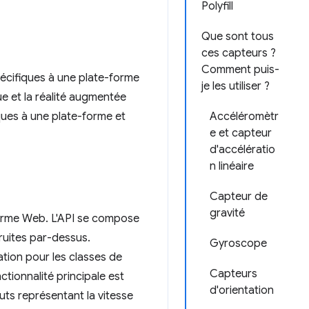
Polyfill
Que sont tous
ces capteurs ?
Comment puis-
écifiques à une plate-forme
je les utiliser ?
que et la réalité augmentée
iques à une plate-forme et
Accéléromètr
e et capteur
d'accélératio
n linéaire
Capteur de
gravité
forme Web. L'API se compose
ruites par-dessus.
Gyroscope
cation pour les classes de
Capteurs
nctionnalité principale est
d'orientation
uts représentant la vitesse