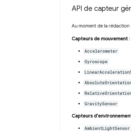
API de capteur gé
Au moment de la rédaction d
Capteurs de mouvement
:
Accelerometer
Gyroscope
LinearAcceleration
AbsoluteOrientatio
RelativeOrientatio
GravitySensor
Capteurs d'environnemen
AmbientLightSensor