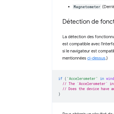
Magnetometer
(Derriè
Détection de fonct
La détection des fonctionnal
est compatible avec l'inter
si le navigateur est compat
mentionnées
ci-dessus
.)
if
(
'Accelerometer'
in
win
// The `Accelerometer` in
// Does the device have a
}