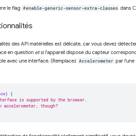
re le flag
#enable-generic-sensor-extra-classes
dans C
ionnalités
ités des API matérielles est délicate, car vous devez détecter 
face en question
et
si l'appareil dispose du capteur correspondan
ible avec une interface. (Remplacez
Accelerometer
par l'une
dow
)
{
terface is supported by the browser.
n accelerometer, though?