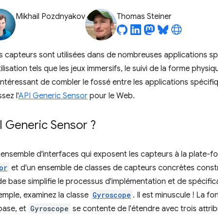
Mikhail Pozdnyakov
Thomas Steiner
s capteurs sont utilisées dans de nombreuses applications sp
lisation tels que les jeux immersifs, le suivi de la forme physi
as intéressant de combler le fossé entre les applications spécif
sez l'
API Generic Sensor
pour le Web.
I Generic Sensor ?
 ensemble d'interfaces qui exposent les capteurs à la plate-
or
et d'un ensemble de classes de capteurs concrètes const
e de base simplifie le processus d'implémentation et de spécifi
emple, examinez la classe
Gyroscope
. Il est minuscule ! La fo
 base, et
Gyroscope
se contente de l'étendre avec trois attrib