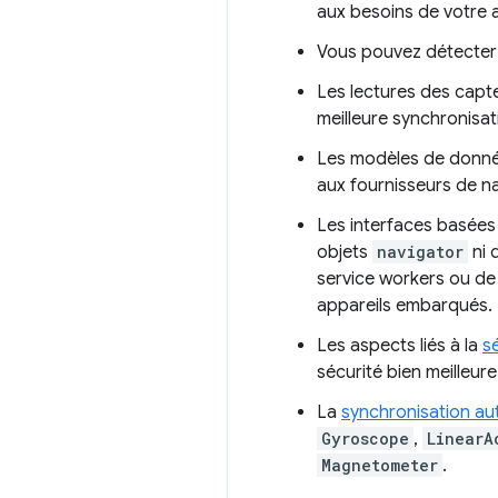
aux besoins de votre a
Vous pouvez détecter s
Les lectures des capt
meilleure synchronisat
Les modèles de donnée
aux fournisseurs de n
Les interfaces basées 
objets
navigator
ni 
service workers ou de
appareils embarqués.
Les aspects liés à la
sé
sécurité bien meilleur
La
synchronisation au
Gyroscope
,
LinearA
Magnetometer
.