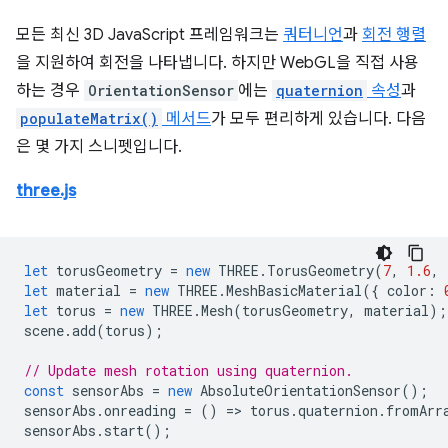
모든 최신 3D JavaScript 프레임워크는
쿼터니언
과
회전 행렬
을 지원하여 회전을 나타냅니다. 하지만 WebGL을 직접 사용
하는 경우
OrientationSensor
에는
quaternion
속성
과
populateMatrix()
메서드
가 모두 편리하게 있습니다. 다음
은 몇 가지 스니펫입니다.
three.js
let
torusGeometry
=
new
THREE
.
TorusGeometry
(
7
,
1.6
,
let
material
=
new
THREE
.
MeshBasicMaterial
({
color
:
let
torus
=
new
THREE
.
Mesh
(
torusGeometry
,
material
);
scene
.
add
(
torus
);
// Update mesh rotation using quaternion.
const
sensorAbs
=
new
AbsoluteOrientationSensor
();
sensorAbs
.
onreading
=
()
=
>
torus
.
quaternion
.
fromArr
sensorAbs
.
start
();