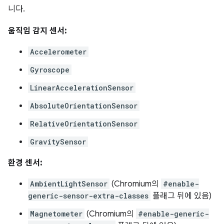
니다.
움직임 감지 센서:
Accelerometer
Gyroscope
LinearAccelerationSensor
AbsoluteOrientationSensor
RelativeOrientationSensor
GravitySensor
환경 센서:
AmbientLightSensor
(Chromium의
#enable-
generic-sensor-extra-classes
플래그 뒤에 있음)
Magnetometer
(Chromium의
#enable-generic-