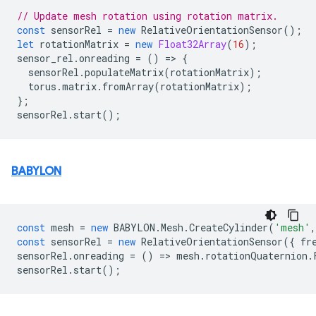
// Update mesh rotation using rotation matrix.
const
sensorRel
=
new
RelativeOrientationSensor
();
let
rotationMatrix
=
new
Float32Array
(
16
);
sensor_rel
.
onreading
=
()
=
>
{
sensorRel
.
populateMatrix
(
rotationMatrix
);
torus
.
matrix
.
fromArray
(
rotationMatrix
);
};
sensorRel
.
start
();
BABYLON
const
mesh
=
new
BABYLON
.
Mesh
.
CreateCylinder
(
'mesh'
,
const
sensorRel
=
new
RelativeOrientationSensor
({
fr
sensorRel
.
onreading
=
()
=
>
mesh
.
rotationQuaternion
.
sensorRel
.
start
();