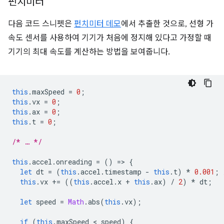
펀치미터
다음 코드 스니펫은
펀치미터 데모
에서 추출한 것으로, 선형 가
속도 센서를 사용하여 기기가 처음에 정지해 있다고 가정할 때
기기의 최대 속도를 계산하는 방법을 보여줍니다.
this
.
maxSpeed
=
0
;
this
.
vx
=
0
;
this
.
ax
=
0
;
this
.
t
=
0
;
/* … */
this
.
accel
.
onreading
=
()
=
>
{
let
dt
=
(
this
.
accel
.
timestamp
-
this
.
t
)
*
0.001
;
this
.
vx
+=
((
this
.
accel
.
x
+
this
.
ax
)
/
2
)
*
dt
;
let
speed
=
Math
.
abs
(
this
.
vx
);
if
(
this
.
maxSpeed
 < 
speed
)
{