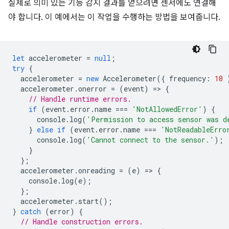
실제로 의미 있는 기능 감지 결과를 얻으려면 센서에도 연결해
야 합니다. 이 예에서는 이 작업을 수행하는 방법을 보여줍니다.
let
accelerometer
=
null
;
try
{
accelerometer
=
new
Accelerometer
({
frequency
:
10
accelerometer
.
onerror
=
(
event
)
=
>
{
// Handle runtime errors.
if
(
event
.
error
.
name
===
'NotAllowedError'
)
{
console
.
log
(
'Permission to access sensor was d
}
else
if
(
event
.
error
.
name
===
'NotReadableErro
console
.
log
(
'Cannot connect to the sensor.'
);
}
};
accelerometer
.
onreading
=
(
e
)
=
>
{
console
.
log
(
e
);
};
accelerometer
.
start
();
}
catch
(
error
)
{
// Handle construction errors.