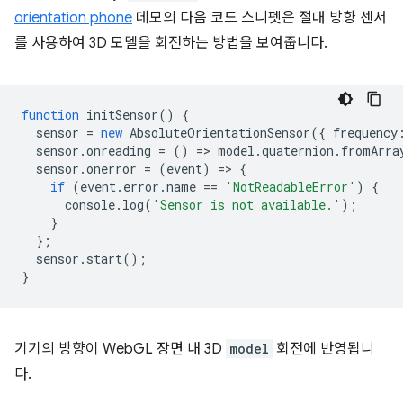
orientation phone
데모의 다음 코드 스니펫은 절대 방향 센서
를 사용하여 3D 모델을 회전하는 방법을 보여줍니다.
function
initSensor
()
{
sensor
=
new
AbsoluteOrientationSensor
({
frequency
sensor
.
onreading
=
()
=
>
model
.
quaternion
.
fromArra
sensor
.
onerror
=
(
event
)
=
>
{
if
(
event
.
error
.
name
==
'NotReadableError'
)
{
console
.
log
(
'Sensor is not available.'
);
}
};
sensor
.
start
();
}
기기의 방향이 WebGL 장면 내 3D
model
회전에 반영됩니
다.