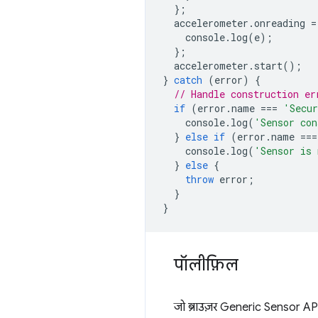
};
accelerometer
.
onreading
=
console
.
log
(
e
);
};
accelerometer
.
start
();
}
catch
(
error
)
{
// Handle construction er
if
(
error
.
name
===
'Secur
console
.
log
(
'Sensor con
}
else
if
(
error
.
name
===
console
.
log
(
'Sensor is 
}
else
{
throw
error
;
}
}
पॉलीफ़िल
जो ब्राउज़र Generic Sensor AP