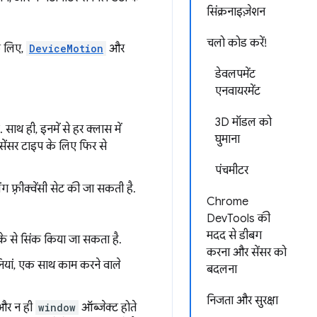
सिंक्रनाइज़ेशन
चलो कोड करें!
े लिए,
DeviceMotion
और
डेवलपमेंट
एनवायरमेंट
3D मॉडल को
ाथ ही, इनमें से हर क्लास में
घुमाना
सेंसर टाइप के लिए फिर से
पंचमीटर
 फ़्रीक्वेंसी सेट की जा सकती है.
Chrome
DevTools की
मदद से डीबग
रीके से सिंक किया जा सकता है.
करना और सेंसर को
नियां, एक साथ काम करने वाले
बदलना
निजता और सुरक्षा
र न ही
window
ऑब्जेक्ट होते