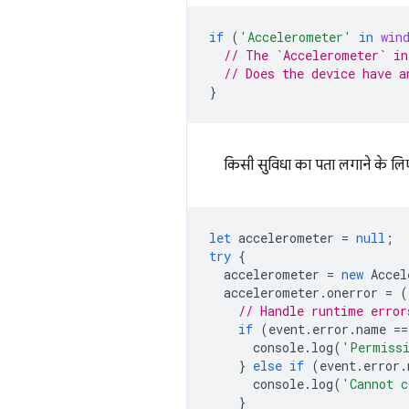
if
(
'Accelerometer'
in
win
// The `Accelerometer` in
// Does the device have a
}
किसी सुविधा का पता लगाने के लि
let
accelerometer
=
null
;
try
{
accelerometer
=
new
Accel
accelerometer
.
onerror
=
(
// Handle runtime error
if
(
event
.
error
.
name
==
console
.
log
(
'Permissi
}
else
if
(
event
.
error
.
console
.
log
(
'Cannot c
}