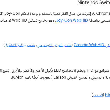
توضيحي بواسطة
Joy-Con WebHID
Chrome
(
مصدر العرض التوضيحي
،
مصدر برنامج التشغيل
)
‫BlinkStick Strip هو شريط إضاءة متوافق مع HID ويضم 8 مصابيح LED بألوان ال
ح الضوئي Larson (المعروف أيضًا باسم Cylon).
bl
(
المصدر
)