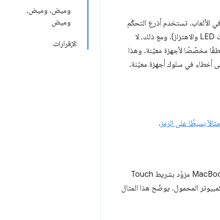
وميض، وميض،
وميض
رع التحكّم في الألعاب. تستخدم أذرع التحكّم
المصمّمة لأجهزة الكمبيوتر عادةً واجهة HID لإدخال البيانات (الأزرار وعصا التحكّم وأزرار التشغيل) وإخراجها (مؤشرات LED والاهتزاز). ومع ذلك، لا
الإقرارات
قًا مخصّصًا لأجهزة معيّنة. وهذا
لى أخطاء في سلوك أجهزة معيّنة.
الاً بسيطًا على الرمز
.
أكبر عائق أمام تجربة أي من هذه العروض التوضيحية هو عدم توفّر الجهاز. لحسن الحظ، إذا كان لديك جهاز MacBook Pro مزوّد بشريط Touch
مبيوتر المحمول. يوضّح هذا المثال