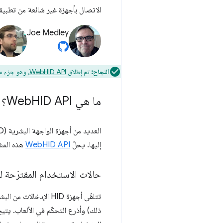
الاتصال بأجهزة غير شائعة من تطبي
Joe Medley
النجاح:
تم إطلاق
WebHID API
، وهو جزء 
ما هي Web
HID API؟
إليها. يحلّ
WebHID API
هذه المشكل
حالات الاستخدام المقترَحة لو
تتلقّى أجهزة HID الإ
ذلك) وأذرع التحكّم في الألعاب. يتي