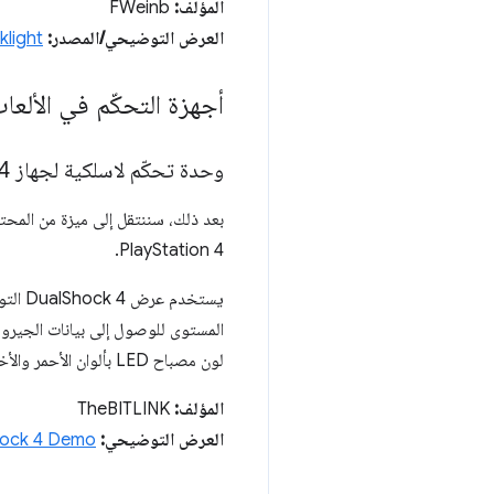
المؤلف:
FWeinb
العرض التوضيحي/المصدر:
light
أجهزة التحكّم في الألعا
وحدة تحكّم لاسلكية لجهاز Play
4
PlayStation 4.
المستوى للوصول إلى بيانات الجيروس
لون مصباح LED بألوان الأحمر والأخضر والأزرق داخل وحدة التحكّم.
المؤلف:
TheBITLINK
العرض التوضيحي:
hock 4 Demo