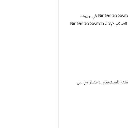
يمكنك لعب لعبة الديناصور 🦖 في Chrome بلا إنترنت من خلال القفز فعليًا باستخدام وحدة تحكّم Nintendo Switch Joy-Con في جيوب
، وهو برنامج تشغيل WebHID لوحدات التحكّم Nintendo Switch Joy-
أحمر والأخضر والأزرق. تتيح العيّنة للمستخدم الاختيار من بين