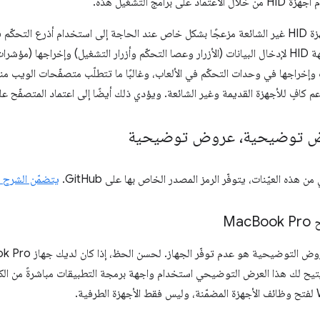
مج التشغيل هذه.
ويكون عدم إمكانية الوصول إلى أجهزة HID غير الشائعة مزعجًا بشكل خاص عند الحاجة إلى استخدام أذ
ت وإخراجها في وحدات التحكّم في الألعاب، وغالبًا ما تتطلّب متصفّحات الويب منط
 كافٍ للأجهزة القديمة وغير الشائعة. ويؤدي ذلك أيضًا إلى اعتماد المتصفّح ع
 توضيحية، عروض توضيحية
هذه العيّنات، يتوفّر الرمز المصدر الخاص بها على GitHub.
يتضمّن الشرح مث
M
Book Pro
. يتيح لك هذا العرض التوضيحي استخدام واجهة برمجة التطبيقات مباشرةً من الك