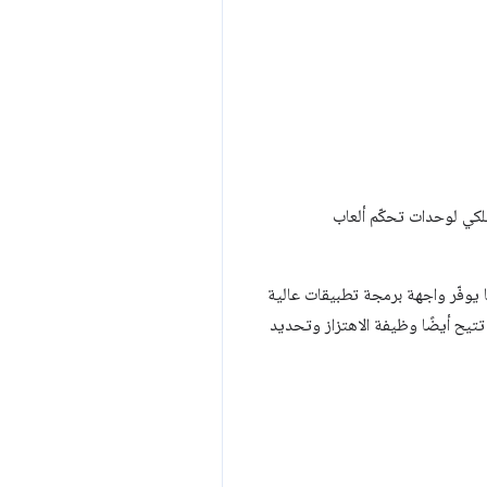
 يستخدمها. DualShock 4 من Sony هو ذراع تحكّم لاسلكي لوحدات تحكّم ألعاب
DualShock التوضيحي واجهة WebHID لتلقّي تقارير الإدخال الأوّلية من DualShock 4، كما يوفّر واجهة برمجة تطبيقات عالية
تيح أيضًا وظيفة الاهتزاز وتحديد