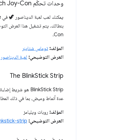
وحدات تحكّم Nintendo Switch Joy-Con
بنطالك. يتم تشغيل هذا العرض ال
Con.
المؤلف:
توماس شتاينر
العرض التوضيحي:
لعبة الديناصور في  WebHID
The Blink
Stick Strip
عدة أنماط وميض، بما في ذلك المطاردة والوميض والماس
المؤلف:
روبات ويليامز
العرض التوضيحي:
inkstick-strip
وميض، وميض، وميض