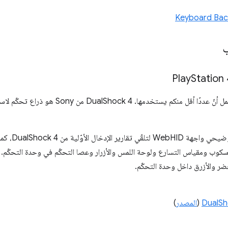
Keyboard Back
ب
Station 
بعد ذلك، سننتقل إلى ميزة من المحتمل أنّ عددًا أقل منكم‫
يستخدم عرض  4
كوب ومقياس التسارع ولوحة اللمس والأزرار وعصا التحكّم في وحدة التحكّم. ت
DualS
(
المصدر
)