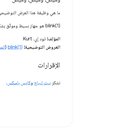
ما هي وظيفة هذا العرض التوضيحي؟ (ا
‫blink(1) هو جهاز بسيط وموثّق بشكل جيد، ما يجعله خيارًا رائعًا للبدء باستخدام HID.
المؤلف:
تود إي. Kurt
العروض التوضيحية:
blink(1)
(
الم
الإقرارات
نشكر
بيت ليباج
و
كايس باسكس
.