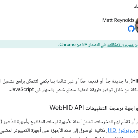
قك
Matt Reynolds
من
مشروع الإمكانات
، في الإصدار 89 من Chrome.
العديد من أجهزة الواجهة البشرية (HID) إما جديدة جدًا أو قديمة جدًا أو غير شائعة بما يكفي لتتمكّن ب
ة من خلال توفير طريقة لتنفيذ منطق خاص بالجهاز في JavaScript.
اجهة برمجة التطبيقات Web
HID API
دخالات من البشر أو تقدّم لهم المخرجات. تشمل أمثلة الأجهزة لوحات المفاتيح وأجهزة الت
ح
بروتوكول HID
إمكانية الوصول إلى هذه الأجهزة على أجهزة الكمبيوتر المكتب