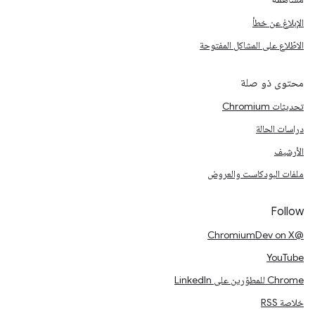
الإبلاغ عن خطأ
الاطّلاع على المشاكل المفتوحة
محتوى ذو صلة
تحديثات Chromium
دراسات الحالة
الأرشيف
ملفات البودكاست والعروض
Follow
@ChromiumDev on X
YouTube
Chrome للمطوّرين على LinkedIn
خلاصة RSS