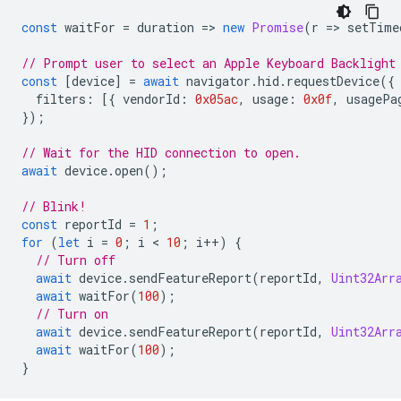
const
waitFor
=
duration
=
>
new
Promise
(
r
=
>
setTime
// Prompt user to select an Apple Keyboard Backlight
const
[
device
]
=
await
navigator
.
hid
.
requestDevice
({
filters
:
[{
vendorId
:
0x05ac
,
usage
:
0x0f
,
usagePa
});
// Wait for the HID connection to open.
await
device
.
open
();
// Blink!
const
reportId
=
1
;
for
(
let
i
=
0
;
i
 < 
10
;
i
++
)
{
// Turn off
await
device
.
sendFeatureReport
(
reportId
,
Uint32Arr
await
waitFor
(
100
);
// Turn on
await
device
.
sendFeatureReport
(
reportId
,
Uint32Arr
await
waitFor
(
100
);
}