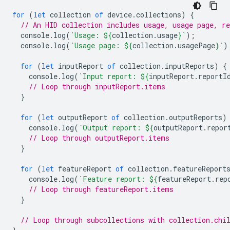
for
(
let
collection
of
device
.
collections
)
{
// An HID collection includes usage, usage page, re
console
.
log
(
`Usage: 
${
collection
.
usage
}
`
);
console
.
log
(
`Usage page: 
${
collection
.
usagePage
}
`
)
for
(
let
inputReport
of
collection
.
inputReports
)
{
console
.
log
(
`Input report: 
${
inputReport
.
reportI
// Loop through inputReport.items
}
for
(
let
outputReport
of
collection
.
outputReports
)
console
.
log
(
`Output report: 
${
outputReport
.
repor
// Loop through outputReport.items
}
for
(
let
featureReport
of
collection
.
featureReport
console
.
log
(
`Feature report: 
${
featureReport
.
rep
// Loop through featureReport.items
}
// Loop through subcollections with collection.chi