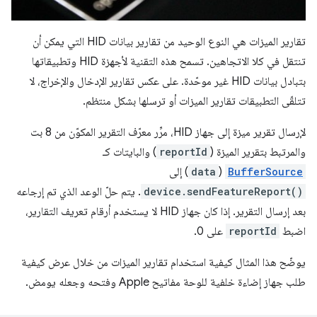
تقارير الميزات هي النوع الوحيد من تقارير بيانات HID التي يمكن أن
تنتقل في كلا الاتجاهين. تسمح هذه التقنية لأجهزة HID وتطبيقاتها
بتبادل بيانات HID غير موحّدة. على عكس تقارير الإدخال والإخراج، لا
تتلقّى التطبيقات تقارير الميزات أو ترسلها بشكل منتظم.
لإرسال تقرير ميزة إلى جهاز HID، مرِّر معرّف التقرير المكوّن من 8 بت
والمرتبط بتقرير الميزة (
reportId
) والبايتات كـ
BufferSource
(
data
) إلى
device.sendFeatureReport()
. يتم حلّ الوعد الذي تم إرجاعه
بعد إرسال التقرير. إذا كان جهاز HID لا يستخدم أرقام تعريف التقارير،
اضبط
reportId
على 0.
يوضّح هذا المثال كيفية استخدام تقارير الميزات من خلال عرض كيفية
طلب جهاز إضاءة خلفية للوحة مفاتيح Apple وفتحه وجعله يومض.