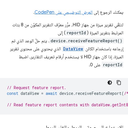
يمكنك الرجوع إلى
العرض التوضيحي على CodePen
.
لتلقّي تقرير ميزة من جهاز HID، مرِّر معرّف التقرير المكوّن من 8 بتات
المرتبط بتقرير الميزة (
reportId
) إلى
device.receiveFeatureReport()
. يتم حلّ الوعد الذي تم
إرجاعه باستخدام الكائن
DataView
الذي يحتوي على محتوى تقرير
الميزة. إذا كان جهاز HID لا يستخدم أرقام تعريف التقارير، اضبط
reportId
على 0.
// Request feature report.
const
dataView
=
await
device
.
receiveFeatureReport
(
/
// Read feature report contents with dataView.getInt
الاستماع إلى صوتي الربط وإلغاء الربط