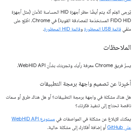
يُرجى العِلم أنّه يتم أيضًا حظر أجهزة HID الحساسة للأمان (مثل أجهزة
FIDO HID المستخدَمة للمصادقة القوية) في Chrome. اطّلِع على
ملفَي
قائمة USB المحظورة
و
قائمة HID المحظورة
.
الملاحظات
يسرّ فريق Chrome معرفة رأيك وتجربتك بشأن WebHID API.
أخبِرنا عن تصميم واجهة برمجة التطبيقات
هل هناك مشكلة في واجهة برمجة التطبيقات؟ أو هل هناك طرق أو سمات
ناقصة تحتاج إلى تنفيذ فكرتك؟
يمكنك الإبلاغ عن مشكلة في المواصفات في
مستودع WebHID API
على GitHub
أو إضافة أفكارك إلى مشكلة حالية.