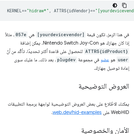
KERNEL
==
"hidraw*"
,
 ATTRS{idVendor}
==
"[yourdevicevend
في هذا الرمز، تكون قيمة
[yourdevicevendor]
هي
057e
، مثلاً
إذا كان جهازك هو Nintendo Switch Joy-Con. يمكن إضافة
ATTRS{idProduct}
للحصول على قاعدة أكثر تحديدًا. تأكَّد من أنّ
user
هو
عضو
في مجموعة
plugdev
. بعد ذلك، ما عليك سوى
إعادة توصيل جهازك.
العروض التوضيحية
يمكنك الاطّلاع على بعض العروض التوضيحية لواجهة برمجة التطبيقات
WebHID على
web.dev/hid-examples
.
الأمان والخصوصية