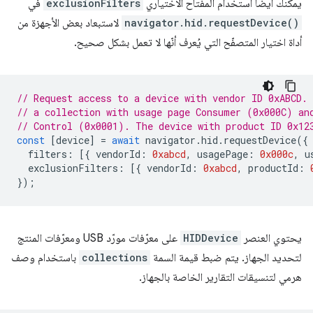
يمكنك أيضًا استخدام المفتاح الاختياري
exclusionFilters
في
navigator.hid.requestDevice()
لاستبعاد بعض الأجهزة من
أداة اختيار المتصفّح التي يُعرف أنّها لا تعمل بشكل صحيح.
// Request access to a device with vendor ID 0xABCD.
// a collection with usage page Consumer (0x000C) an
// Control (0x0001). The device with product ID 0x12
const
[
device
]
=
await
navigator
.
hid
.
requestDevice
({
filters
:
[{
vendorId
:
0xabcd
,
usagePage
:
0x000c
,
u
exclusionFilters
:
[{
vendorId
:
0xabcd
,
productId
:
});
يحتوي العنصر
HIDDevice
على معرّفات مورّد USB ومعرّفات المنتج
لتحديد الجهاز. يتم ضبط قيمة السمة
collections
باستخدام وصف
هرمي لتنسيقات التقارير الخاصة بالجهاز.