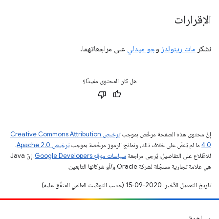
الإقرارات
نشكر
مات رينولدز
و
جو ميدلي
على مراجعاتهما.
هل كان المحتوى مفيدًا؟
إنّ محتوى هذه الصفحة مرخّص بموجب
ترخيص Creative Commons Attribution
4.0‏
ما لم يُنصّ على خلاف ذلك، ونماذج الرموز مرخّصة بموجب
ترخيص Apache 2.0‏
.
للاطّلاع على التفاصيل، يُرجى مراجعة
سياسات موقع Google Developers‏
. إنّ Java
هي علامة تجارية مسجَّلة لشركة Oracle و/أو شركائها التابعين.
تاريخ التعديل الأخير: 2020-09-15 (حسب التوقيت العالمي المتفَّق عليه)
مساهمة