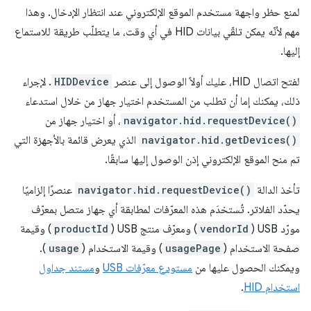
لمنع حظر واجهة مستخدم الموقع الإلكتروني عند انتظار الإدخال. وهذا
مهم لأنّه يمكن تلقّي بيانات HID في أي وقت، ما يتطلّب طريقة للاستماع
إليها.
لفتح اتصال HID، عليك أولاً الوصول إلى عنصر
HIDDevice
. لإجراء
ذلك، يمكنك إما أن تطلب من المستخدم اختيار جهاز من خلال استدعاء
navigator.hid.requestDevice()
، أو اختيار جهاز من
navigator.hid.getDevices()
الذي يعرض قائمة بالأجهزة التي
تم منح الموقع الإلكتروني إذن الوصول إليها سابقًا.
تأخذ الدالة
navigator.hid.requestDevice()
عنصرًا إلزاميًا
يحدّد الفلاتر. تُستخدَم هذه المعرّفات لمطابقة أي جهاز متصل بمعرّف
مورّد USB (
vendorId
) ومعرّف منتج USB (
productId
) وقيمة
صفحة الاستخدام (
usagePage
) وقيمة الاستخدام (
usage
).
ويمكنك الحصول عليها من
مستودع معرّفات USB
و
مستند جداول
استخدام HID
.