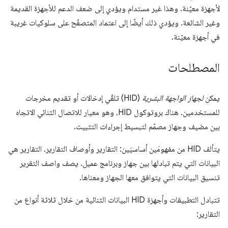
لأجهزة معيّنة. وهذا غير مستدام ويؤدي إلى ضعف الدعم للأجهزة القديمة
وغير الشائعة. ويؤدي ذلك أيضًا إلى اعتماد المتصفّح على سلوكيات غريبة
في أجهزة معيّنة.
المصطلحات
يمكن
لجهاز الواجهة البشرية
(HID) تلقّي إدخالات أو تقديم مخرجات
للمستخدمين. هناك بروتوكول HID، وهو معيار للاتصال الثنائي الاتجاه
بين مضيف وجهاز مصمّم لتبسيط إجراءات التثبيت.
يتألف HID من مفهومَين أساسيَين: التقارير وأوصاف التقارير. التقارير هي
البيانات التي يتم تبادلها بين جهاز وبرنامج عميل. يصف واصف التقرير
تنسيق البيانات التي يتوافق معها الجهاز ومعناها.
تتبادل التطبيقات وأجهزة HID البيانات الثنائية من خلال ثلاثة أنواع من
التقارير: