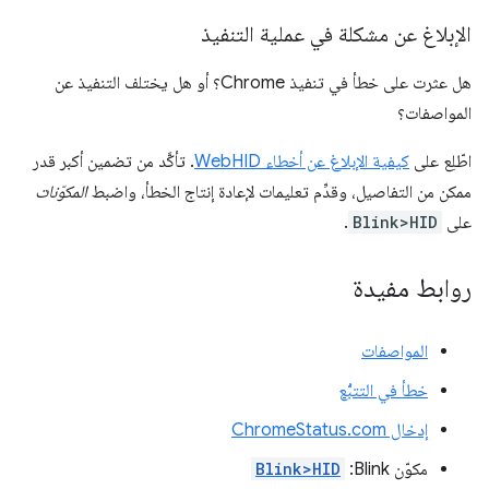
الإبلاغ عن مشكلة في عملية التنفيذ
هل عثرت على خطأ في تنفيذ Chrome؟ أو هل يختلف التنفيذ عن
المواصفات؟
اطّلِع على
كيفية الإبلاغ عن أخطاء WebHID
. تأكَّد من تضمين أكبر قدر
ممكن من التفاصيل، وقدِّم تعليمات لإعادة إنتاج الخطأ، واضبط
المكوّنات
على
Blink>HID
.
روابط مفيدة
المواصفات
خطأ في التتبُّع
إدخال ChromeStatus.com
مكوّن Blink:
Blink>HID