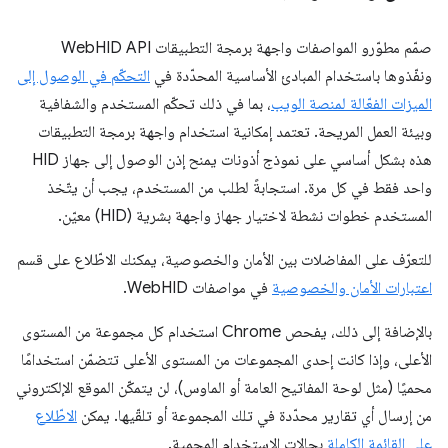
صمّم مطوّرو المواصفات واجهة برمجة التطبيقات WebHID API
ونفّذوها باستخدام المبادئ الأساسية المحدّدة في
التحكّم في الوصول إلى
الميزات الفعّالة لمنصة الويب
، بما في ذلك تحكّم المستخدم والشفافية
وبيئة العمل المريحة. تعتمد إمكانية استخدام واجهة برمجة التطبيقات
هذه بشكل أساسي على نموذج أذونات يمنح إذن الوصول إلى جهاز HID
واحد فقط في كل مرة. استجابةً لطلب من المستخدم، يجب أن يتّخذ
المستخدم خطوات نشطة لاختيار جهاز واجهة بشرية (HID) معيّن.
للتعرّف على المفاضلات بين الأمان والخصوصية، يمكنك الاطّلاع على قسم
اعتبارات الأمان والخصوصية
في مواصفات WebHID.
بالإضافة إلى ذلك، يفحص Chrome استخدام كل مجموعة من المستوى
الأعلى، وإذا كانت إحدى المجموعات من المستوى الأعلى تتضمّن استخدامًا
محميًا (مثل لوحة المفاتيح العامة أو الماوس)، لن يتمكّن الموقع الإلكتروني
من إرسال أي تقارير محدّدة في تلك المجموعة أو تلقّيها. يمكن
الاطّلاع
على القائمة الكاملة
بحالات الاستخدام المحمية.