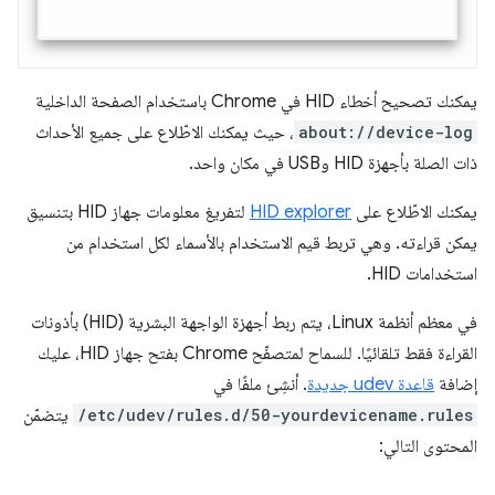
يمكنك تصحيح أخطاء HID في Chrome باستخدام الصفحة الداخلية
about://device-log
، حيث يمكنك الاطّلاع على جميع الأحداث
ذات الصلة بأجهزة HID وUSB في مكان واحد.
يمكنك الاطّلاع على
HID explorer
لتفريغ معلومات جهاز HID بتنسيق
يمكن قراءته. وهي تربط قيم الاستخدام بالأسماء لكل استخدام من
استخدامات HID.
في معظم أنظمة Linux، يتم ربط أجهزة الواجهة البشرية (HID) بأذونات
القراءة فقط تلقائيًا. للسماح لمتصفّح Chrome بفتح جهاز HID، عليك
إضافة
قاعدة udev جديدة
. أنشِئ ملفًا في
/etc/udev/rules.d/50-yourdevicename.rules
يتضمّن
المحتوى التالي: