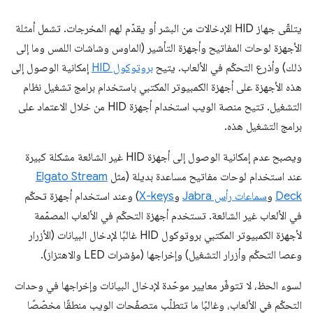
يتلقّى جهاز HID الإدخالات من البشر أو يقدّم لهم المخرجات. تشمل أمثلة
الأجهزة لوحات المفاتيح وأجهزة التأشير (الماوس وشاشات اللمس وما إلى
ذلك) وأذرع التحكّم في الألعاب. يتيح
بروتوكول HID
إمكانية الوصول إلى
هذه الأجهزة على أجهزة الكمبيوتر المكتبي باستخدام برامج تشغيل نظام
التشغيل. تتيح منصة الويب استخدام أجهزة HID من خلال الاعتماد على
برامج التشغيل هذه.
ويصبح عدم إمكانية الوصول إلى أجهزة HID غير الشائعة مشكلة كبيرة
عند استخدام لوحات مفاتيح مساعدة بديلة (مثل
Elgato Stream
Deck
و
سماعات رأس Jabra
و
X-keys
) وعند استخدام أجهزة تحكّم
في الألعاب غير الشائعة. تستخدم أجهزة التحكّم في الألعاب المصمّمة
لأجهزة الكمبيوتر المكتبي بروتوكول HID غالبًا لإدخال البيانات (الأزرار
وعصا التحكّم وأزرار التشغيل) وإخراجها (مؤشرات LED والاهتزاز).
لسوء الحظ، لا تتوفّر معايير موحّدة لإدخال البيانات وإخراجها في وحدات
التحكّم في الألعاب، وغالبًا ما تتطلّب متصفّحات الويب منطقًا مخصّصًا