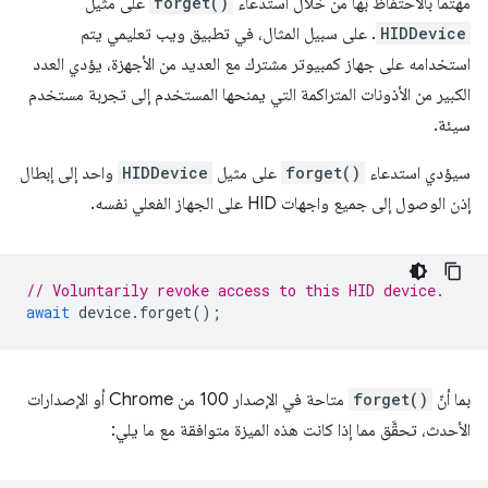
مهتمًا بالاحتفاظ بها من خلال استدعاء
forget()
على مثيل
HIDDevice
. على سبيل المثال، في تطبيق ويب تعليمي يتم
استخدامه على جهاز كمبيوتر مشترك مع العديد من الأجهزة، يؤدي العدد
الكبير من الأذونات المتراكمة التي يمنحها المستخدم إلى تجربة مستخدم
سيئة.
سيؤدي استدعاء
forget()
على مثيل
HIDDevice
واحد إلى إبطال
إذن الوصول إلى جميع واجهات HID على الجهاز الفعلي نفسه.
// Voluntarily revoke access to this HID device.
await
device
.
forget
();
بما أنّ
forget()
متاحة في الإصدار 100 من Chrome أو الإصدارات
الأحدث، تحقَّق مما إذا كانت هذه الميزة متوافقة مع ما يلي: