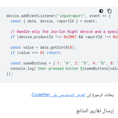
device
.
addEventListener
(
"inputreport"
,
event
=
>
{
const
{
data
,
device
,
reportId
}
=
event
;
// Handle only the Joy-Con Right device and a speci
if
(
device
.
productId
!==
0x2007
 && 
reportId
!==
0x
const
value
=
data
.
getUint8
(
0
);
if
(
value
===
0
)
return
;
const
someButtons
=
{
1
:
"A"
,
2
:
"X"
,
4
:
"B"
,
8
:
console
.
log
(
`User pressed button 
${
someButtons
[
val
});
يمكنك الرجوع إلى
العرض التوضيحي على CodePen
.
إرسال تقارير النتائج