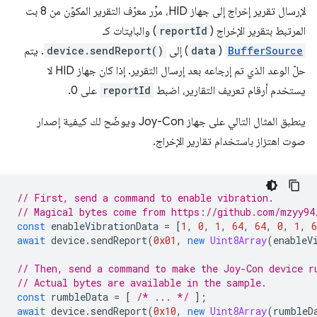
لإرسال تقرير إخراج إلى جهاز HID، مرِّر معرّف التقرير المكوّن من 8 بت
المرتبط بتقرير الإخراج (
reportId
) والبايتات كـ
BufferSource
(
data
) إلى
device.sendReport()
. يتم
حلّ الوعد الذي تم إرجاعه بعد إرسال التقرير. إذا كان جهاز HID لا
يستخدم أرقام تعريف التقارير، اضبط
reportId
على 0.
ينطبق المثال التالي على جهاز Joy-Con ويوضّح لك كيفية إصدار
صوت اهتزاز باستخدام تقارير الإخراج.
// First, send a command to enable vibration.
// Magical bytes come from https://github.com/mzyy94
const
enableVibrationData
=
[
1
,
0
,
1
,
64
,
64
,
0
,
1
,
6
await
device
.
sendReport
(
0x01
,
new
Uint8Array
(
enableV
// Then, send a command to make the Joy-Con device r
// Actual bytes are available in the sample.
const
rumbleData
=
[
/* ... */
];
await
device
.
sendReport
(
0x10
,
new
Uint8Array
(
rumbleD