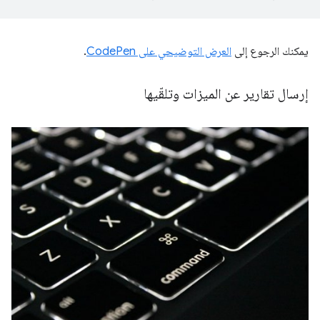
يمكنك الرجوع إلى
العرض التوضيحي على CodePen
.
إرسال تقارير عن الميزات وتلقّيها