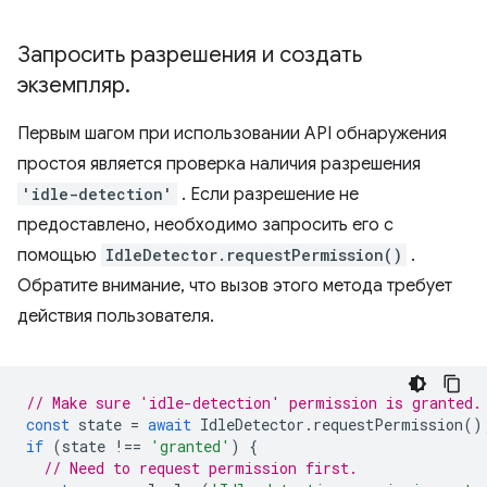
Запросить разрешения и создать
экземпляр
.
Первым шагом при использовании API обнаружения
простоя является проверка наличия разрешения
'idle-detection'
. Если разрешение не
предоставлено, необходимо запросить его с
помощью
IdleDetector.requestPermission()
.
Обратите внимание, что вызов этого метода требует
действия пользователя.
// Make sure 'idle-detection' permission is granted.
const
state
=
await
IdleDetector
.
requestPermission
()
if
(
state
!==
'granted'
)
{
// Need to request permission first.