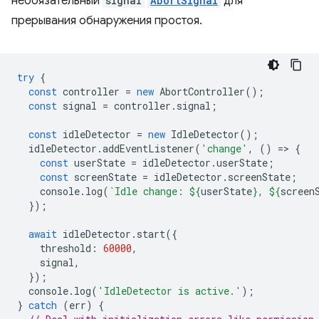
необязательный
signal
AbortSignal
для
прерывания обнаружения простоя.
try
{
const
controller
=
new
AbortController
();
const
signal
=
controller
.
signal
;
const
idleDetector
=
new
IdleDetector
();
idleDetector
.
addEventListener
(
'change'
,
()
=
>
{
const
userState
=
idleDetector
.
userState
;
const
screenState
=
idleDetector
.
screenState
;
console
.
log
(
`Idle change: 
${
userState
}
, 
${
screen
});
await
idleDetector
.
start
({
threshold
:
60000
,
signal
,
});
console
.
log
(
'IdleDetector is active.'
);
}
catch
(
err
)
{