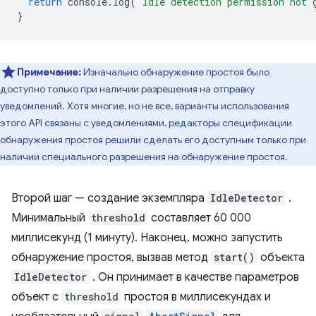
return
console
.
log
(
'Idle detection permission not 
}
Примечание:
Изначально обнаружение простоя было
доступно только при наличии разрешения на отправку
уведомлений. Хотя многие, но не все, варианты использования
этого API связаны с уведомлениями, редакторы спецификации
обнаружения простоя решили сделать его доступным только при
наличии специального разрешения на обнаружение простоя.
Второй шаг — создание экземпляра
IdleDetector
.
Минимальный
threshold
составляет 60 000
миллисекунд (1 минуту). Наконец, можно запустить
обнаружение простоя, вызвав метод
start()
объекта
IdleDetector
. Он принимает в качестве параметров
объект с
threshold
простоя в миллисекундах и