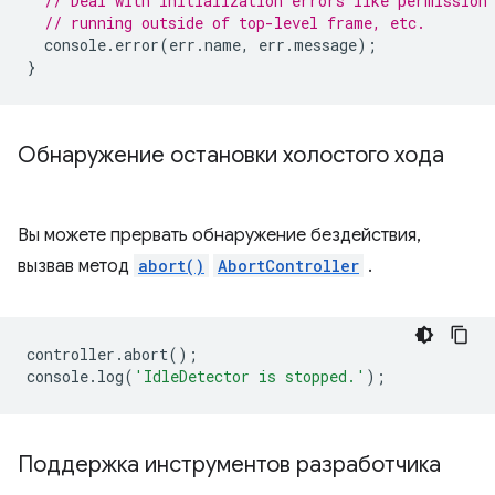
// Deal with initialization errors like permission
// running outside of top-level frame, etc.
console
.
error
(
err
.
name
,
err
.
message
);
}
Обнаружение остановки холостого хода
Вы можете прервать обнаружение бездействия,
вызвав метод
abort()
AbortController
.
controller
.
abort
();
console
.
log
(
'IdleDetector is stopped.'
);
Поддержка инструментов разработчика