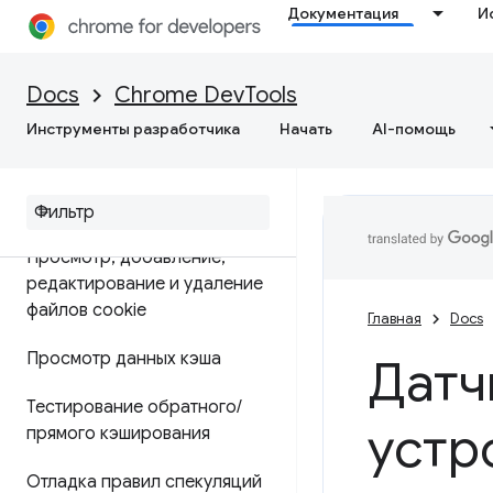
Документация
И
Приложение
Обзор
Docs
Chrome DevTools
Инструменты разработчика
Начать
AI-помощь
Отладка прогрессивных веб-
приложений
Просмотр и редактирование
Просмотр
,
добавление
,
редактирование и удаление
файлов cookie
Главная
Docs
Просмотр данных кэша
Датч
Тестирование обратного
/
устр
прямого кэширования
Отладка правил спекуляций