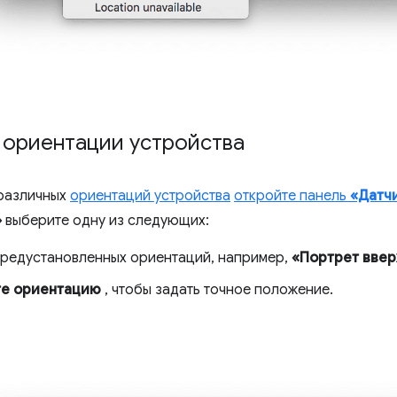
 ориентации устройства
 различных
ориентаций устройства
откройте панель
«Датч
»
выберите одну из следующих:
предустановленных ориентаций, например,
«Портрет ввер
те ориентацию
, чтобы задать точное положение.