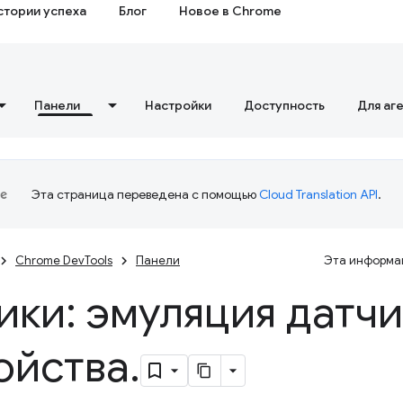
стории успеха
Блог
Новое в Chrome
Панели
Настройки
Доступность
Для аг
Эта страница переведена с помощью
Cloud Translation API
.
Chrome DevTools
Панели
Эта информац
ики: эмуляция датч
ойства
.