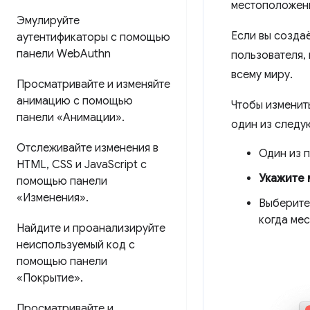
местоположен
Эмулируйте
Если вы созда
аутентификаторы с помощью
панели Web
Authn
пользователя, 
всему миру.
Просматривайте и изменяйте
анимацию с помощью
Чтобы изменит
панели «Анимации»
.
один из следу
Отслеживайте изменения в
Один из 
HTML
,
CSS и Java
Script с
Укажите
помощью панели
«Изменения»
.
Выберит
когда ме
Найдите и проанализируйте
неиспользуемый код с
помощью панели
«Покрытие»
.
Просматривайте и