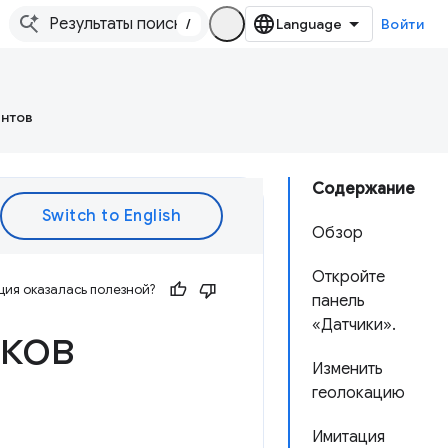
/
Войти
ентов
Содержание
Обзор
Откройте
ия оказалась полезной?
панель
«Датчики».
иков
Изменить
геолокацию
Имитация