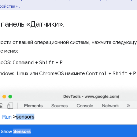
ройства»
.
 панель «Датчики»
.
мости от вашей операционной системы, нажмите следующую
е меню:
acOS:
Command
+
Shift
+
P
indows, Linux или ChromeOS нажмите
Control
+
Shift
+
P