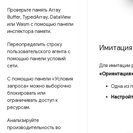
Проверьте память Array
Buffer
,
Typed
Array
,
Data
View
или Wasm с помощью панели
инспектора памяти
.
Переопределить строку
Имитация
пользовательского агента с
помощью панели условий
Для имитации
сети
.
«Ориентация
С помощью панели «Условия
запроса» можно выборочно
Одна из 
блокировать или
Настрой
ограничивать доступ к
ресурсам
.
Анализируйте
производительность во