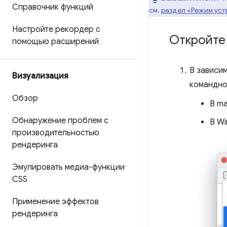
Справочник функций
см.
раздел «Режим уст
Настройте рекордер с
Откройте
помощью расширений
В зависи
Визуализация
командно
Обзор
В m
Обнаружение проблем с
В W
производительностью
рендеринга
Эмулировать медиа-функции
CSS
Применение эффектов
рендеринга