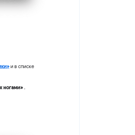
ики»
и в списке
х ногами»
.