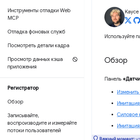
Инструменты отладки Web
Kayce
MCP
Отладка фоновых служб
Используйте 
Посмотреть детали кадра
Обзор
Просмотр данных кэша
приложения
Панель
«Датч
Регистратор
Изменить
Обзор
Имитация
Силовое 
Записывайте
,
воспроизводите и измеряйте
Имитация
потоки пользователей
Важный момент:
чт