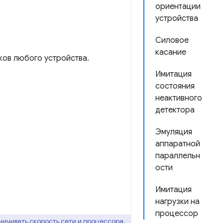
ориентации
устройства
Силовое
касание
ков любого устройства.
Имитация
состояния
неактивного
детектора
Эмуляция
аппаратной
параллельн
ости
Имитация
нагрузки на
процессор
ничивать скорость сети и процессора,