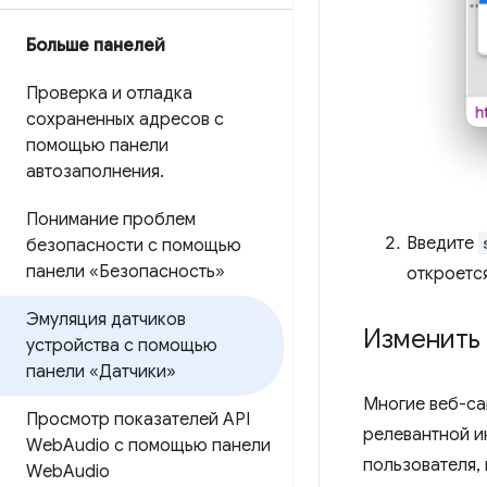
Больше панелей
Проверка и отладка
сохраненных адресов с
помощью панели
автозаполнения
.
Понимание проблем
Введите
безопасности с помощью
панели «Безопасность»
откроетс
Эмуляция датчиков
Изменить
устройства с помощью
панели «Датчики»
Многие веб-с
Просмотр показателей API
релевантной и
Web
Audio с помощью панели
пользователя,
Web
Audio