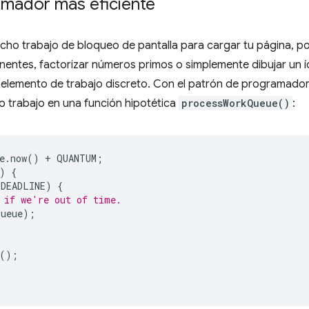
amador más eficiente
o trabajo de bloqueo de pantalla para cargar tu página, po
entes, factorizar números primos o simplemente dibujar un í
un elemento de trabajo discreto. Con el patrón de programa
 trabajo en una función hipotética
processWorkQueue()
:
e
.
now
()
+
QUANTUM
;
)
{
DEADLINE
)
{
 if we're out of time.
Queue
);
();