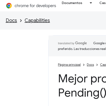
Documentos
Cas
Docs
Capabilities
Google u
preferido. Las traducciones rea
Página principal
Docs
Capa
Mejor pr
Pending(