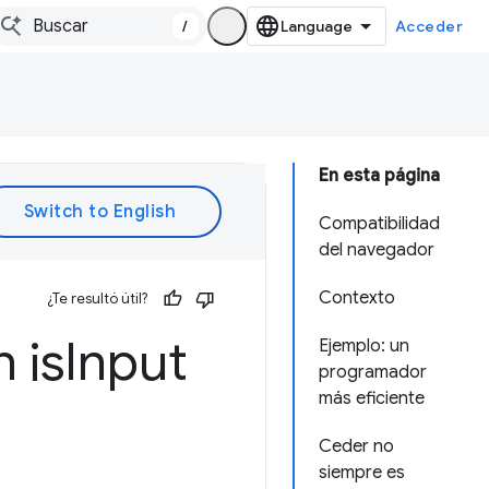
/
Acceder
En esta página
Compatibilidad
del navegador
Contexto
¿Te resultó útil?
on
is
Input
Ejemplo: un
programador
más eficiente
Ceder no
siempre es