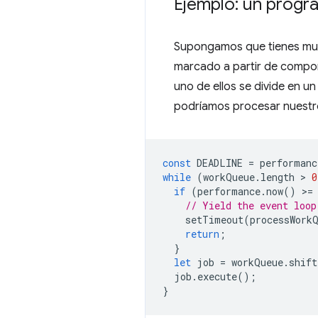
Ejemplo: un progr
Supongamos que tienes much
marcado a partir de compon
uno de ellos se divide en 
podríamos procesar nuestro
const
DEADLINE
=
performanc
while
(
workQueue
.
length
 > 
0
if
(
performance
.
now
()
>
=
// Yield the event loop
setTimeout
(
processWork
return
;
}
let
job
=
workQueue
.
shift
job
.
execute
();
}