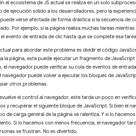
en el ecosistema de JS actual se realiza en un solo subproceso
e ejecución sólido a los desarrolladores, pero la experiencia
 puede verse afectada de forma drástica si la secuencia de 
do. Por ejemplo, si la página realiza muchas tareas mientras
 el evento de entrada de clic hasta que se complete esa tarea
tual para abordar este problema es dividir el código JavaSc
 la página, esta puede ejecutar un fragmento de JavaScript y
, el navegador puede verificar su cola de eventos de entrada
 el navegador puede volver a ejecutar los bloques de JavaScr
usar otros problemas.
evuelve el control al navegador, este tarda un poco en verifi
os y recuperar el siguiente bloque de JavaScript. Si bien el 
po de carga general de la página se ralentiza. Y si lo hacem
lento. Si lo hacemos con menos frecuencia, el navegador tar
rsonas se frustran. No es divertido.