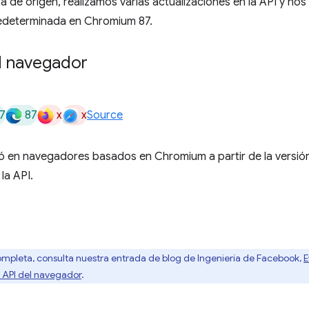
a de origen, realizamos varias actualizaciones en la API y n
redeterminada en Chromium 87.
l navegador
7
87
x
x
Source
ó en navegadores basados en Chromium a partir de la versió
 la API.
mpleta, consulta nuestra entrada de blog de Ingeniería de Facebook,
E
 API del navegador
.