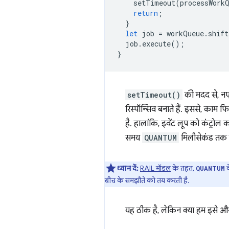
setTimeout
(
processWork
return
;
}
let
job
=
workQueue
.
shift
job
.
execute
();
}
setTimeout()
की मदद से, नए म
रिस्पॉन्सिव बनाते हैं. इससे, काम 
है. हालांकि, इवेंट लूप को कंट्रोल
समय
QUANTUM
मिलीसेकंड तक 
ध्यान दें:
RAIL मॉडल
के तहत,
क
QUANTUM
बीच के समझौते को तय करती है.
यह ठीक है, लेकिन क्या हम इसे और