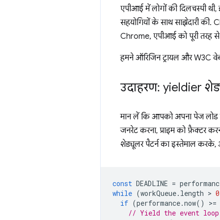
एपीआई में लोगों की दिलचस्पी थी
सहयोगियों के साथ साझेदारी की. 
Chrome, एपीआई को पूरी तरह से र
हमने ऑरिजिन ट्रायल और W3C वेब परफ
उदाहरण: yieldier शेड
मान लें कि आपको अपना पेज लोड कर
जनरेट करना, प्राइम को फ़ैक्टर कर
शेड्यूलर पैटर्न का इस्तेमाल करक
const
DEADLINE
=
performanc
while
(
workQueue
.
length
 > 
0
if
(
performance
.
now
()
>
=
// Yield the event loop