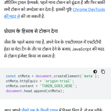
ऑरिजिन ट्रायल फ़्रेमवर्क, पहले मान्य टोकन को ढूंढता है और फिर बाकी
सभी टोकन को अनदेखा कर देता है. इसकी पुष्टि
Chrome DevTools
की मदद से
की जा सकती है.
प्रोग्राम के हिसाब से टोकन देना
जैसा कि पहले बताया गया है, अपने पेज के एचटीएमएल में एचटीटीपी
हेडर या मेटा टैग के तौर पर टोक़न देने के बजाय, JavaScript की मदद
से टोक़न इंजेक्ट किया जा सकता है:
const
otMeta
=
document
.
createElement
(
'meta'
);
otMeta
.
httpEquiv
=
'origin-trial'
;
otMeta
.
content
=
'TOKEN_GOES_HERE'
;
document
.
head
.
append
(
otMeta
);
अगर आपने
तीसरे पक्ष के किसी ट्रायल
में हिस्सा लिया है, तो इस तरीके