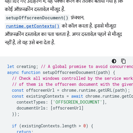
यहां दिए गए उदाहरण में, यह पक्का करने का तरीका बताया गया है कि
कोई ऑफ़स्क्रीन दस्तावेज़ मौजूद है.
setupOffscreenDocument()
फ़ंक्शन,
runtime.getContexts()
को कॉल करता है. इससे मौजूदा
ऑफ़स्क्रीन दस्तावेज़ का पता चलता है. अगर दस्तावेज़ पहले से मौजूद
नहीं है, तो यह उसे बना देता है.
let
creating
;
// A global promise to avoid concurren
async
function
setupOffscreenDocument
(
path
)
{
// Check all windows controlled by the service work
// of them is the offscreen document with the give
const
offscreenUrl
=
chrome
.
runtime
.
getURL
(
path
);
const
existingContexts
=
await
chrome
.
runtime
.
getC
contextTypes
:
[
'OFFSCREEN_DOCUMENT'
],
documentUrls
:
[
offscreenUrl
]
});
if
(
existingContexts
.
length
 > 
0
)
{
return
;