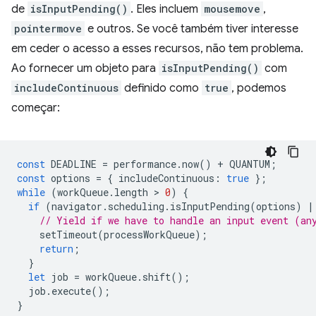
de
isInputPending()
. Eles incluem
mousemove
,
pointermove
e outros. Se você também tiver interesse
em ceder o acesso a esses recursos, não tem problema.
Ao fornecer um objeto para
isInputPending()
com
includeContinuous
definido como
true
, podemos
começar:
const
DEADLINE
=
performance
.
now
()
+
QUANTUM
;
const
options
=
{
includeContinuous
:
true
};
while
(
workQueue
.
length
 > 
0
)
{
if
(
navigator
.
scheduling
.
isInputPending
(
options
)
|
// Yield if we have to handle an input event (an
setTimeout
(
processWorkQueue
);
return
;
}
let
job
=
workQueue
.
shift
();
job
.
execute
();
}