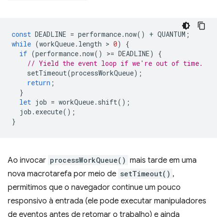
const
DEADLINE
=
performance
.
now
()
+
QUANTUM
;
while
(
workQueue
.
length
 > 
0
)
{
if
(
performance
.
now
()
>
=
DEADLINE
)
{
// Yield the event loop if we're out of time.
setTimeout
(
processWorkQueue
);
return
;
}
let
job
=
workQueue
.
shift
();
job
.
execute
();
}
Ao invocar
processWorkQueue()
mais tarde em uma
nova macrotarefa por meio de
setTimeout()
,
permitimos que o navegador continue um pouco
responsivo à entrada (ele pode executar manipuladores
de eventos antes de retomar o trabalho) e ainda