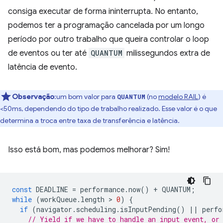
consiga executar de forma ininterrupta. No entanto,
podemos ter a programação cancelada por um longo
período por outro trabalho que queira controlar o loop
de eventos ou ter até
QUANTUM
milissegundos extra de
latência de evento.
Observação
:um bom valor para
(no
modelo RAIL
) é
QUANTUM
<50ms, dependendo do tipo de trabalho realizado. Esse valor é o que
determina a troca entre taxa de transferência e latência.
Isso está bom, mas podemos melhorar? Sim!
const
DEADLINE
=
performance
.
now
()
+
QUANTUM
;
while
(
workQueue
.
length
 > 
0
)
{
if
(
navigator
.
scheduling
.
isInputPending
()
||
perfo
// Yield if we have to handle an input event, or