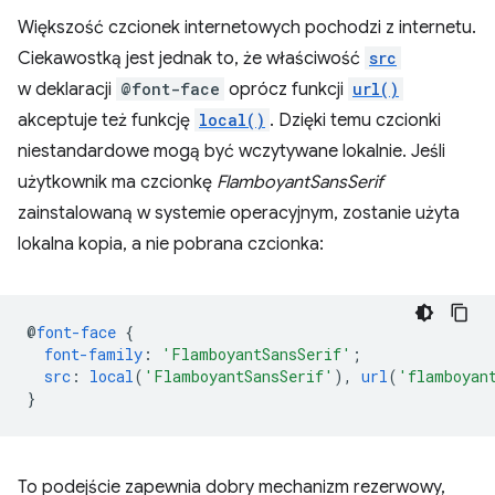
Większość czcionek internetowych pochodzi z internetu.
Ciekawostką jest jednak to, że właściwość
src
w deklaracji
@font-face
oprócz funkcji
url()
akceptuje też funkcję
local()
. Dzięki temu czcionki
niestandardowe mogą być wczytywane lokalnie. Jeśli
użytkownik ma czcionkę
FlamboyantSansSerif
zainstalowaną w systemie operacyjnym, zostanie użyta
lokalna kopia, a nie pobrana czcionka:
@
font-face
{
font-family
:
'FlamboyantSansSerif'
;
src
:
local
(
'FlamboyantSansSerif'
),
url
(
'flamboyan
}
To podejście zapewnia dobry mechanizm rezerwowy,