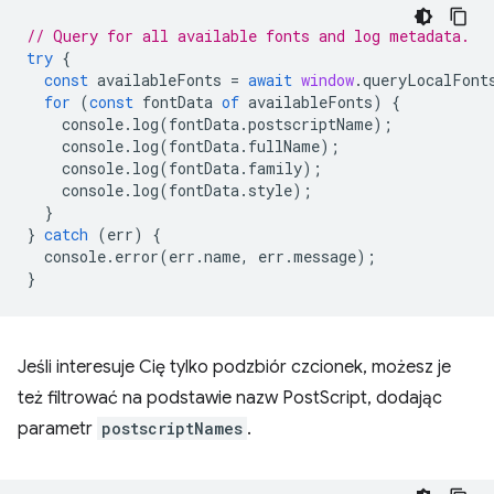
// Query for all available fonts and log metadata.
try
{
const
availableFonts
=
await
window
.
queryLocalFont
for
(
const
fontData
of
availableFonts
)
{
console
.
log
(
fontData
.
postscriptName
);
console
.
log
(
fontData
.
fullName
);
console
.
log
(
fontData
.
family
);
console
.
log
(
fontData
.
style
);
}
}
catch
(
err
)
{
console
.
error
(
err
.
name
,
err
.
message
);
}
Jeśli interesuje Cię tylko podzbiór czcionek, możesz je
też filtrować na podstawie nazw PostScript, dodając
parametr
postscriptNames
.