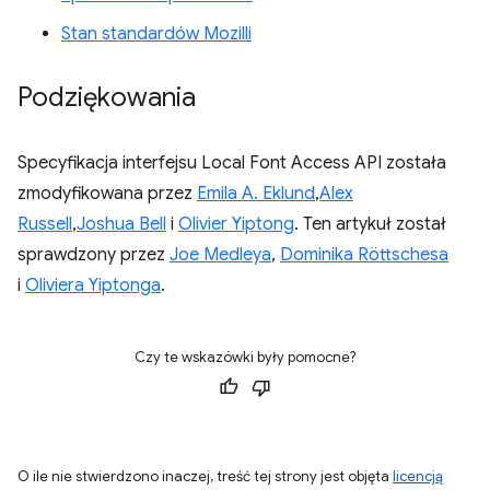
Stan standardów Mozilli
Podziękowania
Specyfikacja interfejsu Local Font Access API została
zmodyfikowana przez
Emila A. Eklund
,
Alex
Russell
,
Joshua Bell
i
Olivier Yiptong
. Ten artykuł został
sprawdzony przez
Joe Medleya
,
Dominika Röttschesa
i
Oliviera Yiptonga
.
Czy te wskazówki były pomocne?
O ile nie stwierdzono inaczej, treść tej strony jest objęta
licencją