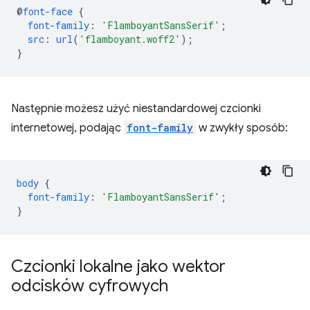
@
font-face
{
font-family
:
'FlamboyantSansSerif'
;
src
:
url
(
'flamboyant.woff2'
);
}
Następnie możesz użyć niestandardowej czcionki
internetowej, podając
font-family
w zwykły sposób:
body
{
font-family
:
'FlamboyantSansSerif'
;
}
Czcionki lokalne jako wektor
odcisków cyfrowych