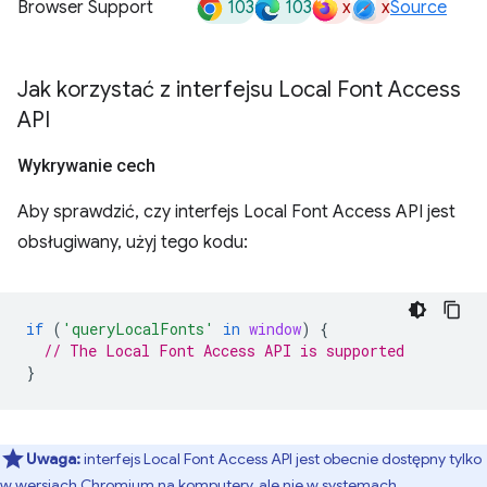
103
103
x
x
Browser Support
Source
Jak korzystać z interfejsu Local Font Access
API
Wykrywanie cech
Aby sprawdzić, czy interfejs Local Font Access API jest
obsługiwany, użyj tego kodu:
if
(
'queryLocalFonts'
in
window
)
{
// The Local Font Access API is supported
}
Uwaga:
interfejs Local Font Access API jest obecnie dostępny tylko
w wersjach Chromium na komputery, ale nie w systemach