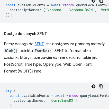
const
availableFonts
=
await
window
.
queryLocalFonts
(
postscriptNames
:
[
'Verdana'
,
'Verdana-Bold'
,
'Verd
});
Dostęp do danych SFNT
Pełny dostęp do
SFNT
jest dostępny za pomocą metody
blob()
obiektu
FontData
. SFNT to format pliku
czcionki, który może zawierać inne czcionki, takie jak
PostScript, TrueType, OpenType, Web Open Font
Format (WOFF) i inne.
try
{
const
availableFonts
=
await
window
.
queryLocalFont
postscriptNames
:
[
'ComicSansMS'
],
});