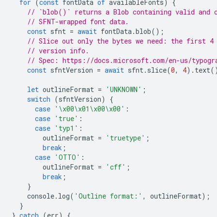
for
(
const
fontData
of
availableFonts
)
{
// `blob()` returns a Blob containing valid and 
// SFNT-wrapped font data.
const
sfnt
=
await
fontData
.
blob
();
// Slice out only the bytes we need: the first 4
// version info.
// Spec: https://docs.microsoft.com/en-us/typogr
const
sfntVersion
=
await
sfnt
.
slice
(
0
,
4
).
text
(
let
outlineFormat
=
'UNKNOWN'
;
switch
(
sfntVersion
)
{
case
'\x00\x01\x00\x00'
:
case
'true'
:
case
'typ1'
:
outlineFormat
=
'truetype'
;
break
;
case
'OTTO'
:
outlineFormat
=
'cff'
;
break
;
}
console
.
log
(
'Outline format:'
,
outlineFormat
);
}
}
catch
(
err
)
{