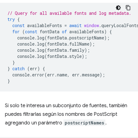
// Query for all available fonts and log metadata.
try
{
const
availableFonts
=
await
window
.
queryLocalFont
for
(
const
fontData
of
availableFonts
)
{
console
.
log
(
fontData
.
postscriptName
);
console
.
log
(
fontData
.
fullName
);
console
.
log
(
fontData
.
family
);
console
.
log
(
fontData
.
style
);
}
}
catch
(
err
)
{
console
.
error
(
err
.
name
,
err
.
message
);
}
Si solo te interesa un subconjunto de fuentes, también
puedes filtrarlas según los nombres de PostScript
agregando un parámetro
postscriptNames
.