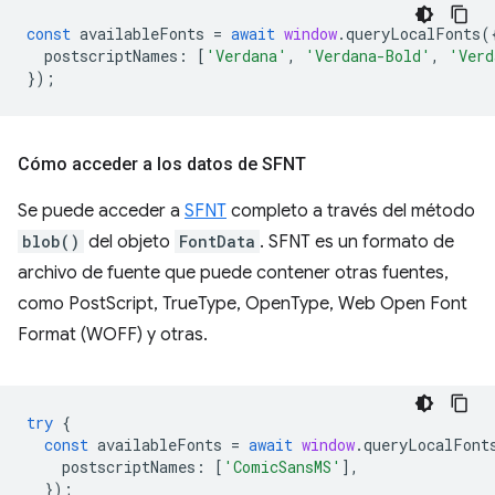
const
availableFonts
=
await
window
.
queryLocalFonts
(
postscriptNames
:
[
'Verdana'
,
'Verdana-Bold'
,
'Verd
});
Cómo acceder a los datos de SFNT
Se puede acceder a
SFNT
completo a través del método
blob()
del objeto
FontData
. SFNT es un formato de
archivo de fuente que puede contener otras fuentes,
como PostScript, TrueType, OpenType, Web Open Font
Format (WOFF) y otras.
try
{
const
availableFonts
=
await
window
.
queryLocalFont
postscriptNames
:
[
'ComicSansMS'
],
});