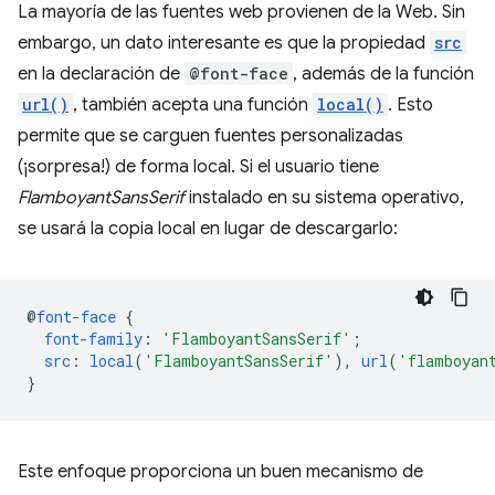
La mayoría de las fuentes web provienen de la Web. Sin
embargo, un dato interesante es que la propiedad
src
en la declaración de
@font-face
, además de la función
url()
, también acepta una función
local()
. Esto
permite que se carguen fuentes personalizadas
(¡sorpresa!) de forma local. Si el usuario tiene
FlamboyantSansSerif
instalado en su sistema operativo,
se usará la copia local en lugar de descargarlo:
@
font-face
{
font-family
:
'FlamboyantSansSerif'
;
src
:
local
(
'FlamboyantSansSerif'
),
url
(
'flamboyan
}
Este enfoque proporciona un buen mecanismo de