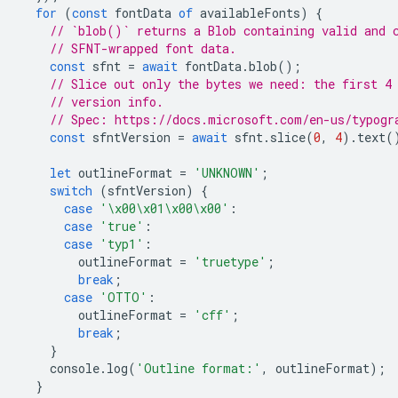
for
(
const
fontData
of
availableFonts
)
{
// `blob()` returns a Blob containing valid and 
// SFNT-wrapped font data.
const
sfnt
=
await
fontData
.
blob
();
// Slice out only the bytes we need: the first 4
// version info.
// Spec: https://docs.microsoft.com/en-us/typogr
const
sfntVersion
=
await
sfnt
.
slice
(
0
,
4
).
text
(
let
outlineFormat
=
'UNKNOWN'
;
switch
(
sfntVersion
)
{
case
'\x00\x01\x00\x00'
:
case
'true'
:
case
'typ1'
:
outlineFormat
=
'truetype'
;
break
;
case
'OTTO'
:
outlineFormat
=
'cff'
;
break
;
}
console
.
log
(
'Outline format:'
,
outlineFormat
);
}