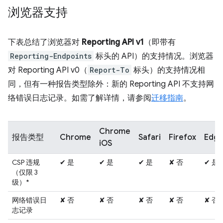
浏览器支持
下表总结了浏览器对
Reporting API v1
（即带有
Reporting-Endpoints
标头的 API）的支持情况。浏览器
对 Reporting API v0（
Report-To
标头）的支持情况相
同，但有一种报告类型除外：新的 Reporting API 不支持网
络错误日志记录。如需了解详情，请参阅
迁移指南
。
Chrome
报告类型
Chrome
Safari
Firefox
Edg
iOS
CSP 违规
✔ 是
✔ 是
✔ 是
✘ 否
✔ 是
（仅限 3
级）*
网络错误日
✘ 否
✘ 否
✘ 否
✘ 否
✘ 否
志记录