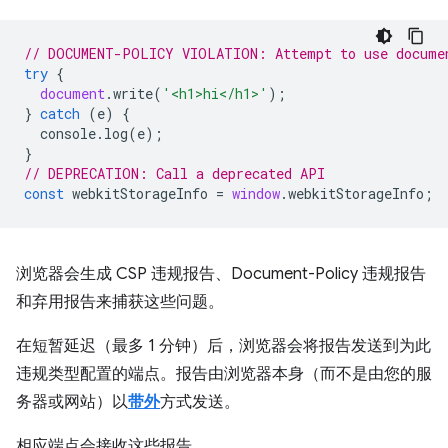
// DOCUMENT-POLICY VIOLATION: Attempt to use docume
try
{
document
.
write
(
'<h1>hi</h1>'
);
}
catch
(
e
)
{
console
.
log
(
e
);
}
// DEPRECATION: Call a deprecated API
const
webkitStorageInfo
=
window
.
webkitStorageInfo
;
浏览器会生成 CSP 违规报告、Document-Policy 违规报告
和弃用报告来捕获这些问题。
在短暂延迟（最多 1 分钟）后，浏览器会将报告发送到为此
违规类型配置的端点。报告由浏览器本身（而不是由您的服
务器或网站）以
带外
方式发送。
相应端点会接收这些报告。