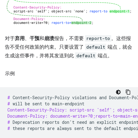
对于
弃用
、
干预
和
崩溃
报告，不需要
report-to
。这些报
告不受任何政策的约束。只要设置了
default
端点，就会
生成这些事件，并将其发送到此
default
端点。
示例
# 
Content-Security-Policy
violations
and
Document-Po
# 
will
be
sent
to
Content-Security-Policy: script-src 'self'; object-s
Document-Policy: document-write=?0;report-to=main-en
# 
Deprecation
reports
don
'
t
need
an
explicit
endpoin
# 
these
reports
are
always
sent
to
the
default