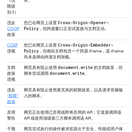
（仅
本。
限级
别 3）
Cross-Origin-Opener-
违反
您已在网页上设置
Policy
COOP
，但跨源窗口正尝试直接与文档互动。
政策
Cross-Origin-Embedder-
COEP
您已在网页上设置
Policy
违规
，但相应文档包含一个跨源 iframe，该 iframe
尚未选择由跨源文档加载。
document
.
write
文档
网页具有阻止使用
的文档政策，但
document
.
write
政策
脚本尝试调用
。
违规
违反
网页具有阻止使用麦克风的权限政策，以及请求音频输
“权限”
入的脚本。
政策
弃用
网页正在使用已弃用或即将弃用的 API；它直接调用该
警告
API 或使用顶级第三方脚本调用该 API。
干预
网页尝试执行的操作被浏览器出于安全、性能或用户体