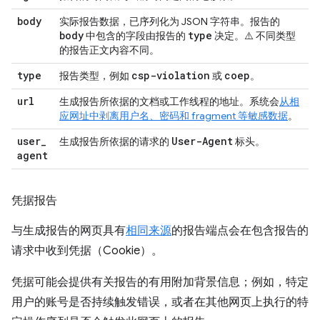
body
实际报告数据，已序列化为 JSON 字符串。报告的
body
type
中包含的字段由报告的
决定。
⚠️ 不同类型
的报告正文内容不同
。
type
csp-violation
coep
报告类型，例如
或
。
url
生成报告所依据的文档或工作线程的地址。系统会
从相
应网址中剥离用户名、密码和 fragment 等敏感数据
。
user
_
User-Agent
生成报告所依据的请求的
标头。
agent
凭据报告
与生成报告的网页具有
相同来源
的报告端点会在包含报告的
请求中收到凭据（Cookie）。
凭据可能会提供有关报告的有用附加背景信息；例如，特定
用户的账号是否持续触发错误，或者在其他网页上执行的特