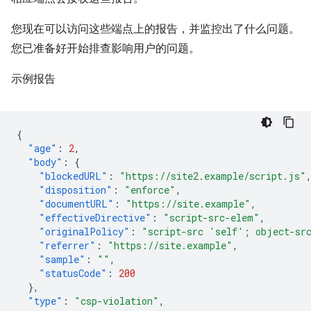
您现在可以访问这些端点上的报告，并监控出了什么问题。
您已准备好开始排查影响用户的问题。
示例报告
{
"age"
:
2
,
"body"
:
{
"blockedURL"
:
"https://site2.example/script.js"
"disposition"
:
"enforce"
,
"documentURL"
:
"https://site.example"
,
"effectiveDirective"
:
"script-src-elem"
,
"originalPolicy"
:
"script-src 'self'; object-sr
"referrer"
:
"https://site.example"
,
"sample"
:
""
,
"statusCode"
:
200
},
"type"
:
"csp-violation"
,