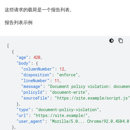
这些请求的载荷是一个报告列表。
报告列表示例
[
{
"age"
:
420
,
"body"
:
{
"columnNumber"
:
12
,
"disposition"
:
"enforce"
,
"lineNumber"
:
11
,
"message"
:
"Document policy violation: documen
"policyId"
:
"document-write"
,
"sourceFile"
:
"https://site.example/script.js
},
"type"
:
"document-policy-violation"
,
"url"
:
"https://site.example/"
,
"user_agent"
:
"Mozilla/5.0... Chrome/92.0.4504.0
},