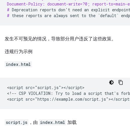
Document-Policy: document-write=?0; report-to=main-e
# 
Deprecation
reports
don
'
t
need
an
explicit
endpoin
# 
these
reports
are
always
sent
to
the
`
default
`
发生不可预见的情况，导致部分用户违反了这些政策。
违规行为示例
index.html
<script src="script.js"></script>

<!-- CSP VIOLATION: Try to load a script that's forb
script.js
，由
index.html
加载