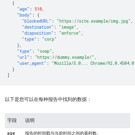
{
"age"
:
510
,
"body"
:
{
"blockedURL"
:
"https://site.example/img.jpg"
,
"destination"
:
"image"
,
"disposition"
:
"enforce"
,
"type"
:
"corp"
},
"type"
:
"coep"
,
"url"
:
"https://dummy.example/"
,
"user_agent"
:
"Mozilla/5.0... Chrome/92.0.4504.0
}
]
以下是您可以在每种报告中找到的数据：
字段
说明
age
报告的时间戳与当前时间之间的毫秒数。