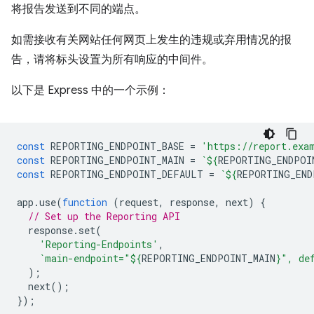
将报告发送到不同的端点。
如需接收有关网站任何网页上发生的违规或弃用情况的报
告，请将标头设置为所有响应的中间件。
以下是 Express 中的一个示例：
const
REPORTING_ENDPOINT_BASE
=
'https://report.exa
const
REPORTING_ENDPOINT_MAIN
=
`
${
REPORTING_ENDPOI
const
REPORTING_ENDPOINT_DEFAULT
=
`
${
REPORTING_END
app
.
use
(
function
(
request
,
response
,
next
)
{
// Set up the Reporting API
response
.
set
(
'Reporting-Endpoints'
,
`main-endpoint="
${
REPORTING_ENDPOINT_MAIN
}
", de
);
next
();
});