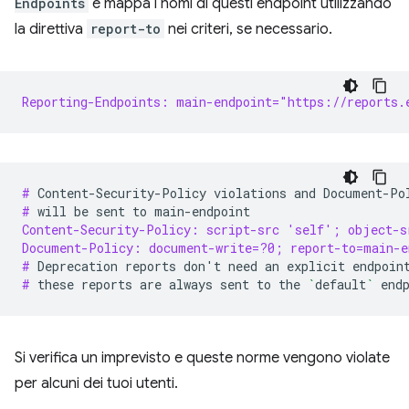
Endpoints
e mappa i nomi di questi endpoint utilizzando
la direttiva
report-to
nei criteri, se necessario.
Reporting-Endpoints: main-endpoint="https://reports.
# 
Content-Security-Policy
violations
and
Document-Po
# 
will
be
sent
to
Content-Security-Policy: script-src 'self'; object-s
Document-Policy: document-write=?0; report-to=main-e
# 
Deprecation
reports
don
'
t
need
an
explicit
endpoin
# 
these
reports
are
always
sent
to
the
`
default
`
Si verifica un imprevisto e queste norme vengono violate
per alcuni dei tuoi utenti.