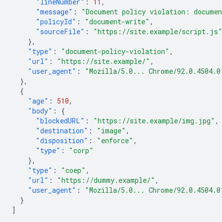
"lineNumber"
:
11
,
"message"
:
"Document policy violation: documen
"policyId"
:
"document-write"
,
"sourceFile"
:
"https://site.example/script.js
},
"type"
:
"document-policy-violation"
,
"url"
:
"https://site.example/"
,
"user_agent"
:
"Mozilla/5.0... Chrome/92.0.4504.0
},
{
"age"
:
510
,
"body"
:
{
"blockedURL"
:
"https://site.example/img.jpg"
,
"destination"
:
"image"
,
"disposition"
:
"enforce"
,
"type"
:
"corp"
},
"type"
:
"coep"
,
"url"
:
"https://dummy.example/"
,
"user_agent"
:
"Mozilla/5.0... Chrome/92.0.4504.0
}
]