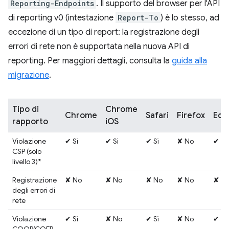
Reporting-Endpoints
. Il supporto del browser per l'API
di reporting v0 (intestazione
Report-To
) è lo stesso, ad
eccezione di un tipo di report: la registrazione degli
errori di rete non è supportata nella nuova API di
reporting. Per maggiori dettagli, consulta la
guida alla
migrazione
.
Tipo di
Chrome
Chrome
Safari
Firefox
Edg
rapporto
iOS
Violazione
✔ Sì
✔ Sì
✔ Sì
✘ No
✔ Sì
CSP (solo
livello 3)*
Registrazione
✘ No
✘ No
✘ No
✘ No
✘ N
degli errori di
rete
Violazione
✔ Sì
✘ No
✔ Sì
✘ No
✔ Sì