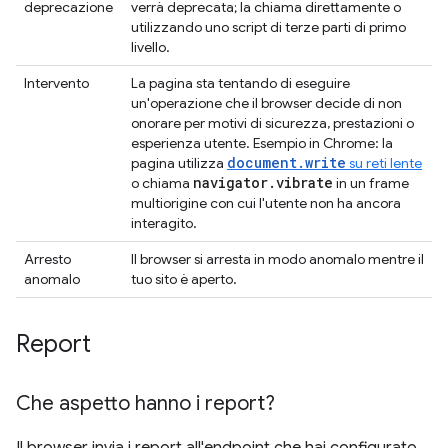
deprecazione
verrà deprecata; la chiama direttamente o
utilizzando uno script di terze parti di primo
livello.
Intervento
La pagina sta tentando di eseguire
un'operazione che il browser decide di non
onorare per motivi di sicurezza, prestazioni o
esperienza utente. Esempio in Chrome: la
document.write
pagina utilizza
su reti lente
navigator
.
vibrate
o chiama
in un frame
multiorigine con cui l'utente non ha ancora
interagito.
Arresto
Il browser si arresta in modo anomalo mentre il
anomalo
tuo sito è aperto.
Report
Che aspetto hanno i report?
Il browser invia i report all'endpoint che hai configurato.