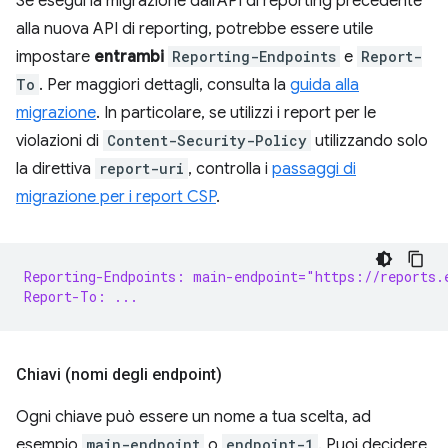
Se esegui la migrazione dall'API di reporting precedente
alla nuova API di reporting, potrebbe essere utile
impostare
entrambi
Reporting-Endpoints
e
Report-
To
. Per maggiori dettagli, consulta la
guida alla
migrazione
. In particolare, se utilizzi i report per le
violazioni di
Content-Security-Policy
utilizzando solo
la direttiva
report-uri
, controlla i
passaggi di
migrazione per i report CSP
.
Reporting-Endpoints: main-endpoint="https://reports.
Report-To: ...
Chiavi (nomi degli endpoint)
Ogni chiave può essere un nome a tua scelta, ad
esempio
main-endpoint
o
endpoint-1
. Puoi decidere