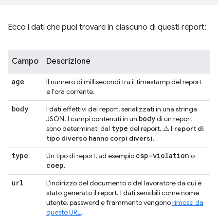
Ecco i dati che puoi trovare in ciascuno di questi report:
Campo
Descrizione
age
Il numero di millisecondi tra il timestamp del report
e l'ora corrente.
body
I dati effettivi del report, serializzati in una stringa
body
JSON. I campi contenuti in un
di un report
type
sono determinati dal
del report.
⚠️ I report di
tipo diverso hanno corpi diversi
.
type
csp-violation
Un tipo di report, ad esempio
o
coep
.
url
L'indirizzo del documento o del lavoratore da cui è
stato generato il report. I dati sensibili come nome
utente, password e frammento vengono
rimossi da
questo URL
.