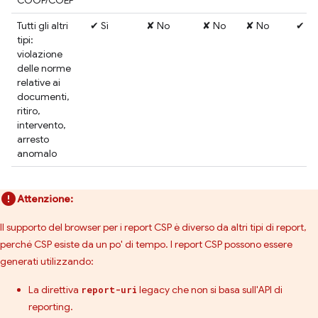
COOP/COEP
Tutti gli altri
✔ Sì
✘ No
✘ No
✘ No
✔ Sì
tipi:
violazione
delle norme
relative ai
documenti,
ritiro,
intervento,
arresto
anomalo
Attenzione:
Il supporto del browser per i report CSP è diverso da altri tipi di report,
perché CSP esiste da un po' di tempo. I report CSP possono essere
generati utilizzando:
La direttiva
legacy che non si basa sull'API di
report-uri
reporting.