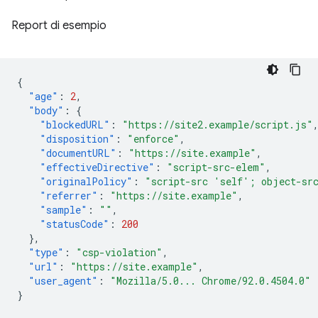
Report di esempio
{
"age"
:
2
,
"body"
:
{
"blockedURL"
:
"https://site2.example/script.js"
"disposition"
:
"enforce"
,
"documentURL"
:
"https://site.example"
,
"effectiveDirective"
:
"script-src-elem"
,
"originalPolicy"
:
"script-src 'self'; object-sr
"referrer"
:
"https://site.example"
,
"sample"
:
""
,
"statusCode"
:
200
},
"type"
:
"csp-violation"
,
"url"
:
"https://site.example"
,
"user_agent"
:
"Mozilla/5.0... Chrome/92.0.4504.0"
}