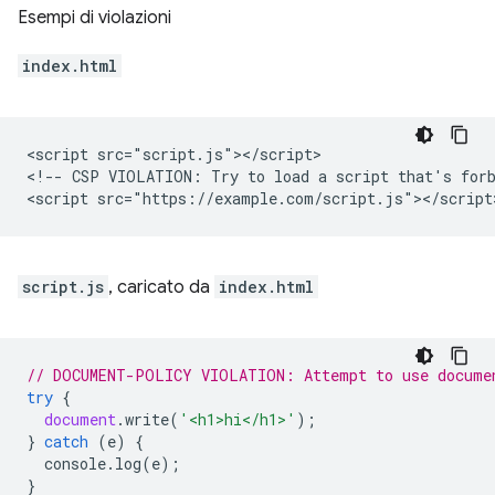
Esempi di violazioni
index.html
<script src="script.js"></script>

<!-- CSP VIOLATION: Try to load a script that's forb
script.js
, caricato da
index.html
// DOCUMENT-POLICY VIOLATION: Attempt to use docume
try
{
document
.
write
(
'<h1>hi</h1>'
);
}
catch
(
e
)
{
console
.
log
(
e
);
}