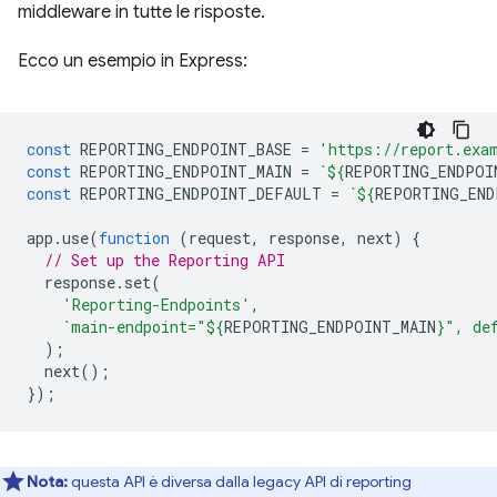
middleware in tutte le risposte.
Ecco un esempio in Express:
const
REPORTING_ENDPOINT_BASE
=
'https://report.exa
const
REPORTING_ENDPOINT_MAIN
=
`
${
REPORTING_ENDPOI
const
REPORTING_ENDPOINT_DEFAULT
=
`
${
REPORTING_END
app
.
use
(
function
(
request
,
response
,
next
)
{
// Set up the Reporting API
response
.
set
(
'Reporting-Endpoints'
,
`main-endpoint="
${
REPORTING_ENDPOINT_MAIN
}
", de
);
next
();
});
Nota:
questa API è diversa dalla legacy API di reporting