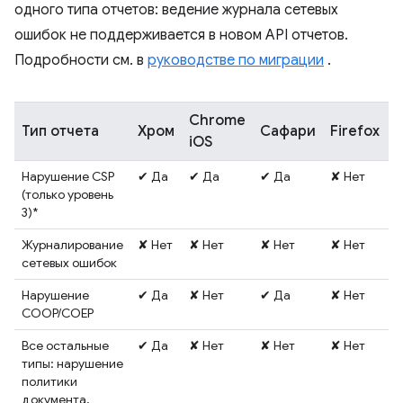
одного типа отчетов: ведение журнала сетевых
ошибок не поддерживается в новом API отчетов.
Подробности см. в
руководстве по миграции
.
Chrome
Тип отчета
Хром
Сафари
Firefox
К
iOS
Нарушение CSP
✔ Да
✔ Да
✔ Да
✘ Нет
✔
(только уровень
3)*
Журналирование
✘ Нет
✘ Нет
✘ Нет
✘ Нет
✘
сетевых ошибок
Нарушение
✔ Да
✘ Нет
✔ Да
✘ Нет
✔
COOP/COEP
Все остальные
✔ Да
✘ Нет
✘ Нет
✘ Нет
✔
типы: нарушение
политики
документа,