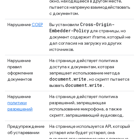
окно, находящееся в другом месте,
пытается напрямую взаимодействовать
с документом.
Cross-Origin-
Нарушение
COEP
Вы установили
Embedder-Policy
для страницы, но
документ содержит iframe, который не
дал согласия на загрузку из других
источников.
Нарушение
На странице действует политика
правил
доступа к документам, которая
оформления
запрещает использование метода
document
.
write
документов
, но скрипт пытается
document
.
write
вызвать
.
Нарушение
На странице действует политика
политики
разрешений, запрещающая
разрешений
использование микрофона, а также
скрипт, запрашивающий аудиовход.
Предупреждение
На странице используется API, который
об устаревании
устарел или будет устарел; она
вызывает его напрямую или с помощью