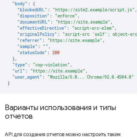
"body"
:
{
"blockedURL"
:
"https://site2.example/script.js"
"disposition"
:
"enforce"
,
"documentURL"
:
"https://site.example"
,
"effectiveDirective"
:
"script-src-elem"
,
"originalPolicy"
:
"script-src 'self'; object-sr
"referrer"
:
"https://site.example"
,
"sample"
:
""
,
"statusCode"
:
200
},
"type"
:
"csp-violation"
,
"url"
:
"https://site.example"
,
"user_agent"
:
"Mozilla/5.0... Chrome/92.0.4504.0"
}
Варианты использования и типы
отчетов
API для создания отчетов можно настроить таким