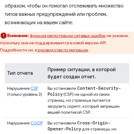
образом, чтобы он помогал отслеживать множество
типов важных предупреждений или проблем,
возникающих на вашем сайте:
Внимание:
функция регистрации сетевых ошибок
не указана,
поскольку она не поддерживается в новой версии API.
Подробности см. в
руководстве по миграции
.
Пример ситуации, в которой
Тип отчета
будет создан отчет.
Content-Security-
Нарушение
CSP
Вы установили
Policy
(только уровень 3)
(CSP) на одной из своих
страниц, но страница пытается
загрузить скрипт, который запрещен
вашей политикой CSP.
Cross-Origin-
Нарушение
COOP
Вы установили
Opener-Policy
для страницы, но