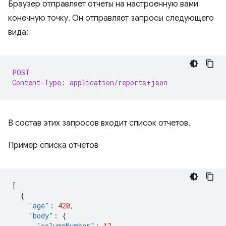
Браузер отправляет отчеты на настроенную вами
конечную точку. Он отправляет запросы следующего
вида:
POST
Content-Type: application/reports+json
В состав этих запросов входит список отчетов.
Пример списка отчетов
[
{
"age"
:
420
,
"body"
:
{
"columnNumber"
:
12
,