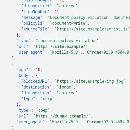
"disposition"
:
"enforce"
,
"lineNumber"
:
11
,
"message"
:
"Document policy violation: documen
"policyId"
:
"document-write"
,
"sourceFile"
:
"https://site.example/script.js
},
"type"
:
"document-policy-violation"
,
"url"
:
"https://site.example/"
,
"user_agent"
:
"Mozilla/5.0... Chrome/92.0.4504.0
},
{
"age"
:
510
,
"body"
:
{
"blockedURL"
:
"https://site.example/img.jpg"
,
"destination"
:
"image"
,
"disposition"
:
"enforce"
,
"type"
:
"corp"
},
"type"
:
"coep"
,
"url"
:
"https://dummy.example/"
,
"user_agent"
:
"Mozilla/5.0... Chrome/92.0.4504.0
}