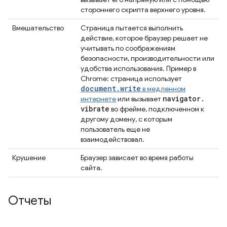
стороннего скрипта верхнего уровня.
Вмешательство
Страница пытается выполнить
действие, которое браузер решает не
учитывать по соображениям
безопасности, производительности или
удобства использования. Пример в
Chrome: страница использует
document.write
в медленном
navigator
.
интернете
или вызывает
vibrate
во фрейме, подключенном к
другому домену, с которым
пользователь еще не
взаимодействовал.
Крушение
Браузер зависает во время работы
сайта.
Отчеты