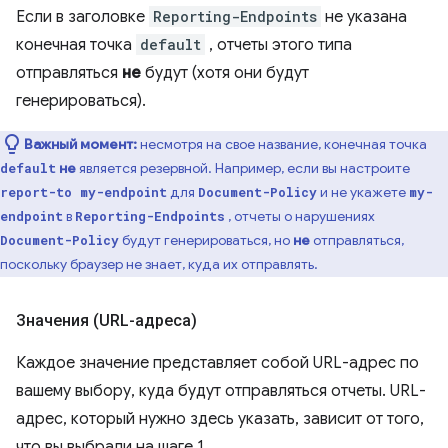
Если в заголовке
Reporting-Endpoints
не указана
конечная точка
default
, отчеты этого типа
отправляться
не
будут (хотя они будут
генерироваться).
Важный момент:
несмотря на свое название, конечная точка
не
является резервной. Например, если вы настроите
default
для
и не укажете
report-to my-endpoint
Document-Policy
my-
в
, отчеты о нарушениях
endpoint
Reporting-Endpoints
будут генерироваться, но
не
отправляться,
Document-Policy
поскольку браузер не знает, куда их отправлять.
Значения (URL-адреса)
Каждое значение представляет собой URL-адрес по
вашему выбору, куда будут отправляться отчеты. URL-
адрес, который нужно здесь указать, зависит от того,
что вы выбрали на шаге 1.