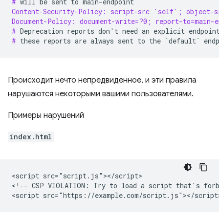
# 
will
be
sent
to
Content-Security-Policy: script-src 'self'; object-s
Document-Policy: document-write=?0; report-to=main-e
# 
Deprecation
reports
don
'
t
need
an
explicit
endpoin
# 
these
reports
are
always
sent
to
the
`
default
`
Происходит нечто непредвиденное, и эти правила
нарушаются некоторыми вашими пользователями.
Примеры нарушений
index.html
<script src="script.js"></script>

<!-- CSP VIOLATION: Try to load a script that's forb