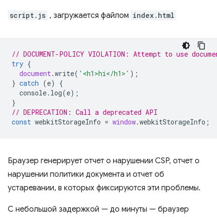
script.js
, загружается файлом
index.html
// DOCUMENT-POLICY VIOLATION: Attempt to use docume
try
{
document
.
write
(
'<h1>hi</h1>'
);
}
catch
(
e
)
{
console
.
log
(
e
);
}
// DEPRECATION: Call a deprecated API
const
webkitStorageInfo
=
window
.
webkitStorageInfo
;
Браузер генерирует отчет о нарушении CSP, отчет о
нарушении политики документа и отчет об
устаревании, в которых фиксируются эти проблемы.
С небольшой задержкой — до минуты — браузер