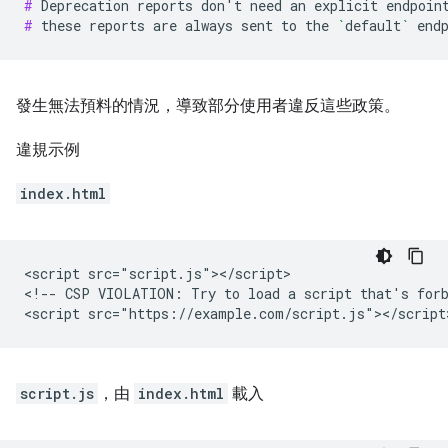
# 
Deprecation
reports
don
'
t
need
an
explicit
endpoin
# 
these
reports
are
always
sent
to
the
`
default
`
發生無法預料的情況，導致部分使用者違反這些政策。
違規示例
index.html
<script src="script.js"></script>

<!-- CSP VIOLATION: Try to load a script that's forb
script.js
，由
index.html
載入