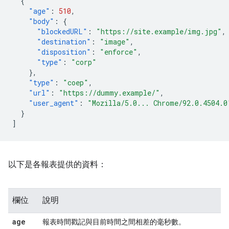
{
"age"
:
510
,
"body"
:
{
"blockedURL"
:
"https://site.example/img.jpg"
,
"destination"
:
"image"
,
"disposition"
:
"enforce"
,
"type"
:
"corp"
},
"type"
:
"coep"
,
"url"
:
"https://dummy.example/"
,
"user_agent"
:
"Mozilla/5.0... Chrome/92.0.4504.0
}
]
以下是各報表提供的資料：
欄位
說明
age
報表時間戳記與目前時間之間相差的毫秒數。