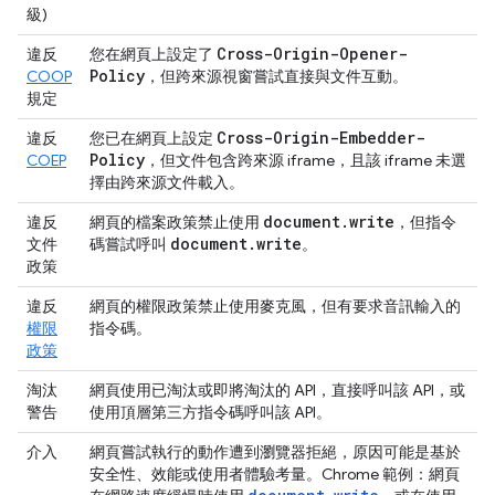
級)
Cross-Origin-Opener-
違反
您在網頁上設定了
Policy
COOP
，但跨來源視窗嘗試直接與文件互動。
規定
Cross-Origin-Embedder-
違反
您已在網頁上設定
Policy
COEP
，但文件包含跨來源 iframe，且該 iframe 未選
擇由跨來源文件載入。
document
.
write
違反
網頁的檔案政策禁止使用
，但指令
document
.
write
文件
碼嘗試呼叫
。
政策
違反
網頁的權限政策禁止使用麥克風，但有要求音訊輸入的
權限
指令碼。
政策
淘汰
網頁使用已淘汰或即將淘汰的 API，直接呼叫該 API，或
警告
使用頂層第三方指令碼呼叫該 API。
介入
網頁嘗試執行的動作遭到瀏覽器拒絕，原因可能是基於
安全性、效能或使用者體驗考量。Chrome 範例：網頁