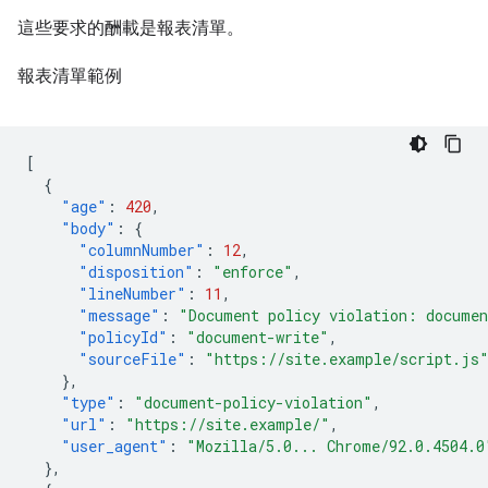
這些要求的酬載是報表清單。
報表清單範例
[
{
"age"
:
420
,
"body"
:
{
"columnNumber"
:
12
,
"disposition"
:
"enforce"
,
"lineNumber"
:
11
,
"message"
:
"Document policy violation: documen
"policyId"
:
"document-write"
,
"sourceFile"
:
"https://site.example/script.js
},
"type"
:
"document-policy-violation"
,
"url"
:
"https://site.example/"
,
"user_agent"
:
"Mozilla/5.0... Chrome/92.0.4504.0
},