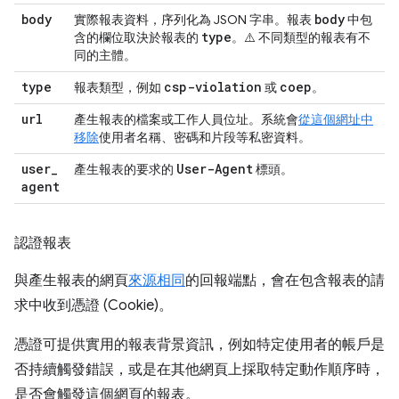
body
body
實際報表資料，序列化為 JSON 字串。報表
中包
type
含的欄位取決於報表的
。
⚠️ 不同類型的報表有不
同的主體
。
type
csp-violation
coep
報表類型，例如
或
。
url
產生報表的檔案或工作人員位址。系統會
從這個網址中
移除
使用者名稱、密碼和片段等私密資料。
user
_
User-Agent
產生報表的要求的
標頭。
agent
認證報表
與產生報表的網頁
來源相同
的回報端點，會在包含報表的請
求中收到憑證 (Cookie)。
憑證可提供實用的報表背景資訊，例如特定使用者的帳戶是
否持續觸發錯誤，或是在其他網頁上採取特定動作順序時，
是否會觸發這個網頁的報表。