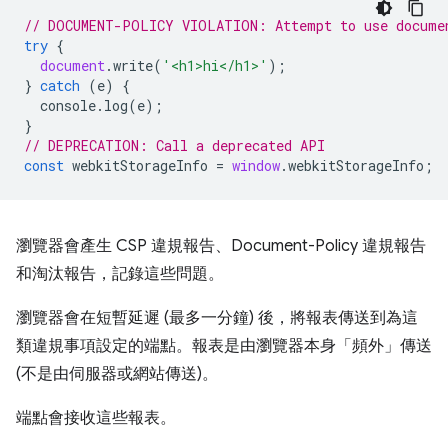
// DOCUMENT-POLICY VIOLATION: Attempt to use docume
try
{
document
.
write
(
'<h1>hi</h1>'
);
}
catch
(
e
)
{
console
.
log
(
e
);
}
// DEPRECATION: Call a deprecated API
const
webkitStorageInfo
=
window
.
webkitStorageInfo
;
瀏覽器會產生 CSP 違規報告、Document-Policy 違規報告
和淘汰報告，記錄這些問題。
瀏覽器會在短暫延遲 (最多一分鐘) 後，將報表傳送到為這
類違規事項設定的端點。報表是由瀏覽器本身「頻外」
傳送
(不是由伺服器或網站傳送)。
端點會接收這些報表。