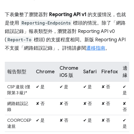
下表彙整了瀏覽器對
Reporting API v1
的支援情況，也就
是使用
Reporting-Endpoints
標頭的情況。除了「網路
錯誤記錄」報表類型外，瀏覽器對 Reporting API v0
(
Report-To
標頭) 的支援程度相同。新版 Reporting API
不支援「網路錯誤記錄」。詳情請參閱
遷移指南
。
Chrome
邊
報告類型
Chrome
Safari
Firefox
iOS 版
緣
CSP 違規 (僅
✔ 是
✔ 是
✔ 是
✘ 否
✔
限第 3 級)*
是
網路錯誤記
✘ 否
✘ 否
✘ 否
✘ 否
✘
錄
否
COOP/COEP
✔ 是
✘ 否
✔ 是
✘ 否
✔
違規
是