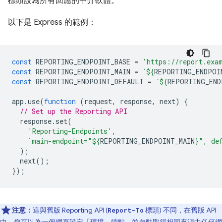
標頭設為所有回應的中介軟體。
以下是 Express 的範例：
const
REPORTING_ENDPOINT_BASE
=
'https://report.exa
const
REPORTING_ENDPOINT_MAIN
=
`
${
REPORTING_ENDPOI
const
REPORTING_ENDPOINT_DEFAULT
=
`
${
REPORTING_END
app
.
use
(
function
(
request
,
response
,
next
)
{
// Set up the Reporting API
response
.
set
(
'Reporting-Endpoints'
,
`main-endpoint="
${
REPORTING_ENDPOINT_MAIN
}
", de
);
next
();
});
注意：
這與舊版 Reporting API (
標頭) 不同，在舊版 API
Report-To