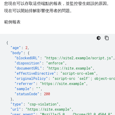
您現在可以存取這些端點的報表，並監控發生錯誤的原因。
現在可以開始排解影響使用者的問題。
範例報表
{
"age"
:
2
,
"body"
:
{
"blockedURL"
:
"https://site2.example/script.js"
"disposition"
:
"enforce"
,
"documentURL"
:
"https://site.example"
,
"effectiveDirective"
:
"script-src-elem"
,
"originalPolicy"
:
"script-src 'self'; object-sr
"referrer"
:
"https://site.example"
,
"sample"
:
""
,
"statusCode"
:
200
},
"type"
:
"csp-violation"
,
"url"
:
"https://site.example"
,
"user_agent"
:
"Mozilla/5.0... Chrome/92.0.4504.0"