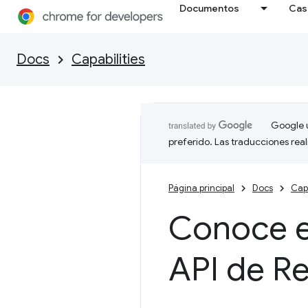
Documentos
Cas
Docs
Capabilities
Google u
preferido. Las traducciones rea
Página principal
Docs
Capa
Conoce el
API de R