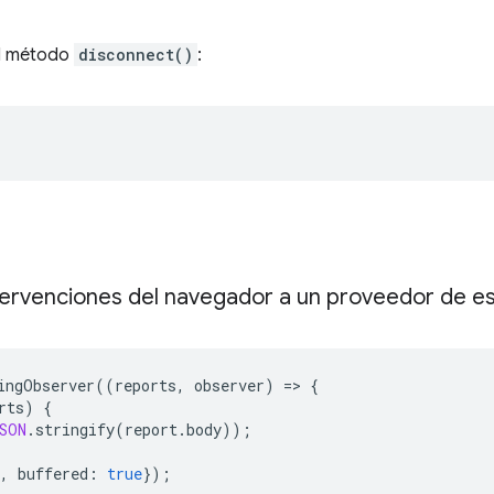
el método
disconnect()
:
ervenciones del navegador a un proveedor de es
ingObserver
((
reports
,
observer
)
=
>
{
rts
)
{
SON
.
stringify
(
report
.
body
));
,
buffered
:
true
});