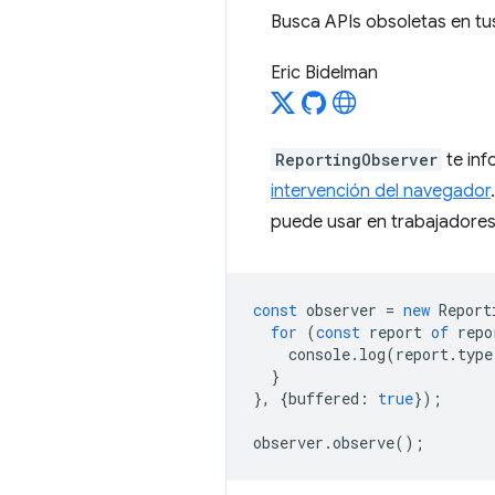
Busca APIs obsoletas en tu
Eric Bidelman
ReportingObserver
te inf
intervención del navegador
puede usar en trabajadores
const
observer
=
new
Report
for
(
const
report
of
repo
console
.
log
(
report
.
type
}
},
{
buffered
:
true
});
observer
.
observe
();