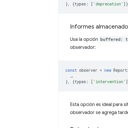
},
{
types
:
[
'deprecation'
]
Informes almacenado
Usa la opción
buffered: t
observador:
const
observer
=
new
Report
…
},
{
types
:
[
'intervention'
]
Esta opción es ideal para s
observador se agrega tarde,