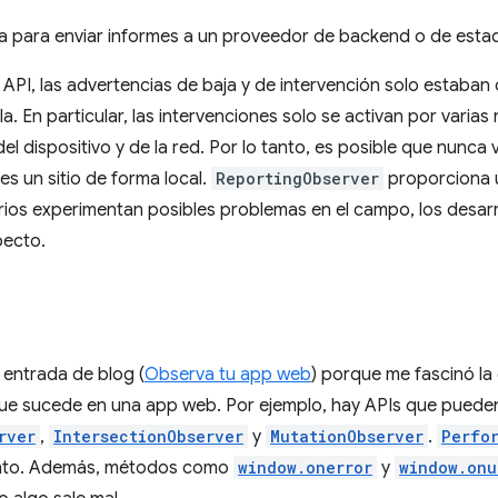
a para enviar informes a un proveedor de backend o de estadís
a API, las advertencias de baja y de intervención solo estaban
. En particular, las intervenciones solo se activan por varias
el dispositivo y de la red. Por lo tanto, es posible que nunc
s un sitio de forma local.
ReportingObserver
proporciona u
ios experimentan posibles problemas en el campo, los desa
pecto.
 entrada de blog (
Observa tu app web
) porque me fascinó la
 que sucede en una app web. Por ejemplo, hay APIs que puede
rver
,
IntersectionObserver
y
MutationObserver
.
Perfo
ento. Además, métodos como
window.onerror
y
window.onu