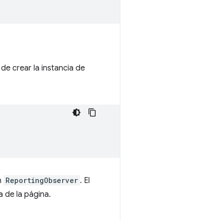
e crear la instancia de
n
ReportingObserver
. El
 de la página.