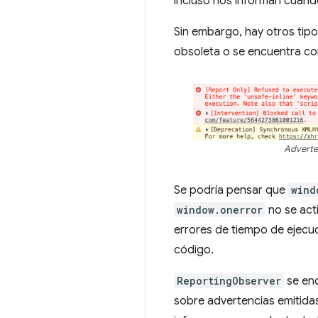
incluso nos informan cuando
Sin embargo, hay otros tipo
obsoleta o se encuentra c
Adverten
Se podría pensar que
wind
window.onerror
no se act
errores de tiempo de ejecuc
código.
ReportingObserver
se enc
sobre advertencias emitida