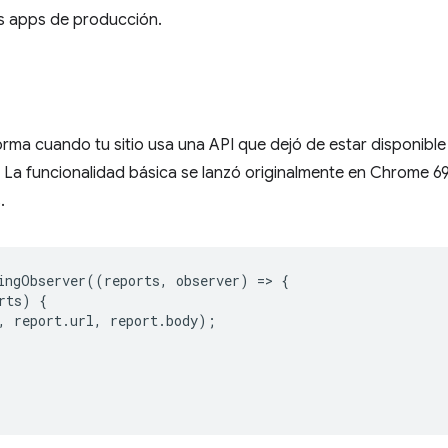
s apps de producción.
orma cuando tu sitio usa una API que dejó de estar disponib
. La funcionalidad básica se lanzó originalmente en Chrome 69
.
ingObserver
((
reports
,
observer
)
=
>
{
rts
)
{
,
report
.
url
,
report
.
body
);