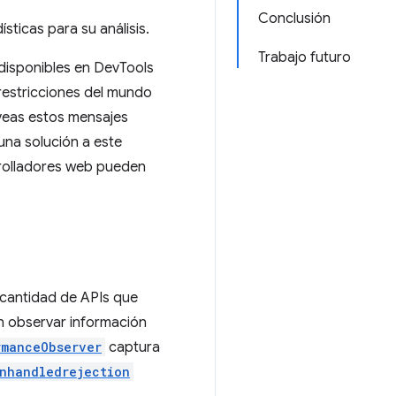
Conclusión
ticas para su análisis.
Trabajo futuro
 disponibles en DevTools
 restricciones del mundo
a veas estos mensajes
na solución a este
rrolladores web pueden
 cantidad de APIs que
n observar información
rmanceObserver
captura
nhandledrejection