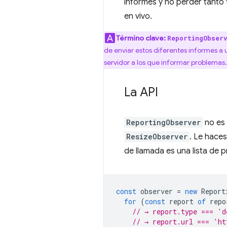
informes y no perder tanto 
en vivo.
Término clave:
ReportingObser
de enviar estos diferentes informes a
servidor a los que informar problemas.
La API
ReportingObserver
no es 
ResizeObserver
. Le haces
de llamada es una lista de 
const
observer
=
new
Report
for
(
const
report
of
repo
// → report.type === 'd
// → report.url === 'ht