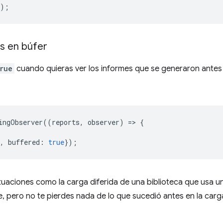
});
s en búfer
rue
cuando quieras ver los informes que se generaron antes d
ingObserver
((
reports
,
observer
)
=
>
{
,
buffered
:
true
});
ituaciones como la carga diferida de una biblioteca que usa u
 pero no te pierdes nada de lo que sucedió antes en la carga