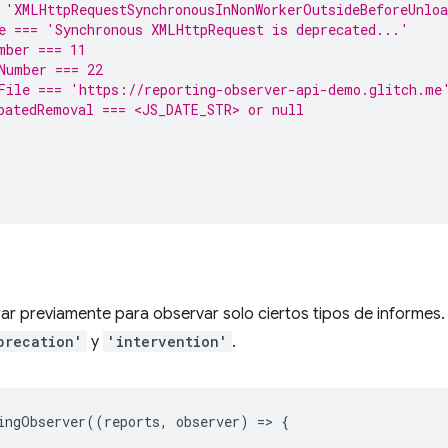
 'XMLHttpRequestSynchronousInNonWorkerOutsideBeforeUnlo
e === 'Synchronous XMLHttpRequest is deprecated...'
mber === 11
Number === 22
File === 'https://reporting-observer-api-demo.glitch.me
patedRemoval === <JS_DATE_STR> or null
rar previamente para observar solo ciertos tipos de informes
precation'
y
'intervention'
.
ingObserver
((
reports
,
observer
)
=
>
{