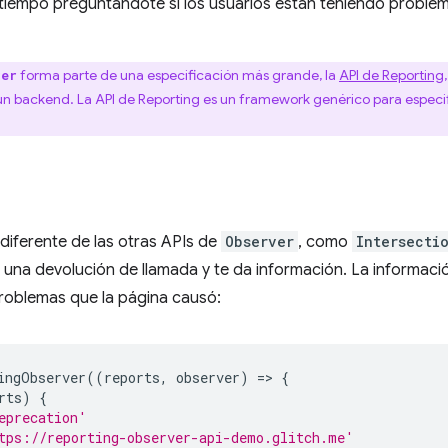
tiempo preguntándote si los usuarios están teniendo problem
forma parte de una especificación más grande, la
API de Reporting
ver
 un backend. La API de Reporting es un framework genérico para especi
diferente de las otras APIs de
Observer
, como
Intersecti
 una devolución de llamada y te da información. La informaci
problemas que la página causó:
ingObserver
((
reports
,
observer
)
=
>
{
rts
)
{
eprecation'
tps://reporting-observer-api-demo.glitch.me'