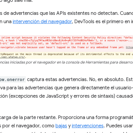
 algo sale mal.
s de advertencias que las APIs existentes no detectan. Cuand
on una
intervención del navegador
, DevTools es el primero en 
cias iniciadas por el navegador en la consola de Herramientas para desarro
ow.onerror
captura estas advertencias. No, en absoluto. Es
iva para las advertencias que genera directamente el usuario
ión (excepciones de JavaScript y errores de sintaxis) causad
arga de la parte restante. Proporciona una forma programátic
s por el navegador, como
bajas
y
intervenciones
. Puedes usa