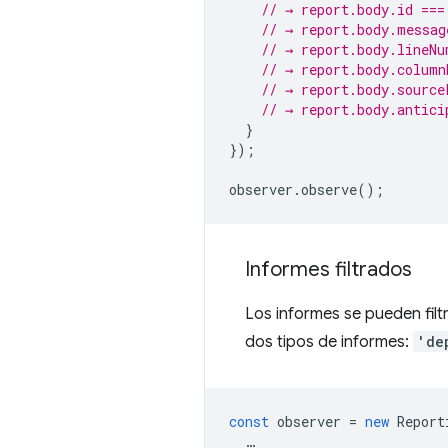
// → report.body.id ===
// → report.body.messag
// → report.body.lineNu
// → report.body.column
// → report.body.source
// → report.body.antici
}
});
observer
.
observe
();
Informes filtrados
Los informes se pueden filt
dos tipos de informes:
'de
const
observer
=
new
Report
…