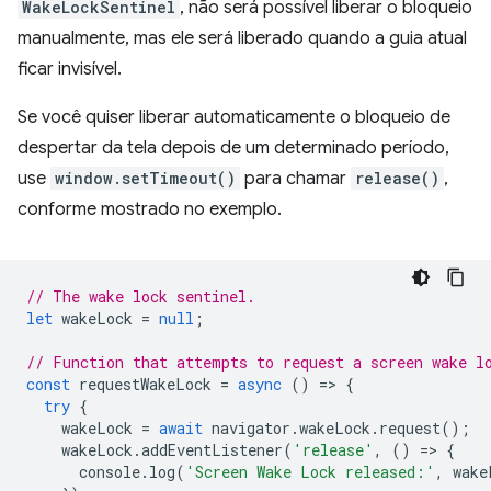
WakeLockSentinel
, não será possível liberar o bloqueio
manualmente, mas ele será liberado quando a guia atual
ficar invisível.
Se você quiser liberar automaticamente o bloqueio de
despertar da tela depois de um determinado período,
use
window.setTimeout()
para chamar
release()
,
conforme mostrado no exemplo.
// The wake lock sentinel.
let
wakeLock
=
null
;
// Function that attempts to request a screen wake l
const
requestWakeLock
=
async
()
=
>
{
try
{
wakeLock
=
await
navigator
.
wakeLock
.
request
();
wakeLock
.
addEventListener
(
'release'
,
()
=
>
{
console
.
log
(
'Screen Wake Lock released:'
,
wake