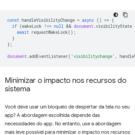
const
handleVisibilityChange
=
async
()
=
>
{
if
(
wakeLock
!==
null
 && 
document
.
visibilityState
await
requestWakeLock
();
}
};
document
.
addEventListener
(
'visibilitychange'
,
handle
Minimizar o impacto nos recursos do
sistema
Você deve usar um bloqueio de despertar da tela no seu
app? A abordagem escolhida depende das
necessidades do app. No entanto, use a abordagem
mais leve possível para minimizar o impacto nos recursos