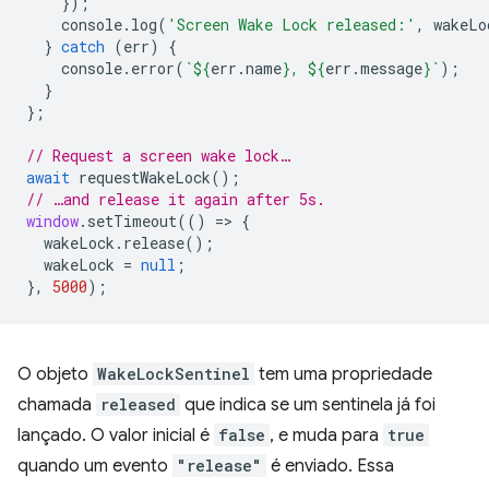
});
console
.
log
(
'Screen Wake Lock released:'
,
wakeLo
}
catch
(
err
)
{
console
.
error
(
`
${
err
.
name
}
, 
${
err
.
message
}
`
);
}
};
// Request a screen wake lock…
await
requestWakeLock
();
// …and release it again after 5s.
window
.
setTimeout
(()
=
>
{
wakeLock
.
release
();
wakeLock
=
null
;
},
5000
);
O objeto
WakeLockSentinel
tem uma propriedade
chamada
released
que indica se um sentinela já foi
lançado. O valor inicial é
false
, e muda para
true
quando um evento
"release"
é enviado. Essa