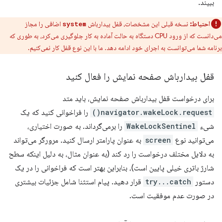
ببیند.
احتیاط:
نسخه قبلی این مشخصات، قفل بیدارباش
اضافی را مجاز
system
می‌دانست که از ورود CPU دستگاه به حالت آماده به کار جلوگیری می‌کرد، به طوری که
برنامه شما می‌توانست به اجرای خود ادامه دهد. ما با این نوع قفل کار نمی‌کنیم.
قفل بیدارباش صفحه نمایش را فعال کنید
برای درخواست قفل بیدارباش صفحه نمایش، باید متد
navigator.wakeLock.request()
را فراخوانی کنید که یک
شیء
WakeLockSentinel
را برمی‌گرداند. به صورت اختیاری،
می‌توانید نوع
screen
به عنوان پارامتر ارسال کنید. مرورگر می‌تواند
به دلایل مختلف درخواست را رد کند (به عنوان مثال، به دلیل اینکه سطح
شارژ باتری خیلی پایین است)، بنابراین بهتر است که فراخوانی را در یک
دستور
try...catch
قرار دهید. پیام استثنا شامل جزئیات بیشتری
در صورت عدم موفقیت است.