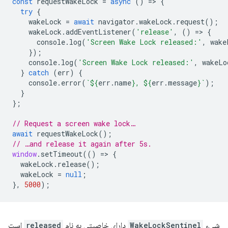
const
requestWakeLock
=
async
()
=
>
{
try
{
wakeLock
=
await
navigator
.
wakeLock
.
request
();
wakeLock
.
addEventListener
(
'release'
,
()
=
>
{
console
.
log
(
'Screen Wake Lock released:'
,
wake
});
console
.
log
(
'Screen Wake Lock released:'
,
wakeLo
}
catch
(
err
)
{
console
.
error
(
`
${
err
.
name
}
, 
${
err
.
message
}
`
);
}
};
// Request a screen wake lock…
await
requestWakeLock
();
// …and release it again after 5s.
window
.
setTimeout
(()
=
>
{
wakeLock
.
release
();
wakeLock
=
null
;
},
5000
);
شیء
WakeLockSentinel
دارای خاصیتی به نام
released
است