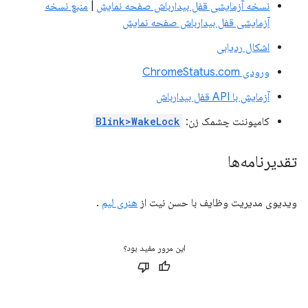
نسخه آزمایشی قفل بیدارباش صفحه نمایش
|
منبع نسخه
آزمایشی قفل بیدارباش صفحه نمایش
اشکال ردیابی
ورودی ChromeStatus.com
آزمایش با API قفل بیدارباش
کامپوننت چشمک زن:
Blink>WakeLock
تقدیرنامه‌ها
ویدیوی مدیریت وظایف با حسن نیت از
هنری لیم
.
این مرور مفید بود؟