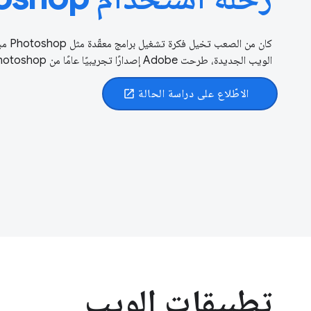
كان م
الويب الجديدة، طرحت Adobe إصدارًا تجريبيًا عامًا من Photoshop على الويب.
الاطّلاع على دراسة الحالة
open_in_new
تطبيقات الويب