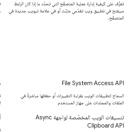
تعرَّف على كيفية إدارة عملية المتصفّح التي تحدّد ما إذا كان الرابط
ت
سيفتح في تطبيق ويب تقدّمي مثبَّت أو في علامة تبويب جديدة في
عناو
المتصفّح.
File System Access API
ش
السماح لتطبيقات الويب بقراءة التغييرات أو حفظها مباشرةً في
الملفات والمجلدات على جهاز المستخدم
ا
تنسيقات الويب المخصّصة لواجهة Async
أ
Clipboard API
ت