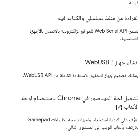
ريبة.
لقراءة من منفذ تسلسلي والكتابة فيه
تسمح Web Serial API للمواقع الإلكترونية بالاتصال بالأجهزة
لتسلسلية.
نشاء جهاز لـ WebUSB
مكنك تصميم جهاز لتحقيق الاستفادة الكاملة من WebUSB API.
تشغيل لعبة الديناصور في Chrome باستخدام لوحة
لألعاب
open_in_new
تعرَّف على كيفية استخدام واجهة برمجة تطبيقات Gamepad
لارتقاء بألعاب الويب إلى المستوى التالي.