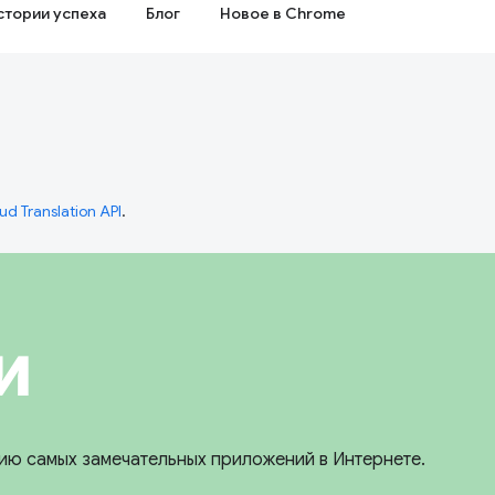
стории успеха
Блог
Новое в Chrome
ud Translation API
.
и
нию самых замечательных приложений в Интернете.