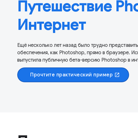
Путешествие Pho
Интернет
Ещё несколько лет назад было трудно представит
обеспечения, как Photoshop, прямо в браузере. И
выпустила публичную бета-версию Photoshop в ин
Прочтите практический пример
open_in_new