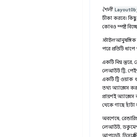
শৈলী
LayoutOb
টীকা করবে। কিছু ক
কোনও স্পষ্ট বিচ্ছ
স্টাইল
আনুষঙ্গিক 
পরে প্রতিটি ধাপে 
একটি নিম্ন স্তরে,
লেআউট ট্রি, পেইন্ট
একটি ট্রি ওয়াক
থ
তথ্য অ্যাক্সেস কর
প্রায়শই অ্যাক্সে
থেকে গাছে হাঁটা
অবশেষে, রেন্ডারি
লেআউট, ডকুমেন্ট
আপডেট, ডিসপ্লে স