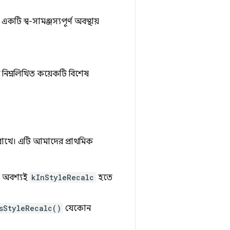
একটি স্ব-সামঞ্জস্যপূর্ণ অবস্থায়
বে নিম্নলিখিত কয়েকটি বিশেষ
 রাখে। এটি আমাদের প্রাথমিক
র অবশ্যই
kInStyleRecalc
হতে
sStyleRecalc()
যেকোন