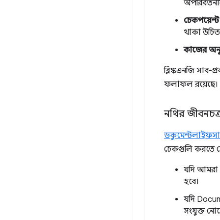
অপরিবর্তনী
চেকপয়েন্ট 
থাকা উচিত
কাজের অন
ব্লিঙ্কএনজি সাব-প
ফলাফল রয়েছে।
নথির জীবনচক্
ডকুমেন্টলাইফস
চেকগুলি করতে দেয
যদি আমরা 
হবে।
যদি Docum
সংযুক্ত নো