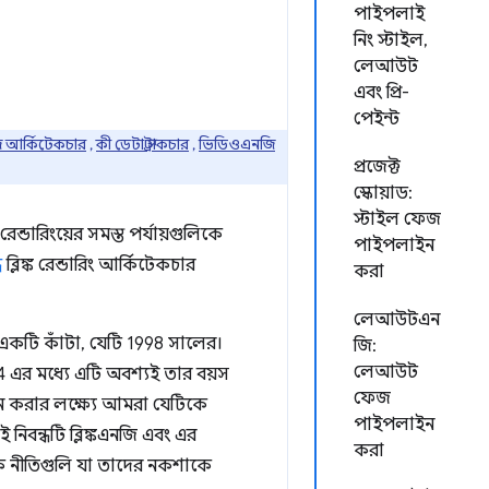
পাইপলাই
নিং স্টাইল,
লেআউট
এবং প্রি-
পেইন্ট
ি আর্কিটেকচার
,
কী ডেটা স্ট্রাকচার
,
ভিডিওএনজি
প্রজেক্ট
স্কোয়াড:
স্টাইল ফেজ
ন্ডারিংয়ের সমস্ত পর্যায়গুলিকে
পাইপলাইন
ে
ব্লিঙ্ক রেন্ডারিং আর্কিটেকচার
করা
লেআউটএন
কটি কাঁটা, যেটি 1998 সালের।
জি:
লেআউট
4 এর মধ্যে এটি অবশ্যই তার বয়স
ফেজ
ধান করার লক্ষ্যে আমরা যেটিকে
পাইপলাইন
নিবন্ধটি ব্লিঙ্কএনজি এবং এর
করা
শক নীতিগুলি যা তাদের নকশাকে