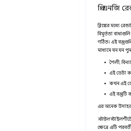
প্রি-এনজি রেন
ব্লিঙ্কের মধ্যে র
বিমূর্ততা বাধাগুল
গঠিত। এই বস্তুগ
মাধ্যমে ঘন ঘন পুন
শৈলী, বিন
এই ডেটা কখ
কখন এই ডে
এই বস্তুটি
এর অনেক উদাহরণ 
স্টাইল
স্টাইলশীট
ক্ষেত্রে এটি পরবর