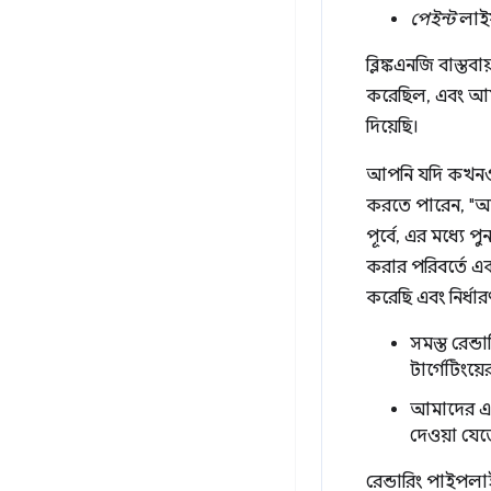
পেইন্ট
লাইফ
ব্লিঙ্কএনজি বাস্
করেছিল, এবং আমর
দিয়েছি।
আপনি যদি কখনও ন
করতে পারেন, "আমি
পূর্বে, এর মধ্যে 
করার পরিবর্তে এক
করেছি এবং নির্ধা
সমস্ত রেন্
টার্গেটিংয
আমাদের একট
দেওয়া যেত
রেন্ডারিং পাইপলাই