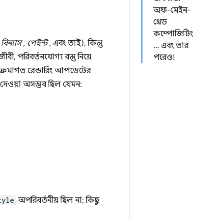
অফ-মেইন-
থ্রেড
কম্পোজিটিং
,
বিন্যাস
,
পেইন্ট
, এবং তাই), কিন্তু
… এবং তার
ীবী, পরিবর্তনযোগ্য বস্তু নিয়ে
পরেও!
 ক্রমাগত রেন্ডারিং আপডেটের
তর দেওয়া অসম্ভব ছিল যেমন:
tyle
অপরিবর্তনীয় ছিল না; কিছু