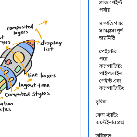
প্রাক পেইন্ট
পর্যায়
সম্পত্তি গাছ:
সামঞ্জস্যপূর্ণ
জ্যামিতি
পেইন্টের
পরে
কম্পোজিট:
পাইপলাইন
পেইন্ট এবং
কম্পোজিটিং
সুবিধা
কেস স্টাডি:
কন্টেইনার প্রশ্ন
ভবিষ্যত: