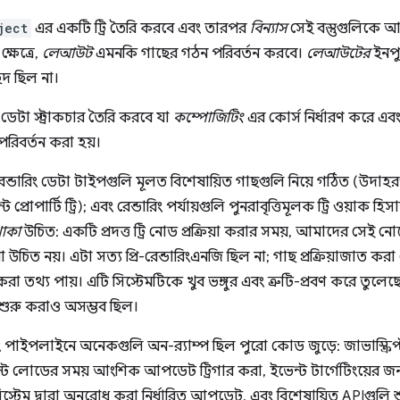
ject
এর একটি ট্রি তৈরি করবে এবং তারপর
বিন্যাস
সেই বস্তুগুলিকে 
্ষেত্রে,
লেআউট
এমনকি গাছের গঠন পরিবর্তন করবে।
লেআউটের
ইনপু
েদ ছিল না।
ডেটা স্ট্রাকচার তৈরি করবে যা
কম্পোজিটিং
এর কোর্স নির্ধারণ করে এবং
পরিবর্তন করা হয়।
 রেন্ডারিং ডেটা টাইপগুলি মূলত বিশেষায়িত গাছগুলি নিয়ে গঠিত (উদাহরণস্
 প্রোপার্টি ট্রি); এবং রেন্ডারিং পর্যায়গুলি পুনরাবৃত্তিমূলক ট্রি ওয়াক হ
াকা
উচিত: একটি প্রদত্ত ট্রি নোড প্রক্রিয়া করার সময়, আমাদের সেই 
া উচিত নয়। এটা সত্য প্রি-রেন্ডারিংএনজি ছিল না; গাছ প্রক্রিয়াজাত ক
স করা তথ্য পায়। এটি সিস্টেমটিকে খুব ভঙ্গুর এবং ত্রুটি-প্রবণ করে তু
 শুরু করাও অসম্ভব ছিল।
ং পাইপলাইনে অনেকগুলি অন-র‌্যাম্প ছিল পুরো কোড জুড়ে: জাভাস্ক্রিপ্ট 
 লোডের সময় আংশিক আপডেট ট্রিগার করা, ইভেন্ট টার্গেটিংয়ের জন্য 
িস্টেম দ্বারা অনুরোধ করা নির্ধারিত আপডেট, এবং বিশেষায়িত APIগুলি শ