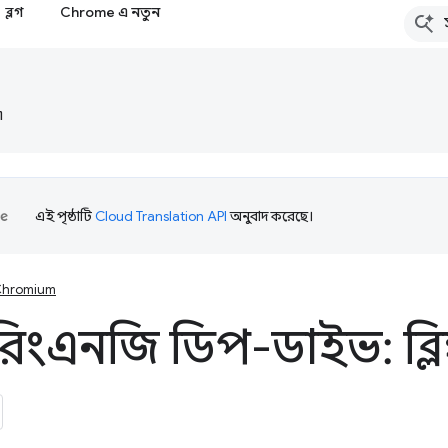
ব্লগ
Chrome এ নতুন
৷
এই পৃষ্ঠাটি
Cloud Translation API
অনুবাদ করেছে।
hromium
ারিংএনজি ডিপ-ডাইভ: ব্ল