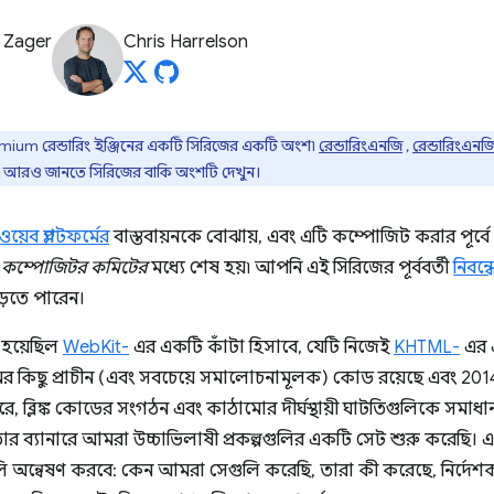
 Zager
Chris Harrelson
mium রেন্ডারিং ইঞ্জিনের একটি সিরিজের একটি অংশ৷
রেন্ডারিংএনজি
,
রেন্ডারিংএনজ
কে আরও জানতে সিরিজের বাকি অংশটি দেখুন।
ওয়েব প্ল্যাটফর্মের
বাস্তবায়নকে বোঝায়, এবং এটি কম্পোজিট করার পূর্বে রে
া
কম্পোজিটর কমিটের
মধ্যে শেষ হয়৷ আপনি এই সিরিজের পূর্ববর্তী
নিবন্ধ
ড়তে পারেন।
 হয়েছিল
WebKit-
এর একটি কাঁটা হিসাবে, যেটি নিজেই
KHTML-
এর এ
মের কিছু প্রাচীন (এবং সবচেয়ে সমালোচনামূলক) কোড রয়েছে এবং 201
রে, ব্লিঙ্ক কোডের সংগঠন এবং কাঠামোর দীর্ঘস্থায়ী ঘাটতিগুলিকে সমা
তার ব্যানারে আমরা উচ্চাভিলাষী প্রকল্পগুলির একটি সেট শুরু করেছি। এই 
ুলি অন্বেষণ করবে: কেন আমরা সেগুলি করেছি, তারা কী করেছে, নির্দে