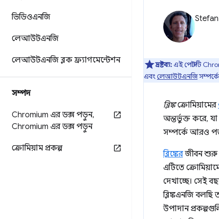
ভিডিওএনজি
Stefan
লেআউটএনজি
লেআউটএনজি ব্লক ফ্র্যাগমেন্টেশন
দ্রষ্টব্য:
এই পোস্টটি Chro
এবং
লেআউটএনজি
সম্পর্
সম্পদ
ব্লিঙ্ক
ক্রোমিয়ামের
Chromium এর ডক্স পড়ুন
,
অন্তর্ভুক্ত করে, য
Chromium এর ডক্স পড়ুন
সম্পর্কে আরও প
ক্রোমিয়াম প্রকল্প
ব্লিঙ্কের
জীবন শুরু
এটিতে ক্রোমিয়া
দেখাচ্ছে। সেই বছ
ব্লিঙ্কএনজি বলছি 
উপাদান প্রকল্পগ