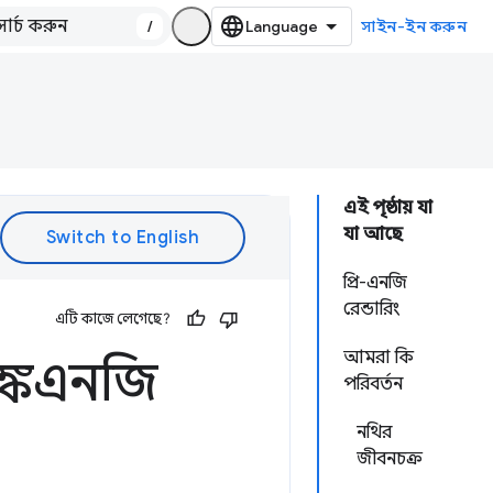
/
সাইন-ইন করুন
এই পৃষ্ঠায় যা
যা আছে
প্রি-এনজি
রেন্ডারিং
এটি কাজে লেগেছে?
আমরা কি
িঙ্কএনজি
পরিবর্তন
নথির
জীবনচক্র