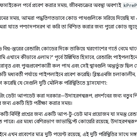
সাইকেল পর্বে প্রবেশ করার সময়, জীবনচক্রের অবস্থা অবশ্যই
kPreP
তবায়নের সময়, আমরা পদ্ধতিগতভাবে কোড পাথগুলিকে সরিয়ে দিয়েছি যা
া যাতে পশ্চাদপসরণ না করি তা নিশ্চিত করার জন্য পুরো কোড জুড়
িম্ন-স্তরের রেন্ডারিং কোডের দিকে তাকিয়ে খরগোশের গর্তে নেমে থ
 এখানে কীভাবে এলাম?" পূর্বে উল্লিখিত হিসাবে, রেন্ডারিং পাইপলাইনে প্
পুনরাবৃত্ত এবং পুনঃপ্রবেশকারী কল পাথ এবং সেই স্থানগুলি অন্তর্ভুক্ত ছ
টি মধ্যবর্তী পর্যায়ে পাইপলাইনে প্রবেশ করেছি। ব্লিঙ্কএনজি চলাকাল
রণ করেছি যে সেগুলি দুটি মৌলিক পরিস্থিতিতে হ্রাসযোগ্য:
ডারিং ডেটা আপডেট করা দরকার—উদাহরণস্বরূপ, প্রদর্শনের জন্য নতুন পি
়ের জন্য একটি হিট পরীক্ষা করার সময়।
ি নির্দিষ্ট প্রশ্নের জন্য একটি আপ-টু-ডেট মান প্রয়োজন যা সমস্ত রে
ে পারে। এর মধ্যে বেশিরভাগ জাভাস্ক্রিপ্ট কোয়েরি রয়েছে, উদাহরণস্বরূ
নে এখন প্রবেশের মাত্র দুটি পয়েন্ট রয়েছে, এই দুটি পরিস্থিতির সাথে সঙ