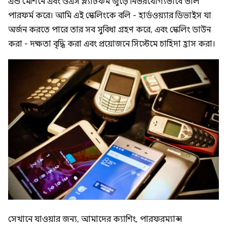
এন্ড মেশিনে এবং ওএস প্ল্যাটফর্ম জুড়ে নির্ভরযোগ্যভাবে ভাল
পারফর্ম করে। আমি এই স্কেলিংকে বলি - হার্ডওয়্যার ডিভাইস যা
অর্জন করতে পারে তার সব সুবিধা গ্রহণ করে, এবং স্কেলিং ডাউন
করা - দক্ষতা বৃদ্ধি করা এবং প্রয়োজনে সিস্টেমে চাহিদা হ্রাস করা।
সেখানে যাওয়ার জন্য, আমাদের ক্যাশিং, পারফরম্যান্স