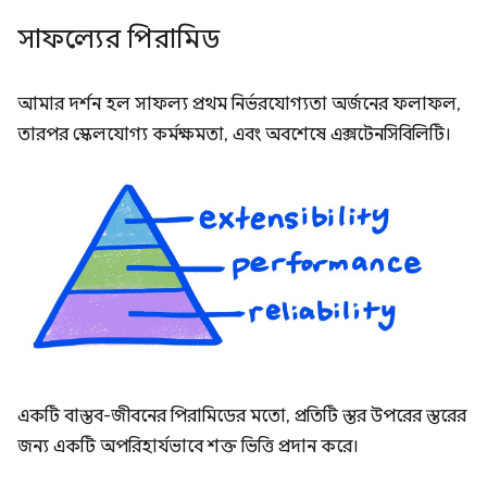
সাফল্যের পিরামিড
আমার দর্শন হল সাফল্য প্রথম নির্ভরযোগ্যতা অর্জনের ফলাফল,
তারপর স্কেলযোগ্য কর্মক্ষমতা, এবং অবশেষে এক্সটেনসিবিলিটি।
একটি বাস্তব-জীবনের পিরামিডের মতো, প্রতিটি স্তর উপরের স্তরের
জন্য একটি অপরিহার্যভাবে শক্ত ভিত্তি প্রদান করে।