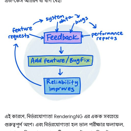
এজ-কেস আচরণ বা বাগ নেই।
এই কারণে, নির্ভরযোগ্যতা RenderingNG এর একক সবচেয়ে
গুরুত্বপূর্ণ অংশ। এবং নির্ভরযোগ্যতা হল ভাল পরীক্ষার ফলাফল,