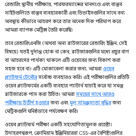
রেন্ডারিং স্থানীয় পরীক্ষায়, পারফরম্যান্সের মানদণ্ডে এবং বাস্তব
সাইটগুলিতে বাস্তব ব্যবহারকারী এবং ডিভাইসগুলির সাথে বন্য
অবস্থায় কীভাবে আচরণ করে তার অনেক দিক পরিমাপ করে
আমরা ব্যাপক মেট্রিক্স তৈরি করেছি৷
তবে রেন্ডারিংএনজি (অথবা অন্য ব্রাউজারের রেন্ডারিং ইঞ্জিন, সেই
বিষয়ে) যতই দুর্দান্ত হোক না কেন, ব্রাউজারগুলির মধ্যে প্রচুর বাগ
বা আচরণের পার্থক্য থাকলে এটি ওয়েবের জন্য বিকাশ করা
সহজ হবে না। এটি মোকাবেলা করার জন্য, আমরা
ওয়েব
প্ল্যাটফর্ম টেস্টের
সর্বোচ্চ ব্যবহারও করি। এই পরীক্ষাগুলির প্রতিটি
ওয়েব প্ল্যাটফর্মের একটি ব্যবহার প্যাটার্ন যাচাই করে যা সমস্ত
ব্রাউজারকে পাস করা উচিত। আমরা
সময়ের সাথে আরও
পরীক্ষায় উত্তীর্ণ হওয়ার
জন্য এবং
মূল সামঞ্জস্যতা বৃদ্ধির
জন্য
মেট্রিকগুলি ঘনিষ্ঠভাবে পর্যবেক্ষণ করি।
ওয়েব প্ল্যাটফর্ম পরীক্ষা একটি সহযোগিতামূলক প্রচেষ্টা।
উদাহরণস্বরূপ, ক্রোমিয়াম ইঞ্জিনিয়াররা CSS-এর বৈশিষ্ট্যগুলির