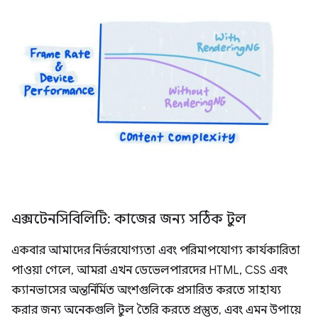
এক্সটেনসিবিলিটি: কাজের জন্য সঠিক টুল
একবার আমাদের নির্ভরযোগ্যতা এবং পরিমাপযোগ্য কার্যকারিতা
পাওয়া গেলে, আমরা এখন ডেভেলপারদের HTML, CSS এবং
ক্যানভাসের অন্তর্নির্মিত অংশগুলিকে প্রসারিত করতে সাহায্য
করার জন্য অনেকগুলি টুল তৈরি করতে প্রস্তুত, এবং এমন উপায়ে