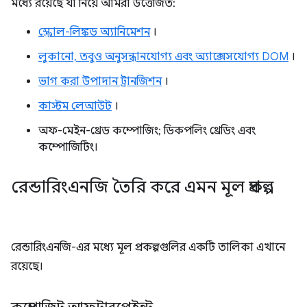
মধ্যে রয়েছে যা নিয়ে আমরা উত্তেজিত:
স্ক্রোল-লিঙ্কড অ্যানিমেশন
।
লুকানো, তবুও অনুসন্ধানযোগ্য এবং অ্যাক্সেসযোগ্য DOM
।
ভাগ করা উপাদান ট্রানজিশন
।
কাস্টম লেআউট
।
অফ-মেইন-থ্রেড কম্পোজিং; ডিকপলিং থ্রেডিং এবং
কম্পোজিটিং।
রেন্ডারিংএনজি তৈরি করে এমন মূল প্রকল্প
রেন্ডারিংএনজি-এর মধ্যে মূল প্রকল্পগুলির একটি তালিকা এখানে
রয়েছে।