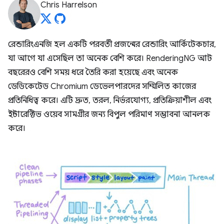
Chris Harrelson
রেন্ডারিংএনজি হল একটি পরবর্তী প্রজন্মের রেন্ডারিং আর্কিটেকচার,
যা আগে যা এসেছিল তা অনেক বেশি করে। RenderingNG আট
বছরেরও বেশি সময় ধরে তৈরি করা হয়েছে এবং অনেক
ডেডিকেটেড Chromium ডেভেলপারদের সম্মিলিত কাজের
প্রতিনিধিত্ব করে। এটি দ্রুত, তরল, নির্ভরযোগ্য, প্রতিক্রিয়াশীল এবং
ইন্টারেক্টিভ ওয়েব সামগ্রীর জন্য বিপুল পরিমাণ সম্ভাবনা আনলক
করে।