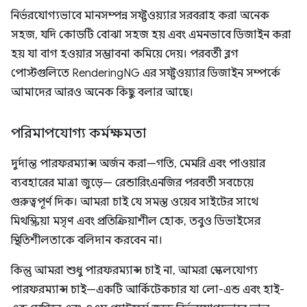
নির্ভরযোগ্যভাবে মানসম্পন্ন সফ্টওয়্যার সরবরাহ করা অনেক
সহজ, যদি কোডটি বোঝা সহজ হয় এবং এমনভাবে ডিজাইন করা
হয় যা বাগ হওয়ার সম্ভাবনা কমিয়ে দেয়। পরবর্তী ব্লগ
পোস্টগুলিতে RenderingNG এর সফ্টওয়্যার ডিজাইন সম্পর্কে
আমাদের আরও অনেক কিছু বলার আছে।
পরিমাপযোগ্য কর্মক্ষমতা
দুর্দান্ত পারফরম্যান্স অর্জন করা—গতি, মেমরি এবং পাওয়ার
ব্যবহারের মাত্রা জুড়ে— রেন্ডারিংএনজির পরবর্তী সবচেয়ে
গুরুত্বপূর্ণ দিক। আমরা চাই যে সমস্ত ওয়েব সাইটের সাথে
মিথস্ক্রিয়া মসৃণ এবং প্রতিক্রিয়াশীল হোক, তবুও ডিভাইসের
স্থিতিশীলতাকে বলিদান করবেন না।
কিন্তু আমরা শুধু পারফরম্যান্স চাই না, আমরা স্কেলযোগ্য
পারফরম্যান্স চাই—একটি আর্কিটেকচার যা লো-এন্ড এবং হাই-