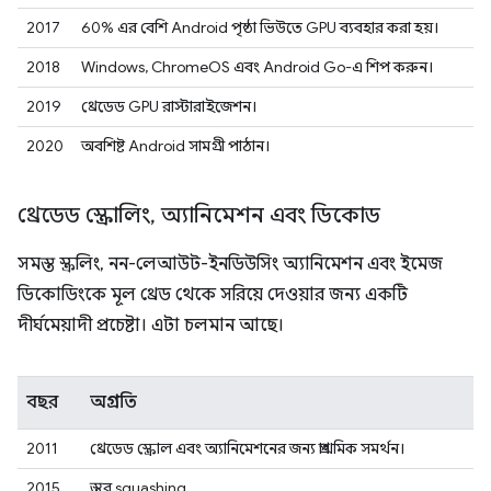
2017
60% এর বেশি Android পৃষ্ঠা ভিউতে GPU ব্যবহার করা হয়।
2018
Windows, ChromeOS এবং Android Go-এ শিপ করুন।
2019
থ্রেডেড GPU রাস্টারাইজেশন।
2020
অবশিষ্ট Android সামগ্রী পাঠান।
থ্রেডেড স্ক্রোলিং
,
অ্যানিমেশন এবং ডিকোড
সমস্ত স্ক্রলিং, নন-লেআউট-ইনডিউসিং অ্যানিমেশন এবং ইমেজ
ডিকোডিংকে মূল থ্রেড থেকে সরিয়ে দেওয়ার জন্য একটি
দীর্ঘমেয়াদী প্রচেষ্টা। এটা চলমান আছে।
বছর
অগ্রগতি
2011
থ্রেডেড স্ক্রোল এবং অ্যানিমেশনের জন্য প্রাথমিক সমর্থন।
2015
স্তর squashing.