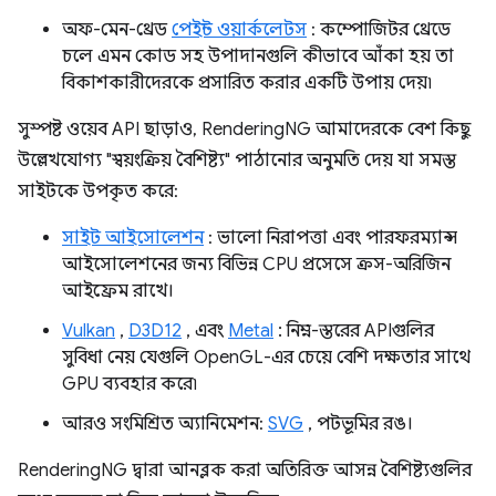
অফ-মেন-থ্রেড
পেইন্ট ওয়ার্কলেটস
: কম্পোজিটর থ্রেডে
চলে এমন কোড সহ উপাদানগুলি কীভাবে আঁকা হয় তা
বিকাশকারীদেরকে প্রসারিত করার একটি উপায় দেয়৷
সুস্পষ্ট ওয়েব API ছাড়াও, RenderingNG আমাদেরকে বেশ কিছু
উল্লেখযোগ্য "স্বয়ংক্রিয় বৈশিষ্ট্য" পাঠানোর অনুমতি দেয় যা সমস্ত
সাইটকে উপকৃত করে:
সাইট আইসোলেশন
: ভালো নিরাপত্তা এবং পারফরম্যান্স
আইসোলেশনের জন্য বিভিন্ন CPU প্রসেসে ক্রস-অরিজিন
আইফ্রেম রাখে।
Vulkan
,
D3D12
, এবং
Metal
: নিম্ন-স্তরের APIগুলির
সুবিধা নেয় যেগুলি OpenGL-এর চেয়ে বেশি দক্ষতার সাথে
GPU ব্যবহার করে৷
আরও সংমিশ্রিত অ্যানিমেশন:
SVG
, পটভূমির রঙ।
RenderingNG দ্বারা আনব্লক করা অতিরিক্ত আসন্ন বৈশিষ্ট্যগুলির