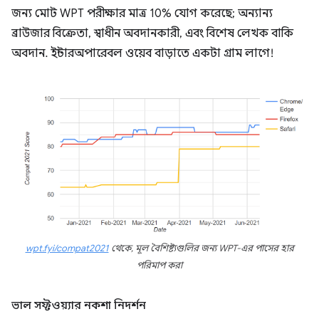
জন্য মোট WPT পরীক্ষার মাত্র 10% যোগ করেছে; অন্যান্য
ব্রাউজার বিক্রেতা, স্বাধীন অবদানকারী, এবং বিশেষ লেখক বাকি
অবদান. ইন্টারঅপারেবল ওয়েব বাড়াতে একটা গ্রাম লাগে!
wpt.fyi/compat2021
থেকে, মূল বৈশিষ্ট্যগুলির জন্য WPT-এর পাসের হার
পরিমাপ করা
ভাল সফ্টওয়্যার নকশা নিদর্শন