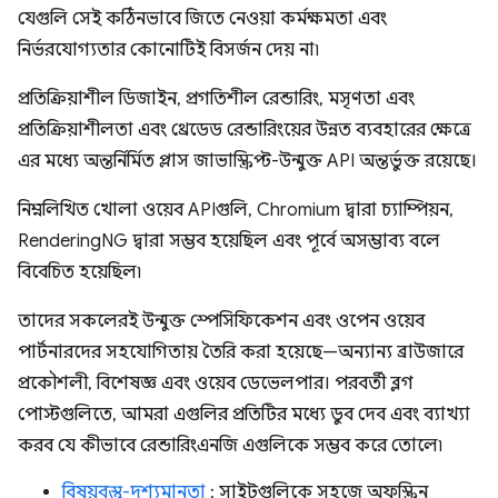
যেগুলি সেই কঠিনভাবে জিতে নেওয়া কর্মক্ষমতা এবং
নির্ভরযোগ্যতার কোনোটিই বিসর্জন দেয় না৷
প্রতিক্রিয়াশীল ডিজাইন, প্রগতিশীল রেন্ডারিং, মসৃণতা এবং
প্রতিক্রিয়াশীলতা এবং থ্রেডেড রেন্ডারিংয়ের উন্নত ব্যবহারের ক্ষেত্রে
এর মধ্যে অন্তর্নির্মিত প্লাস জাভাস্ক্রিপ্ট-উন্মুক্ত API অন্তর্ভুক্ত রয়েছে।
নিম্নলিখিত খোলা ওয়েব APIগুলি, Chromium দ্বারা চ্যাম্পিয়ন,
RenderingNG দ্বারা সম্ভব হয়েছিল এবং পূর্বে অসম্ভাব্য বলে
বিবেচিত হয়েছিল৷
তাদের সকলেরই উন্মুক্ত স্পেসিফিকেশন এবং ওপেন ওয়েব
পার্টনারদের সহযোগিতায় তৈরি করা হয়েছে—অন্যান্য ব্রাউজারে
প্রকৌশলী, বিশেষজ্ঞ এবং ওয়েব ডেভেলপার। পরবর্তী ব্লগ
পোস্টগুলিতে, আমরা এগুলির প্রতিটির মধ্যে ডুব দেব এবং ব্যাখ্যা
করব যে কীভাবে রেন্ডারিংএনজি এগুলিকে সম্ভব করে তোলে৷
বিষয়বস্তু-দৃশ্যমানতা
: সাইটগুলিকে সহজে অফস্ক্রিন