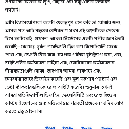
গুণমানের ফিডব্যাক লুপ, মেট্রিক্স এবং সফ্টওয়্যার ডিজাইন
প্যাটার্ন।
আমি বিশ্বাসযোগ্যতা কতটা গুরুত্বপূর্ণ মনে করি তা বোঝার জন্য,
আমরা গত আট বছরের বেশিরভাগ সময় এই অংশটিকে পেরেক
দিয়ে কাটিয়েছি। প্রথমত, আমরা সিস্টেমের একটি গভীর জ্ঞান তৈরি
করেছি—কোথায় দুর্বল পয়েন্টগুলি ছিল বাগ রিপোর্টগুলি থেকে
শেখা এবং সেগুলি ঠিক করা, ব্যাপক পরীক্ষা বুটস্ট্র্যাপ করা, এবং
সাইটগুলির কর্মক্ষমতা চাহিদা এবং ক্রোমিয়ামের কর্মক্ষমতার
সীমাবদ্ধতাগুলি বোঝা৷ তারপরে আমরা সাবধানে এবং
ক্রমবর্ধমানভাবে ডিজাইন করেছি এবং মূল নকশার প্যাটার্ন এবং
ডেটা স্ট্রাকচারগুলিকে রোল আউট করেছি। শুধুমাত্র তখনই
আমরা প্রতিক্রিয়াশীল ডিজাইন, স্কেলেবিলিটি এবং রেন্ডারিংয়ের
কাস্টমাইজেশনের জন্য সত্যিকারের পরবর্তী প্রজন্মের আদিম যোগ
করতে প্রস্তুত ছিলাম।