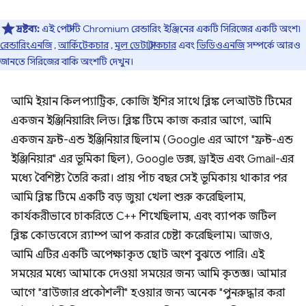
দ্রষ্টব্য:
এই পোস্টটি Chromium রেন্ডারিং ইঞ্জিনের একটি সিরিজের একটি অংশ৷
রেন্ডারিংএনজি
,
আর্কিটেকচার
,
মূল ডেটা স্ট্রাকচার
এবং
ভিডিওএনজি
সম্পর্কে আরও
জানতে সিরিজের বাকি অংশটি দেখুন।
আমি ইয়ান কিলপ্যাট্রিক, কোজি ইশির সাথে ব্লিঙ্ক লেআউট টিমের
একজন ইঞ্জিনিয়ারিং লিড। ব্লিঙ্ক টিমে কাজ করার আগে, আমি
একজন ফ্রন্ট-এন্ড ইঞ্জিনিয়ার ছিলাম (Google এর আগে "ফ্রন্ট-এন্ড
ইঞ্জিনিয়ার" এর ভূমিকা ছিল), Google ডক্স, ড্রাইভ এবং Gmail-এর
মধ্যে বৈশিষ্ট্য তৈরি করা। প্রায় পাঁচ বছর সেই ভূমিকায় থাকার পর
আমি ব্লিঙ্ক টিমে একটি বড় জুয়া খেলা শুরু করেছিলাম,
কার্যকরীভাবে চাকরিতে C++ শিখেছিলাম, এবং ব্যাপক জটিল
ব্লিঙ্ক কোডবেসে র‌্যাম্প আপ করার চেষ্টা করেছিলাম। আজও,
আমি এটির একটি অপেক্ষাকৃত ছোট অংশ বুঝতে পারি। এই
সময়ের মধ্যে আমাকে দেওয়া সময়ের জন্য আমি কৃতজ্ঞ। আমার
আগে "ব্রাউজার প্রকৌশলী" হওয়ার জন্য অনেক "পুনরুদ্ধার করা