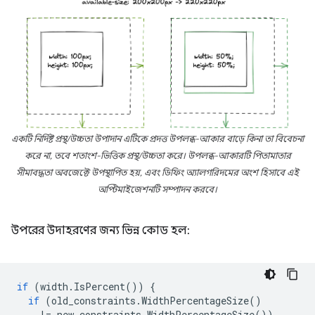
একটি নির্দিষ্ট প্রস্থ/উচ্চতা উপাদান এটিকে প্রদত্ত উপলব্ধ-আকার বাড়ে কিনা তা বিবেচনা
করে না, তবে শতাংশ-ভিত্তিক প্রস্থ/উচ্চতা করে।
উপলব্ধ-আকারটি
পিতামাতার
সীমাবদ্ধতা
অবজেক্টে উপস্থাপিত হয়, এবং ডিফিং অ্যালগরিদমের অংশ হিসাবে এই
অপ্টিমাইজেশনটি সম্পাদন করবে।
উপরের উদাহরণের জন্য ভিন্ন কোড হল:
if
(
width
.
IsPercent
())
{
if
(
old_constraints
.
WidthPercentageSize
()
!=
new_constraints
.
WidthPercentageSize
())