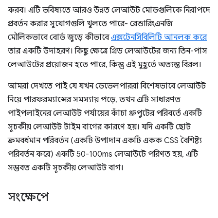
করব। এটি ভবিষ্যতে আরও উন্নত লেআউট মোডগুলিকে নিরাপদে
প্রবর্তন করার সুযোগগুলি খুলতে পারে- রেন্ডারিংএনজি
মৌলিকভাবে বোর্ড জুড়ে কীভাবে
এক্সটেনসিবিলিটি আনলক করে
তার একটি উদাহরণ। কিছু ক্ষেত্রে গ্রিড লেআউটের জন্য তিন-পাস
লেআউটের প্রয়োজন হতে পারে, কিন্তু এই মুহূর্তে অত্যন্ত বিরল।
আমরা দেখতে পাই যে যখন ডেভেলপাররা বিশেষভাবে লেআউট
নিয়ে পারফরম্যান্সের সমস্যায় পড়ে, তখন এটি সাধারণত
পাইপলাইনের লেআউট পর্যায়ের কাঁচা থ্রুপুটের পরিবর্তে একটি
সূচকীয় লেআউট টাইম বাগের কারণে হয়। যদি একটি ছোট
ক্রমবর্ধমান পরিবর্তন (একটি উপাদান একটি একক CSS বৈশিষ্ট্য
পরিবর্তন করে) একটি 50-100ms লেআউটে পরিণত হয়, এটি
সম্ভবত একটি সূচকীয় লেআউট বাগ।
সংক্ষেপে