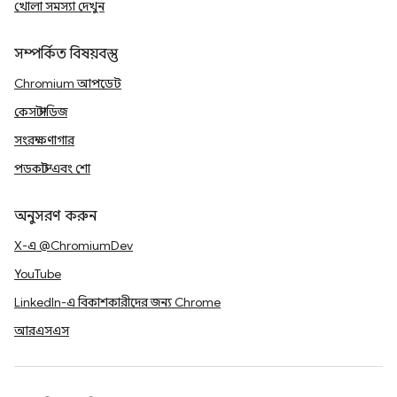
খোলা সমস্যা দেখুন
সম্পর্কিত বিষয়বস্তু
Chromium আপডেট
কেস স্টাডিজ
সংরক্ষণাগার
পডকাস্ট এবং শো
অনুসরণ করুন
X-এ @ChromiumDev
YouTube
LinkedIn-এ বিকাশকারীদের জন্য Chrome
আরএসএস