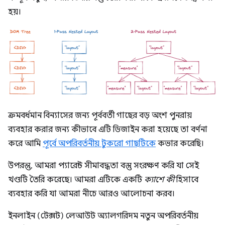
হয়।
ক্রমবর্ধমান বিন্যাসের জন্য পূর্ববর্তী গাছের বড় অংশ পুনরায়
ব্যবহার করার জন্য কীভাবে এটি ডিজাইন করা হয়েছে তা বর্ণনা
করে আমি
পূর্বে অপরিবর্তনীয় টুকরো গাছটিকে
কভার করেছি।
উপরন্তু, আমরা প্যারেন্ট সীমাবদ্ধতা বস্তু সংরক্ষণ করি যা সেই
খণ্ডটি তৈরি করেছে। আমরা এটিকে একটি
ক্যাশে কী
হিসাবে
ব্যবহার করি যা আমরা নীচে আরও আলোচনা করব।
ইনলাইন (টেক্সট) লেআউট অ্যালগরিদম নতুন অপরিবর্তনীয়