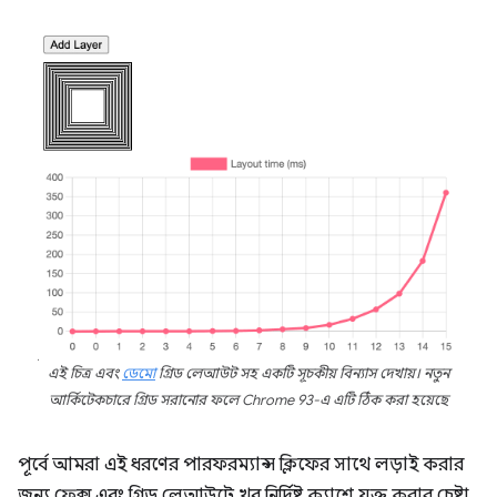
এই চিত্র এবং
ডেমো
গ্রিড লেআউট সহ একটি সূচকীয় বিন্যাস দেখায়। নতুন
আর্কিটেকচারে গ্রিড সরানোর ফলে Chrome 93-এ ​​এটি ঠিক করা হয়েছে
পূর্বে আমরা এই ধরণের পারফরম্যান্স ক্লিফের সাথে লড়াই করার
জন্য ফ্লেক্স এবং গ্রিড লেআউটে খুব নির্দিষ্ট ক্যাশে যুক্ত করার চেষ্টা