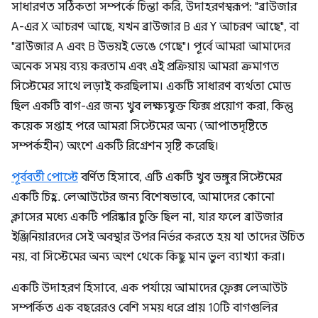
সাধারণত সঠিকতা সম্পর্কে চিন্তা করি, উদাহরণস্বরূপ: "ব্রাউজার
A-এর X আচরণ আছে, যখন ব্রাউজার B এর Y আচরণ আছে", বা
"ব্রাউজার A এবং B উভয়ই ভেঙে গেছে"। পূর্বে আমরা আমাদের
অনেক সময় ব্যয় করতাম এবং এই প্রক্রিয়ায় আমরা ক্রমাগত
সিস্টেমের সাথে লড়াই করছিলাম। একটি সাধারণ ব্যর্থতা মোড
ছিল একটি বাগ-এর জন্য খুব লক্ষ্যযুক্ত ফিক্স প্রয়োগ করা, কিন্তু
কয়েক সপ্তাহ পরে আমরা সিস্টেমের অন্য (আপাতদৃষ্টিতে
সম্পর্কহীন) অংশে একটি রিগ্রেশন সৃষ্টি করেছি।
পূর্ববর্তী পোস্টে
বর্ণিত হিসাবে, এটি একটি খুব ভঙ্গুর সিস্টেমের
একটি চিহ্ন. লেআউটের জন্য বিশেষভাবে, আমাদের কোনো
ক্লাসের মধ্যে একটি পরিষ্কার চুক্তি ছিল না, যার ফলে ব্রাউজার
ইঞ্জিনিয়ারদের সেই অবস্থার উপর নির্ভর করতে হয় যা তাদের উচিত
নয়, বা সিস্টেমের অন্য অংশ থেকে কিছু মান ভুল ব্যাখ্যা করা।
একটি উদাহরণ হিসাবে, এক পর্যায়ে আমাদের ফ্লেক্স লেআউট
সম্পর্কিত এক বছরেরও বেশি সময় ধরে প্রায় 10টি বাগগুলির