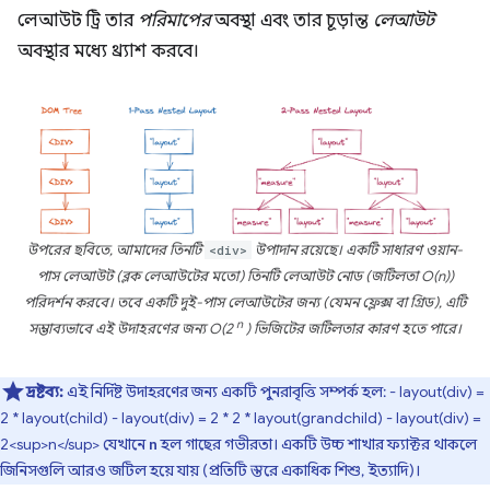
লেআউট ট্রি তার
পরিমাপের
অবস্থা এবং তার চূড়ান্ত
লেআউট
অবস্থার মধ্যে থ্র্যাশ করবে।
উপরের ছবিতে, আমাদের তিনটি
<div>
উপাদান রয়েছে। একটি সাধারণ ওয়ান-
পাস লেআউট (ব্লক লেআউটের মতো) তিনটি লেআউট নোড (জটিলতা O(n))
পরিদর্শন করবে। তবে একটি দুই-পাস লেআউটের জন্য (যেমন ফ্লেক্স বা গ্রিড), এটি
n
সম্ভাব্যভাবে এই উদাহরণের জন্য O(2
) ভিজিটের জটিলতার কারণ হতে পারে।
দ্রষ্টব্য:
এই নির্দিষ্ট উদাহরণের জন্য একটি পুনরাবৃত্তি সম্পর্ক হল: - layout(div) =
2 * layout(child) - layout(div) = 2 * 2 * layout(grandchild) - layout(div) =
2<sup>n</sup> যেখানে
হল গাছের গভীরতা। একটি উচ্চ শাখার ফ্যাক্টর থাকলে
n
জিনিসগুলি আরও জটিল হয়ে যায় (প্রতিটি স্তরে একাধিক শিশু, ইত্যাদি)।