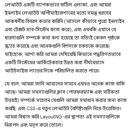
লেআউট একটি ব্যাপকভাবে জটিল এলাকা, এবং আমরা
ইনলাইন লেআউট অপ্টিমাইজেশানের মতো সমস্ত ধরণের
আকর্ষণীয় বিবরণ কভার করিনি (আসলে কীভাবে পুরো ইনলাইন
এবং টেক্সট সাব-সিস্টেম কাজ করে), এবং এমনকি এখানে যে
ধারণাগুলি সম্পর্কে কথা বলা হয়েছে তা সত্যিই কেবল পৃষ্ঠকে
স্ক্র্যাচ করেছে এবং অনেকগুলি বিশদকে চকচকে করেছে৷
যাইহোক, আশা করি আমরা দেখিয়েছি কিভাবে পদ্ধতিগতভাবে
একটি সিস্টেমের আর্কিটেকচার উন্নত করা দীর্ঘমেয়াদে
আউটসাইজ লাভের দিকে পরিচালিত করতে পারে।
যে বলে, আমরা জানি আমাদের সামনে এখনও অনেক কাজ বাকি
আছে। আমরা সমস্যাগুলির ক্লাস (পারফরম্যান্স এবং সঠিকতা
উভয়ই) সম্পর্কে সচেতন যেগুলি আমরা সমাধান করার জন্য কাজ
করছি, এবং CSS-এ নতুন লেআউট বৈশিষ্ট্যগুলি নিয়ে উত্তেজিত।
আমরা বিশ্বাস করি LayoutNG-এর স্থাপত্য এই সমস্যাগুলিকে
নিরাপদ এবং মসৃণ করে তোলে।