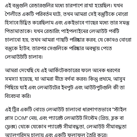
এই বস্তুগুলি রেন্ডারগুলির মধ্যে চারপাশে রাখা হয়েছিল। যখন
শৈলীতে একটি পরিবর্তন ঘটে, তখন আমরা সেই বস্তুটিকে নোংরা
হিসাবে চিহ্নিত করেছিলাম এবং একইভাবে গাছের মধ্যে তার সমস্ত
পিতামাতাকে। যখন রেন্ডারিং পাইপলাইনের লেআউট পর্বটি
চালানো হয়, তখন আমরা গাছটি পরিষ্কার করব, যে কোনও নোংরা
বস্তুকে হাঁটব, তারপর সেগুলিকে পরিষ্কার অবস্থায় পেতে
লেআউটটি চালাব।
আমরা দেখেছি যে এই আর্কিটেকচারের ফলে অনেক ধরণের
সমস্যা হয়েছে, যা আমরা নীচে বর্ণনা করব। কিন্তু প্রথমে, আসুন
পিছিয়ে যাই এবং লেআউটের ইনপুট এবং আউটপুটগুলি কী তা
বিবেচনা করি।
এই ট্রির একটি নোডে লেআউট চালানো ধারণাগতভাবে "স্টাইল
প্লাস DOM" নেয়, এবং প্যারেন্ট লেআউট সিস্টেম (গ্রিড, ব্লক বা
ফ্লেক্স) থেকে যেকোন প্যারেন্ট সীমাবদ্ধতা, লেআউট সীমাবদ্ধতা
অ্যালগরিদম চালায় এবং একটি ফলাফল তৈরি করে।