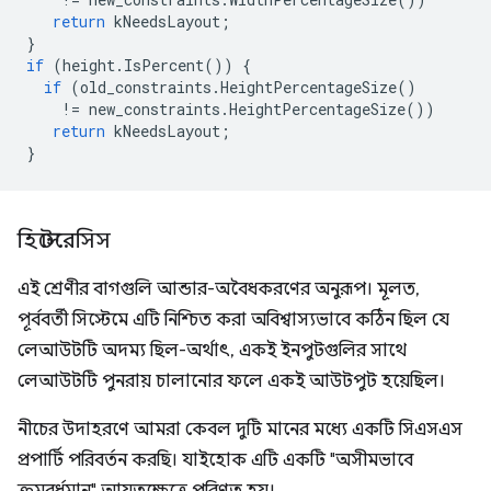
return
kNeedsLayout
;
}
if
(
height
.
IsPercent
())
{
if
(
old_constraints
.
HeightPercentageSize
()
!=
new_constraints
.
HeightPercentageSize
())
return
kNeedsLayout
;
}
হিস্টেরেসিস
এই শ্রেণীর বাগগুলি আন্ডার-অবৈধকরণের অনুরূপ। মূলত,
পূর্ববর্তী সিস্টেমে এটি নিশ্চিত করা অবিশ্বাস্যভাবে কঠিন ছিল যে
লেআউটটি অদম্য ছিল-অর্থাৎ, একই ইনপুটগুলির সাথে
লেআউটটি পুনরায় চালানোর ফলে একই আউটপুট হয়েছিল।
নীচের উদাহরণে আমরা কেবল দুটি মানের মধ্যে একটি সিএসএস
প্রপার্টি পরিবর্তন করছি। যাইহোক এটি একটি "অসীমভাবে