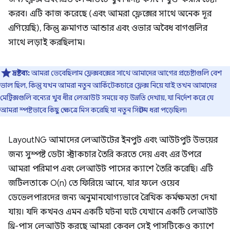
করব। এটি কাজ করেছে (এবং আমরা ফ্লেক্সের সাথে অনেক দূর
এগিয়েছি), কিন্তু ক্রমাগত আন্ডার এবং ওভার অবৈধ বাগগুলির
সাথে লড়াই করছিলাম।
দ্রষ্টব্য:
আমরা ভেবেছিলাম ফ্লেক্সবক্সের সাথে আমাদের আগের প্রচেষ্টাগুলি বেশ
ভাল ছিল, কিন্তু যখন আমরা নতুন আর্কিটেকচারে ফ্লেক্স নিয়ে যাই তখন আমাদের
মেট্রিক্সগুলি বন্যের খুব ধীর লেআউট সময়ে বড় উন্নতি দেখায়, যা নির্দেশ করে যে
আমরা স্পষ্টভাবে কিছু ক্ষেত্রে মিস করেছি যা নতুন সিস্টেম ধরা পড়েছিল৷
LayoutNG আমাদের লেআউটের ইনপুট এবং আউটপুট উভয়ের
জন্য সুস্পষ্ট ডেটা স্ট্রাকচার তৈরি করতে দেয় এবং এর উপরে
আমরা পরিমাপ এবং লেআউট পাসের ক্যাশে তৈরি করেছি। এটি
জটিলতাকে O(n) তে ফিরিয়ে আনে, যার ফলে ওয়েব
ডেভেলপারদের জন্য অনুমানযোগ্যভাবে রৈখিক কর্মক্ষমতা দেখা
যায়। যদি কখনও এমন একটি ঘটনা ঘটে যেখানে একটি লেআউট
থ্রি-পাস লেআউট করছে আমরা কেবল সেই পাসটিকেও ক্যাশে