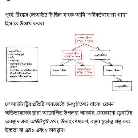
পূর্বে, ব্লিঙ্কের লেআউট ট্রি ছিল যাকে আমি "পরিবর্তনযোগ্য গাছ"
হিসাবে উল্লেখ করব।
লেআউট ট্রির প্রতিটি অবজেক্টে
ইনপুট
তথ্য থাকে, যেমন
অভিভাবকের দ্বারা আরোপিত উপলব্ধ আকার, যেকোনো ফ্লোটের
অবস্থান এবং
আউটপুট
তথ্য, উদাহরণস্বরূপ, বস্তুর চূড়ান্ত প্রস্থ এবং
উচ্চতা বা এর x এবং y অবস্থান।