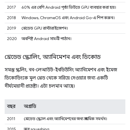
2017
60% এর বেশি Android পৃষ্ঠা ভিউতে GPU ব্যবহার করা হয়।
2018
Windows, ChromeOS এবং Android Go-এ শিপ করুন।
2019
থ্রেডেড GPU রাস্টারাইজেশন।
2020
অবশিষ্ট Android সামগ্রী পাঠান।
থ্রেডেড স্ক্রোলিং
,
অ্যানিমেশন এবং ডিকোড
সমস্ত স্ক্রলিং, নন-লেআউট-ইনডিউসিং অ্যানিমেশন এবং ইমেজ
ডিকোডিংকে মূল থ্রেড থেকে সরিয়ে দেওয়ার জন্য একটি
দীর্ঘমেয়াদী প্রচেষ্টা। এটা চলমান আছে।
বছর
অগ্রগতি
2011
থ্রেডেড স্ক্রোল এবং অ্যানিমেশনের জন্য প্রাথমিক সমর্থন।
2015
স্তর squashing.