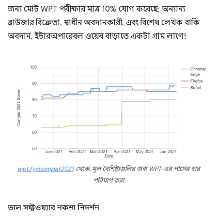
জন্য মোট WPT পরীক্ষার মাত্র 10% যোগ করেছে; অন্যান্য
ব্রাউজার বিক্রেতা, স্বাধীন অবদানকারী, এবং বিশেষ লেখক বাকি
অবদান. ইন্টারঅপারেবল ওয়েব বাড়াতে একটা গ্রাম লাগে!
wpt.fyi/compat2021
থেকে, মূল বৈশিষ্ট্যগুলির জন্য WPT-এর পাসের হার
পরিমাপ করা
ভাল সফ্টওয়্যার নকশা নিদর্শন