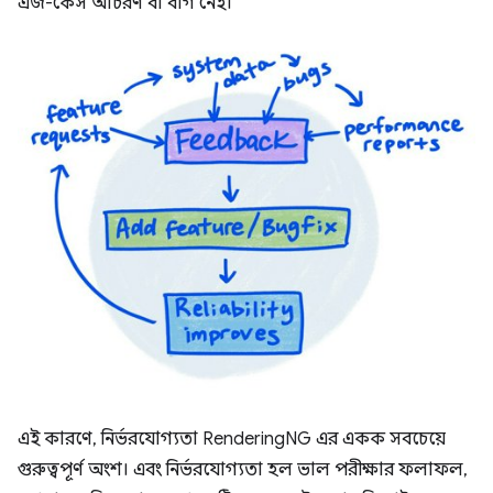
এজ-কেস আচরণ বা বাগ নেই।
এই কারণে, নির্ভরযোগ্যতা RenderingNG এর একক সবচেয়ে
গুরুত্বপূর্ণ অংশ। এবং নির্ভরযোগ্যতা হল ভাল পরীক্ষার ফলাফল,