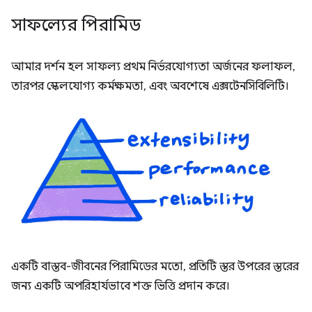
সাফল্যের পিরামিড
আমার দর্শন হল সাফল্য প্রথম নির্ভরযোগ্যতা অর্জনের ফলাফল,
তারপর স্কেলযোগ্য কর্মক্ষমতা, এবং অবশেষে এক্সটেনসিবিলিটি।
একটি বাস্তব-জীবনের পিরামিডের মতো, প্রতিটি স্তর উপরের স্তরের
জন্য একটি অপরিহার্যভাবে শক্ত ভিত্তি প্রদান করে।