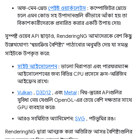
অফ-মেন-থ্রেড
পেইন্ট ওয়ার্কলেটস
: কম্পোজিটর থ্রেডে
চলে এমন কোড সহ উপাদানগুলি কীভাবে আঁকা হয় তা
বিকাশকারীদেরকে প্রসারিত করার একটি উপায় দেয়৷
সুস্পষ্ট ওয়েব API ছাড়াও, RenderingNG আমাদেরকে বেশ কিছু
উল্লেখযোগ্য "স্বয়ংক্রিয় বৈশিষ্ট্য" পাঠানোর অনুমতি দেয় যা সমস্ত
সাইটকে উপকৃত করে:
সাইট আইসোলেশন
: ভালো নিরাপত্তা এবং পারফরম্যান্স
আইসোলেশনের জন্য বিভিন্ন CPU প্রসেসে ক্রস-অরিজিন
আইফ্রেম রাখে।
Vulkan
,
D3D12
, এবং
Metal
: নিম্ন-স্তরের APIগুলির
সুবিধা নেয় যেগুলি OpenGL-এর চেয়ে বেশি দক্ষতার সাথে
GPU ব্যবহার করে৷
আরও সংমিশ্রিত অ্যানিমেশন:
SVG
, পটভূমির রঙ।
RenderingNG দ্বারা আনব্লক করা অতিরিক্ত আসন্ন বৈশিষ্ট্যগুলির