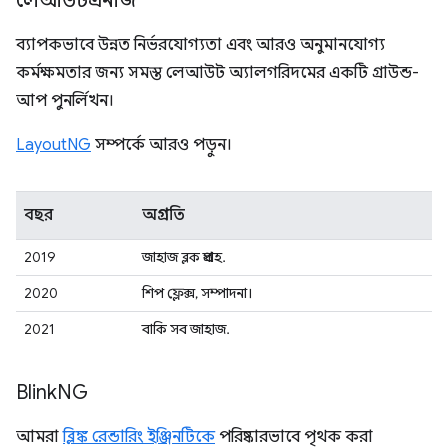
লেআউটএনজি
ব্যাপকভাবে উন্নত নির্ভরযোগ্যতা এবং আরও অনুমানযোগ্য
কর্মক্ষমতার জন্য সমস্ত লেআউট অ্যালগরিদমের একটি গ্রাউন্ড-
আপ পুনর্লিখন।
LayoutNG
সম্পর্কে আরও পড়ুন।
বছর
অগ্রগতি
2019
জাহাজ ব্লক প্রবাহ.
2020
শিপ ফ্লেক্স, সম্পাদনা।
2021
বাকি সব জাহাজ.
Blink
NG
আমরা
ব্লিঙ্ক রেন্ডারিং ইঞ্জিনটিকে
পরিষ্কারভাবে পৃথক করা