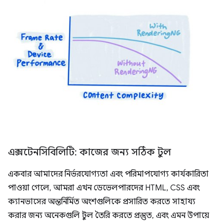
এক্সটেনসিবিলিটি: কাজের জন্য সঠিক টুল
একবার আমাদের নির্ভরযোগ্যতা এবং পরিমাপযোগ্য কার্যকারিতা
পাওয়া গেলে, আমরা এখন ডেভেলপারদের HTML, CSS এবং
ক্যানভাসের অন্তর্নির্মিত অংশগুলিকে প্রসারিত করতে সাহায্য
করার জন্য অনেকগুলি টুল তৈরি করতে প্রস্তুত, এবং এমন উপায়ে