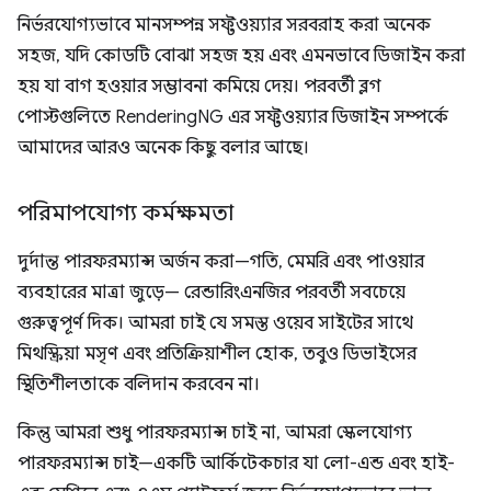
নির্ভরযোগ্যভাবে মানসম্পন্ন সফ্টওয়্যার সরবরাহ করা অনেক
সহজ, যদি কোডটি বোঝা সহজ হয় এবং এমনভাবে ডিজাইন করা
হয় যা বাগ হওয়ার সম্ভাবনা কমিয়ে দেয়। পরবর্তী ব্লগ
পোস্টগুলিতে RenderingNG এর সফ্টওয়্যার ডিজাইন সম্পর্কে
আমাদের আরও অনেক কিছু বলার আছে।
পরিমাপযোগ্য কর্মক্ষমতা
দুর্দান্ত পারফরম্যান্স অর্জন করা—গতি, মেমরি এবং পাওয়ার
ব্যবহারের মাত্রা জুড়ে— রেন্ডারিংএনজির পরবর্তী সবচেয়ে
গুরুত্বপূর্ণ দিক। আমরা চাই যে সমস্ত ওয়েব সাইটের সাথে
মিথস্ক্রিয়া মসৃণ এবং প্রতিক্রিয়াশীল হোক, তবুও ডিভাইসের
স্থিতিশীলতাকে বলিদান করবেন না।
কিন্তু আমরা শুধু পারফরম্যান্স চাই না, আমরা স্কেলযোগ্য
পারফরম্যান্স চাই—একটি আর্কিটেকচার যা লো-এন্ড এবং হাই-