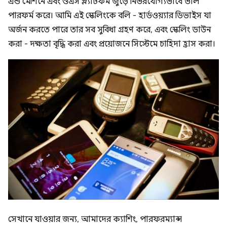
এন্ড মেশিনে এবং ওএস প্ল্যাটফর্ম জুড়ে নির্ভরযোগ্যভাবে ভাল
পারফর্ম করে। আমি এই স্কেলিংকে বলি - হার্ডওয়্যার ডিভাইস যা
অর্জন করতে পারে তার সব সুবিধা গ্রহণ করে, এবং স্কেলিং ডাউন
করা - দক্ষতা বৃদ্ধি করা এবং প্রয়োজনে সিস্টেমে চাহিদা হ্রাস করা।
সেখানে যাওয়ার জন্য, আমাদের ক্যাশিং, পারফরম্যান্স