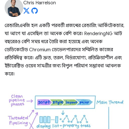
Chris Harrelson
রেন্ডারিংএনজি হল একটি পরবর্তী প্রজন্মের রেন্ডারিং আর্কিটেকচার,
যা আগে যা এসেছিল তা অনেক বেশি করে। RenderingNG আট
বছরেরও বেশি সময় ধরে তৈরি করা হয়েছে এবং অনেক
ডেডিকেটেড Chromium ডেভেলপারদের সম্মিলিত কাজের
প্রতিনিধিত্ব করে। এটি দ্রুত, তরল, নির্ভরযোগ্য, প্রতিক্রিয়াশীল এবং
ইন্টারেক্টিভ ওয়েব সামগ্রীর জন্য বিপুল পরিমাণ সম্ভাবনা আনলক
করে।