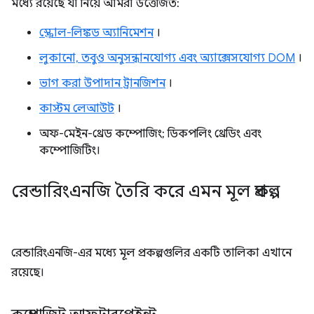
মধ্যে রয়েছে যা নিয়ে আমরা উত্তেজিত:
স্ক্রোল-লিঙ্কড অ্যানিমেশন
।
লুকানো, তবুও অনুসন্ধানযোগ্য এবং অ্যাক্সেসযোগ্য DOM
।
ভাগ করা উপাদান ট্রানজিশন
।
কাস্টম লেআউট
।
অফ-মেইন-থ্রেড কম্পোজিং; ডিকপলিং থ্রেডিং এবং
কম্পোজিটিং।
রেন্ডারিংএনজি তৈরি করে এমন মূল প্রকল্প
রেন্ডারিংএনজি-এর মধ্যে মূল প্রকল্পগুলির একটি তালিকা এখানে
রয়েছে।