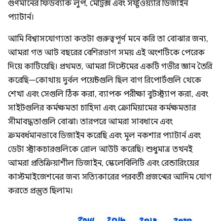
গুণমানের ফিডব্যাক লুপ, মেট্রিক্স এবং সফ্টওয়্যার ডিজাইন
প্যাটার্ন।
আমি বিশ্বাসযোগ্যতা কতটা গুরুত্বপূর্ণ মনে করি তা বোঝার জন্য,
আমরা গত আট বছরের বেশিরভাগ সময় এই অংশটিকে পেরেক
দিয়ে কাটিয়েছি। প্রথমত, আমরা সিস্টেমের একটি গভীর জ্ঞান তৈরি
করেছি—কোথায় দুর্বল পয়েন্টগুলি ছিল বাগ রিপোর্টগুলি থেকে
শেখা এবং সেগুলি ঠিক করা, ব্যাপক পরীক্ষা বুটস্ট্র্যাপ করা, এবং
সাইটগুলির কর্মক্ষমতা চাহিদা এবং ক্রোমিয়ামের কর্মক্ষমতার
সীমাবদ্ধতাগুলি বোঝা৷ তারপরে আমরা সাবধানে এবং
ক্রমবর্ধমানভাবে ডিজাইন করেছি এবং মূল নকশার প্যাটার্ন এবং
ডেটা স্ট্রাকচারগুলিকে রোল আউট করেছি। শুধুমাত্র তখনই
আমরা প্রতিক্রিয়াশীল ডিজাইন, স্কেলেবিলিটি এবং রেন্ডারিংয়ের
কাস্টমাইজেশনের জন্য সত্যিকারের পরবর্তী প্রজন্মের আদিম যোগ
করতে প্রস্তুত ছিলাম।