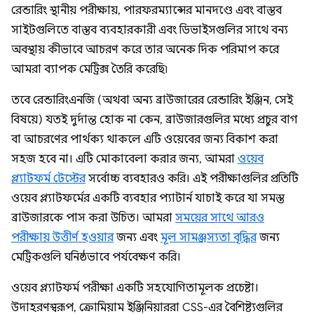
রেন্ডারিং স্থানীয় পরীক্ষায়, পারফরম্যান্সের মানদণ্ডে এবং বাস্তব
সাইটগুলিতে বাস্তব ব্যবহারকারী এবং ডিভাইসগুলির সাথে বন্য
অবস্থায় কীভাবে আচরণ করে তার অনেক দিক পরিমাপ করে
আমরা ব্যাপক মেট্রিক্স তৈরি করেছি৷
তবে রেন্ডারিংএনজি (অথবা অন্য ব্রাউজারের রেন্ডারিং ইঞ্জিন, সেই
বিষয়ে) যতই দুর্দান্ত হোক না কেন, ব্রাউজারগুলির মধ্যে প্রচুর বাগ
বা আচরণের পার্থক্য থাকলে এটি ওয়েবের জন্য বিকাশ করা
সহজ হবে না। এটি মোকাবেলা করার জন্য, আমরা
ওয়েব
প্ল্যাটফর্ম টেস্টের
সর্বোচ্চ ব্যবহারও করি। এই পরীক্ষাগুলির প্রতিটি
ওয়েব প্ল্যাটফর্মের একটি ব্যবহার প্যাটার্ন যাচাই করে যা সমস্ত
ব্রাউজারকে পাস করা উচিত। আমরা
সময়ের সাথে আরও
পরীক্ষায় উত্তীর্ণ হওয়ার
জন্য এবং
মূল সামঞ্জস্যতা বৃদ্ধির
জন্য
মেট্রিকগুলি ঘনিষ্ঠভাবে পর্যবেক্ষণ করি।
ওয়েব প্ল্যাটফর্ম পরীক্ষা একটি সহযোগিতামূলক প্রচেষ্টা।
উদাহরণস্বরূপ, ক্রোমিয়াম ইঞ্জিনিয়াররা CSS-এর বৈশিষ্ট্যগুলির