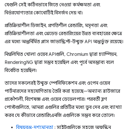
যেগুলি সেই কঠিনভাবে জিতে নেওয়া কর্মক্ষমতা এবং
নির্ভরযোগ্যতার কোনোটিই বিসর্জন দেয় না৷
প্রতিক্রিয়াশীল ডিজাইন, প্রগতিশীল রেন্ডারিং, মসৃণতা এবং
প্রতিক্রিয়াশীলতা এবং থ্রেডেড রেন্ডারিংয়ের উন্নত ব্যবহারের ক্ষেত্রে
এর মধ্যে অন্তর্নির্মিত প্লাস জাভাস্ক্রিপ্ট-উন্মুক্ত API অন্তর্ভুক্ত রয়েছে।
নিম্নলিখিত খোলা ওয়েব APIগুলি, Chromium দ্বারা চ্যাম্পিয়ন,
RenderingNG দ্বারা সম্ভব হয়েছিল এবং পূর্বে অসম্ভাব্য বলে
বিবেচিত হয়েছিল৷
তাদের সকলেরই উন্মুক্ত স্পেসিফিকেশন এবং ওপেন ওয়েব
পার্টনারদের সহযোগিতায় তৈরি করা হয়েছে—অন্যান্য ব্রাউজারে
প্রকৌশলী, বিশেষজ্ঞ এবং ওয়েব ডেভেলপার। পরবর্তী ব্লগ
পোস্টগুলিতে, আমরা এগুলির প্রতিটির মধ্যে ডুব দেব এবং ব্যাখ্যা
করব যে কীভাবে রেন্ডারিংএনজি এগুলিকে সম্ভব করে তোলে৷
বিষয়বস্তু-দৃশ্যমানতা
: সাইটগুলিকে সহজে অফস্ক্রিন