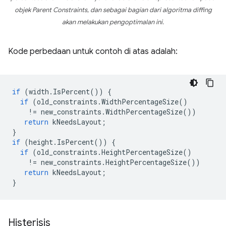
objek
Parent Constraints
, dan sebagai bagian dari algoritma diffing
akan melakukan pengoptimalan ini.
Kode perbedaan untuk contoh di atas adalah:
if
(
width
.
IsPercent
())
{
if
(
old_constraints
.
WidthPercentageSize
()
!=
new_constraints
.
WidthPercentageSize
())
return
kNeedsLayout
;
}
if
(
height
.
IsPercent
())
{
if
(
old_constraints
.
HeightPercentageSize
()
!=
new_constraints
.
HeightPercentageSize
())
return
kNeedsLayout
;
}
Histerisis