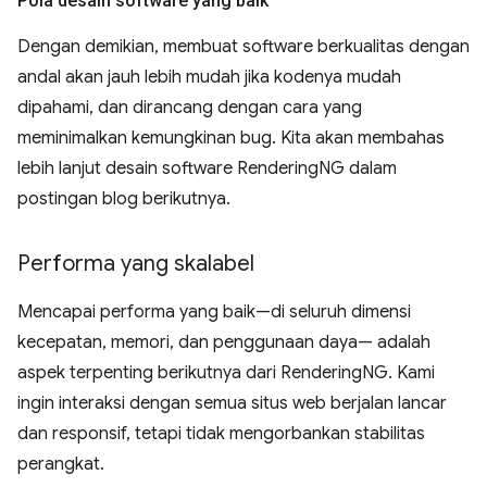
Pola desain software yang baik
Dengan demikian, membuat software berkualitas dengan
andal akan jauh lebih mudah jika kodenya mudah
dipahami, dan dirancang dengan cara yang
meminimalkan kemungkinan bug. Kita akan membahas
lebih lanjut desain software RenderingNG dalam
postingan blog berikutnya.
Performa yang skalabel
Mencapai performa yang baik—di seluruh dimensi
kecepatan, memori, dan penggunaan daya— adalah
aspek terpenting berikutnya dari RenderingNG. Kami
ingin interaksi dengan semua situs web berjalan lancar
dan responsif, tetapi tidak mengorbankan stabilitas
perangkat.