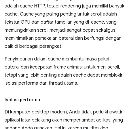
adalah cache HTTP, tetapi rendering juga memiliki banyak
cache. Cache yang paling penting untuk scroll adalah
tekstur GPU dan daftar tampilan yang di-cache, yang
memungkinkan scroll menjadi sangat cepat sekaligus
meminimalkan pemakaian baterai dan berfungsi dengan
baik di berbagai perangkat.
Penyimpanan dalam cache membantu masa pakai
baterai dan kecepatan frame animasi untuk men-scroll,
tetapi yang lebih penting adalah cache dapat memblokir
isolasi performa dari thread utama.
Isolasi performa
Di komputer desktop modern, Anda tidak perlu khawatir
aplikasi latar belakang akan memperlambat aplikasi yang
sedang Anda gunakan. Hal ini karena multitasking