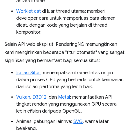
antara iframe.
Worklet cat
di luar thread utama: memberi
developer cara untuk memperluas cara elemen
dicat, dengan kode yang berjalan di thread
kompositor.
Selain API web eksplisit, RenderingNG memungkinkan
kami mengirimkan beberapa "fitur otomatis" yang sangat
signifikan yang bermanfaat bagi semua situs:
Isolasi Situs
: menempatkan iframe lintas origin
dalam proses CPU yang berbeda, untuk keamanan
dan isolasi performa yang lebih baik.
Vulkan
,
D3D12
, dan
Metal
: memanfaatkan API
tingkat rendah yang menggunakan GPU secara
lebih efisien daripada OpenGL.
Animasi gabungan lainnya:
SVG
, warna latar
belakang.