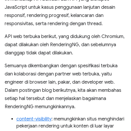
JavaScript untuk kasus penggunaan lanjutan desain
responsif, rendering progresif, kelancaran dan
responsivitas, serta rendering dengan thread.
API web terbuka berikut, yang didukung oleh Chromium,
dapat dilakukan oleh RenderingNG, dan sebelumnya
dianggap tidak dapat dilakukan.
Semuanya dikembangkan dengan spesifikasi terbuka
dan kolaborasi dengan partner web terbuka, yaitu
engineer di browser lain, pakar, dan developer web.
Dalam postingan blog berikutnya, kita akan membahas
setiap hal tersebut dan menjelaskan bagaimana
RenderingNG memungkinkannya.
content-visibility
: memungkinkan situs menghindari
pekerjaan rendering untuk konten di luar layar