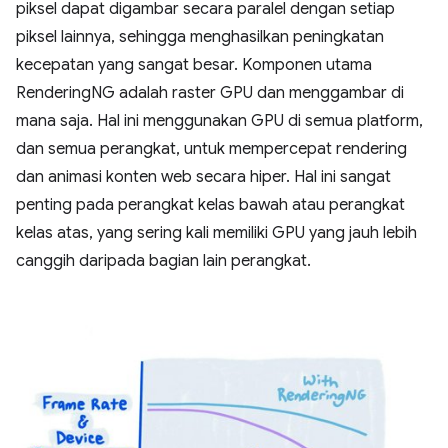
piksel dapat digambar secara paralel dengan setiap
piksel lainnya, sehingga menghasilkan peningkatan
kecepatan yang sangat besar. Komponen utama
RenderingNG adalah raster GPU dan menggambar di
mana saja. Hal ini menggunakan GPU di semua platform,
dan semua perangkat, untuk mempercepat rendering
dan animasi konten web secara hiper. Hal ini sangat
penting pada perangkat kelas bawah atau perangkat
kelas atas, yang sering kali memiliki GPU yang jauh lebih
canggih daripada bagian lain perangkat.