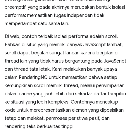
preemptif, yang pada akhirnya merupakan bentuk isolasi
performa: memastikan tugas independen tidak
memperlambat satu sama lain.
Di web, contoh terbaik isolasi performa adalah scroll.
Bahkan di situs yang memiliki banyak JavaScript lambat,
scroll dapat berjalan sangat lancar, karena berjalan di
thread lain yang tidak harus bergantung pada JavaScript
dan thread tata letak. Kami melakukan banyak upaya
dalam RenderingNG untuk memastikan bahwa setiap
kemungkinan scroll memiliki thread, melalui penyimpanan
dalam cache yang jauh lebih dari sekadar daftar tampilan
ke situasi yang lebih kompleks. Contohnya mencakup
kode untuk merepresentasikan elemen yang diposisikan
tetap dan melekat, pemroses peristiwa pasif, dan
rendering teks berkualitas tinggi.