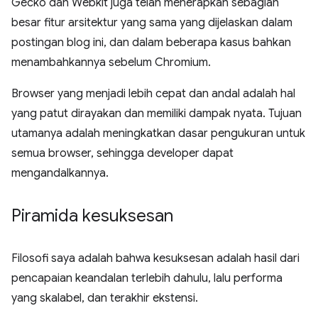
Gecko dan Webkit juga telah menerapkan sebagian
besar fitur arsitektur yang sama yang dijelaskan dalam
postingan blog ini, dan dalam beberapa kasus bahkan
menambahkannya sebelum Chromium.
Browser yang menjadi lebih cepat dan andal adalah hal
yang patut dirayakan dan memiliki dampak nyata. Tujuan
utamanya adalah meningkatkan dasar pengukuran untuk
semua browser, sehingga developer dapat
mengandalkannya.
Piramida kesuksesan
Filosofi saya adalah bahwa kesuksesan adalah hasil dari
pencapaian keandalan terlebih dahulu, lalu performa
yang skalabel, dan terakhir ekstensi.