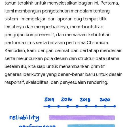
tahun terakhir untuk menyelesaikan bagian ini. Pertama,
kami membangun pengetahuan mendalam tentang
sistem—mempelajari dari laporan bug tempat titik
lemahnya dan memperbaikinya, mem-bootstrap
pengujian komprehensif, dan memahami kebutuhan
performa situs serta batasan performa Chromium.
Kemudian, kami dengan cermat dan bertahap mendesain
serta meluncurkan pola desain dan struktur data utama.
Setelah itu, kita siap untuk menambahkan primitif
generasi berikutnya yang benar-benar baru untuk desain
responsif, skalabilitas, dan penyesuaian rendering.