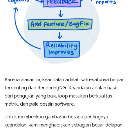
Karena alasan ini, keandalan adalah satu-satunya bagian
terpenting dari RenderingNG. Keandalan adalah hasil
dari pengujian yang baik, loop masukan berkualitas,
metrik, dan pola desain software.
Untuk memberikan gambaran betapa pentingnya
keandalan, kami menghabiskan sebagian besar delapan