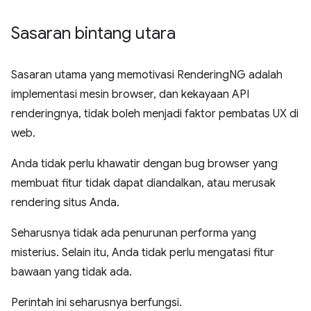
Sasaran bintang utara
Sasaran utama yang memotivasi RenderingNG adalah
implementasi mesin browser, dan kekayaan API
renderingnya, tidak boleh menjadi faktor pembatas UX di
web.
Anda tidak perlu khawatir dengan bug browser yang
membuat fitur tidak dapat diandalkan, atau merusak
rendering situs Anda.
Seharusnya tidak ada penurunan performa yang
misterius. Selain itu, Anda tidak perlu mengatasi fitur
bawaan yang tidak ada.
Perintah ini seharusnya berfungsi.