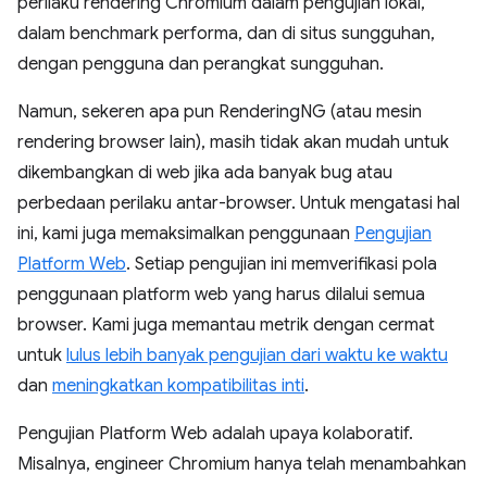
perilaku rendering Chromium dalam pengujian lokal,
dalam benchmark performa, dan di situs sungguhan,
dengan pengguna dan perangkat sungguhan.
Namun, sekeren apa pun RenderingNG (atau mesin
rendering browser lain), masih tidak akan mudah untuk
dikembangkan di web jika ada banyak bug atau
perbedaan perilaku antar-browser. Untuk mengatasi hal
ini, kami juga memaksimalkan penggunaan
Pengujian
Platform Web
. Setiap pengujian ini memverifikasi pola
penggunaan platform web yang harus dilalui semua
browser. Kami juga memantau metrik dengan cermat
untuk
lulus lebih banyak pengujian dari waktu ke waktu
dan
meningkatkan kompatibilitas inti
.
Pengujian Platform Web adalah upaya kolaboratif.
Misalnya, engineer Chromium hanya telah menambahkan