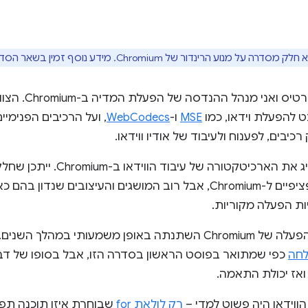
על מנוע הרינדור של Chromium. מידע נוסף זמין בשאר הסדרה.
ט להפעלת וידאו, כמו
MSE
ו-
WebCodecs
, ועל הרכיבים הפנימי
כיבים, לפענוח ולעיבוד של אודיו ווידאו.
במאמר הזה אציג את הארכיטקטורה 
ההרחבה יהיו ספציפיים ל-Chromium, אבל רוב המושגים והעיצובים 
ות הפעלה מקוריות.
מהלך השנים. לא התחלנו עם הרעיון של
לחה
כפי שמתואר בפוסט הראשון בסדרה הזו, אבל בסופו של דבר
 ואז יכולת התאמה.
 הווידאו היה פשוט למדי –
רק לולאת for
שבוחרת איזו תוכנה תפ