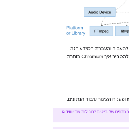
 להעביר והעברת המידע הזה
בצורה יעילה. כדי להקל על הקריאה, אתחיל בהסבר על העברה יעילה ואז אמשיך להסביר איך Chromium בוחרת
תונים של בייטים לחבילות אודיו וווידאו