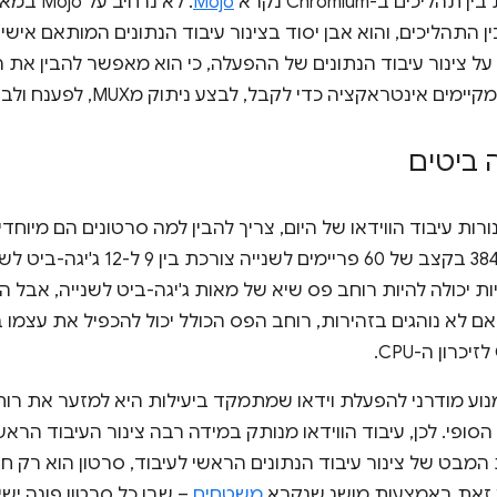
ליכים ב-Chromium נקרא
Mojo
. לא נרח
ל צינור עיבוד הנתונים של ההפעלה, כי הוא מאפשר להבין את 
אינטראקציה כדי לקבל, לבצע ניתוק מMUX, לפענח ולבסוף להציג מדיה.
 ביטים
ורות עיבוד הווידאו של היום, צריך להבין למה סרטונים הם מיוחד
של 3840x2160 (4K) בקצב של 60 פריימי
ת יכולה להיות רוחב פס שיא של מאות ג'יגה-ביט לשנייה, אבל הפ
ם לא נוהגים בזהירות, רוחב הפס הכולל יכול להכפיל את עצמו 
וע מודרני להפעלת וידאו שמתמקד ביעילות היא למזער את רו
המבט של צינור עיבוד הנתונים הראשי לעיבוד, סרטון הוא רק חו
משטחים
– שבו כל סרטון פונה ישי