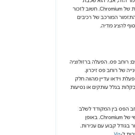
יב על Mojo במאמר הזה, אבל הוא שכבת
האבסטרקציה בין התהליכים, והוא אבן יסוד בצינור עיבוד הנתונים המותאם אישית של Chromium. חשוב לזכור
התזמור המורכב של רכיבים
ים: רוחב פס. הפעלה ברזולוציה
ם לשנייה צורכת בין 9 ל-12 ג'יגה-ביט לשנייה של רוחב פס זיכרון.
עלת וידאו עדיין מהווה חלק
בקלות בגלל עותקים או נסיעות
חב הפס בין המקודד לשלב
הטרנספורמציה הסופי. לכן, עיבוד הווידאו מנותק במידה רבה צינור העיבוד הראשי של Chromium. באופן
ר בגודל קבוע עם עכירות.
רות ל-
Viz
.