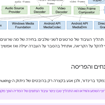
הליך העיבוד של סרטונים לשני שלבים: בחירה של מה שרוצים
חים והפריסה
ר, ולכן אגע בקצרה רק בהיבטים של ניתוק ה-muxing ופענוח הצינור עיבוד הנתונים.
וצי השמע והווידאו הוא התהליך שבו צינור עיבוד הנתונים של המדיה הופך מקור נ