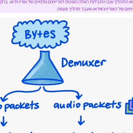
א התהליך שבו החבילות האלה הופכות לפריימים גולמיים של אודיו וידאו. ב
ימים של האודיו והווידאו שעבר תהליך פענוח.