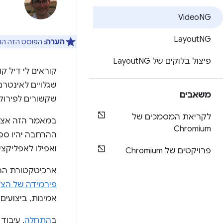
Video
NG
Layout
NG
הערה:
הפוסט הזה הוא חלק מסדרה 
פיצול בלוקים של Layout
NG
שגלויים לאינטרנ
משאבים
שקשורים לפירוק ר
לקריאת המסמכים של
Chromium
ואפילו לאפליקצי
פרויקטים של Chromium
ארכיטקטורת ההפעלה של Chromium השתנתה באופן משמעותי ב
פירמידה של הצ
אמינות, ביצועים
ב
התחלה
, עיבוד