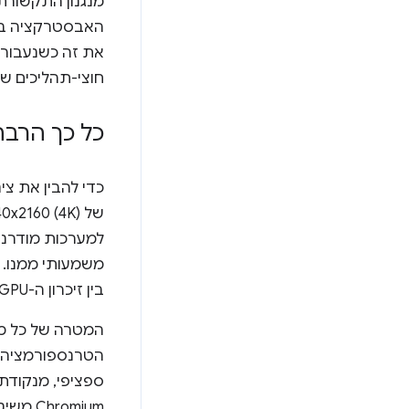
מנגנון התקשורת בין תה
את זה כשנעבור ע
חוצי-תהליכים שמקיימים 
כל כך הרבה
כדי להבין את צינ
למערכות מודרניו
משמעותי ממנו. א
בין זיכרון ה-GPU לזיכרון ה-CPU.
המטרה של כל מנ
ספציפי, מנקודת 
Chromium משיג זאת באמצעות מושג שנקרא