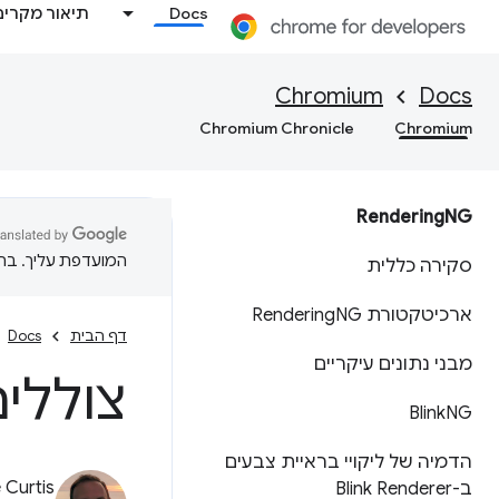
Docs
תיאור מקרים
Chromium
Docs
Chromium Chronicle
Chromium
Rendering
NG
המועדפת עליך. בתרג
סקירה כללית
ארכיטקטורת Rendering
NG
דף הבית
Docs
מבני נתונים עיקריים
צוללים 
Blink
NG
הדמיה של ליקויי בראיית צבעים
 Curtis
ב-Blink Renderer