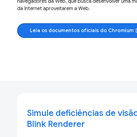
navegadores da Web, que busca desenvolver uma mane
da Internet aproveitarem a Web.
Leia os documentos oficiais do Chromium
ope
Simule deficiências de visã
Blink Renderer