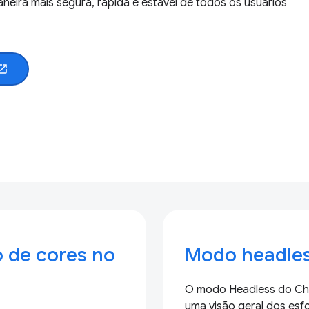
ira mais segura, rápida e estável de todos os usuários
n_in_new
o de cores no
Modo headle
O modo Headless do Chro
uma visão geral dos esf